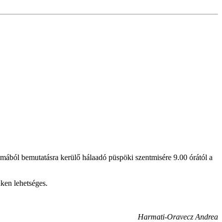
lmából bemutatásra kerülő hálaadó püspöki szentmisére 9.00 órától a
nken lehetséges.
Harmati-Oravecz Andrea