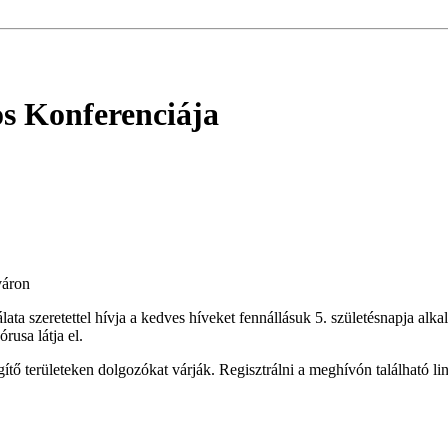
s Konferenciája
váron
a szeretettel hívja a kedves híveket fennállásuk 5. születésnapja alka
rusa látja el.
ítő területeken dolgozókat várják. Regisztrálni a meghívón található li