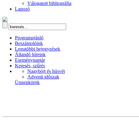
Válogatott bibliográfia
Lapozó
Programajánló
Beszámolóink
Legutóbbi bejegyzések
Állandó híreink
Eseménynaptár
Keresés, szűrés
Nagyböjt és húsvét
Adventi időszak
Ünnepkörök