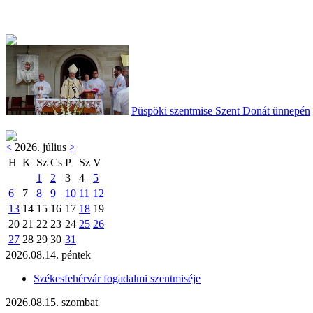
Püspöki szentmise Szent Donát ünnepén
<
2026. július
>
H
K
Sz
Cs
P
Sz
V
1
2
3
4
5
6
7
8
9
10
11
12
13
14
15
16
17
18
19
20
21
22
23
24
25
26
27
28
29
30
31
2026.08.14. péntek
Székesfehérvár fogadalmi szentmiséje
2026.08.15. szombat