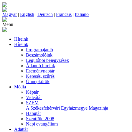
Magyar
|
English
|
Deutsch
|
Francais
|
Italiano
Menü
Híreink
Híreink
Programajánló
Beszámolóink
Legutóbbi bejegyzések
Állandó híreink
Eseménynaptár
Keresés, szűrés
Ünnepkörök
Média
Képtár
Videótár
SZEM
A Székesfehérvári Egyházmegye Magazinja
Hangtár
Szentföld 2008
Napi evangélium
Adattár