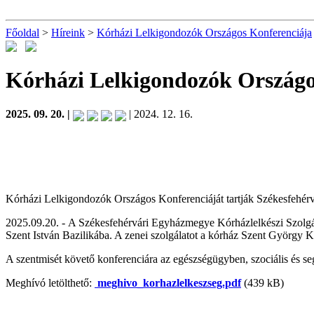
Főoldal
>
Híreink
>
Kórházi Lelkigondozók Országos Konferenciája
Kórházi Lelkigondozók Országo
2025. 09. 20. |
| 2024. 12. 16.
Kórházi Lelkigondozók Országos Konferenciáját tartják Székesfehér
2025.09.20. - A Székesfehérvári Egyházmegye Kórházlelkészi Szolgálat
Szent István Bazilikába. A zenei szolgálatot a kórház Szent György Kó
A szentmisét követő konferenciára az egészségügyben, szociális és seg
Meghívó letölthető:
meghivo_korhazlelkeszseg.pdf
(439 kB)