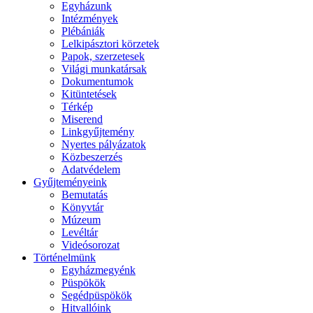
Egyházunk
Intézmények
Plébániák
Lelkipásztori körzetek
Papok, szerzetesek
Világi munkatársak
Dokumentumok
Kitüntetések
Térkép
Miserend
Linkgyűjtemény
Nyertes pályázatok
Közbeszerzés
Adatvédelem
Gyűjteményeink
Bemutatás
Könyvtár
Múzeum
Levéltár
Videósorozat
Történelmünk
Egyházmegyénk
Püspökök
Segédpüspökök
Hitvallóink