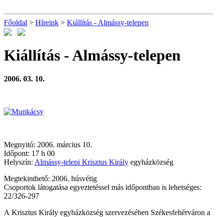
Főoldal
>
Híreink
>
Kiállítás - Almássy-telepen
Kiállítás - Almássy-telepen
2006. 03. 10.
Megnyitó: 2006. március 10.
Időpont: 17 h 00
Helyszín:
Almássy-telepi Krisztus Király
egyházközség
Megtekinthető: 2006. húsvétig
Csoportok látogatása egyeztetéssel más időpontban is lehetséges:
22/326-297
A Krisztus Király egyházközség szervezésében Székesfehérváron a