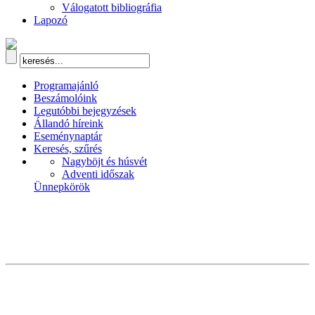
Válogatott bibliográfia
Lapozó
Programajánló
Beszámolóink
Legutóbbi bejegyzések
Állandó híreink
Eseménynaptár
Keresés, szűrés
Nagyböjt és húsvét
Adventi időszak
Ünnepkörök