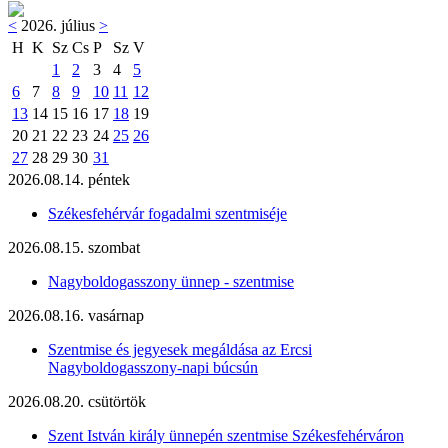
<
2026. július
>
H
K
Sz
Cs
P
Sz
V
1
2
3
4
5
6
7
8
9
10
11
12
13
14
15
16
17
18
19
20
21
22
23
24
25
26
27
28
29
30
31
2026.08.14. péntek
Székesfehérvár fogadalmi szentmiséje
2026.08.15. szombat
Nagyboldogasszony ünnep - szentmise
2026.08.16. vasárnap
Szentmise és jegyesek megáldása az Ercsi
Nagyboldogasszony-napi búcsún
2026.08.20. csütörtök
Szent István király ünnepén szentmise Székesfehérváron