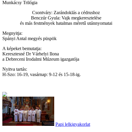
Munkácsy Trilógia
Csontváry: Zarándoklás a cédrushoz
Benczúr Gyula: Vajk megkeresztelése
és más festmények hatalmas méretű utánnyomatai
Megnyitja:
Spányi Antal megyés püspök
A képeket bemutatja:
Keresztesné Dr Várhelyi Ilona
a Debreceni Irodalmi Múzeum igazgatója
Nyitva tartás:
H-Szo: 16-19, vasárnap: 9-12 és 15-18-ig.
Papi lelkigyakorlat