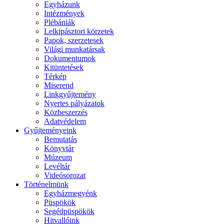
Egyházunk
Intézmények
Plébániák
Lelkipásztori körzetek
Papok, szerzetesek
Világi munkatársak
Dokumentumok
Kitüntetések
Térkép
Miserend
Linkgyűjtemény
Nyertes pályázatok
Közbeszerzés
Adatvédelem
Gyűjteményeink
Bemutatás
Könyvtár
Múzeum
Levéltár
Videósorozat
Történelmünk
Egyházmegyénk
Püspökök
Segédpüspökök
Hitvallóink