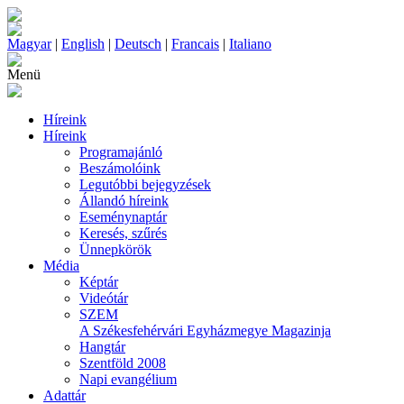
Magyar
|
English
|
Deutsch
|
Francais
|
Italiano
Menü
Híreink
Híreink
Programajánló
Beszámolóink
Legutóbbi bejegyzések
Állandó híreink
Eseménynaptár
Keresés, szűrés
Ünnepkörök
Média
Képtár
Videótár
SZEM
A Székesfehérvári Egyházmegye Magazinja
Hangtár
Szentföld 2008
Napi evangélium
Adattár