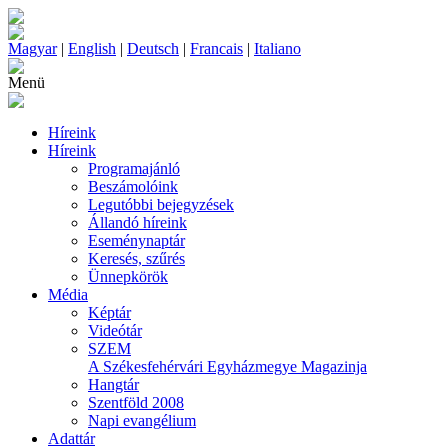
Magyar
|
English
|
Deutsch
|
Francais
|
Italiano
Menü
Híreink
Híreink
Programajánló
Beszámolóink
Legutóbbi bejegyzések
Állandó híreink
Eseménynaptár
Keresés, szűrés
Ünnepkörök
Média
Képtár
Videótár
SZEM
A Székesfehérvári Egyházmegye Magazinja
Hangtár
Szentföld 2008
Napi evangélium
Adattár