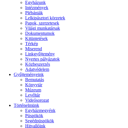
Egyházunk
Intézmények
Plébániák
Lelkipásztori körzetek
Papok, szerzetesek
Világi munkatársak
Dokumentumok
Kitüntetések
Térkép
Miserend
Linkgyűjtemény
Nyertes pályázatok
Közbeszerzés
Adatvédelem
Gyűjteményeink
Bemutatás
Könyvtár
Múzeum
Levéltár
Videósorozat
Történelmünk
Egyházmegyénk
Püspökök
Segédpüspökök
Hitvallóink