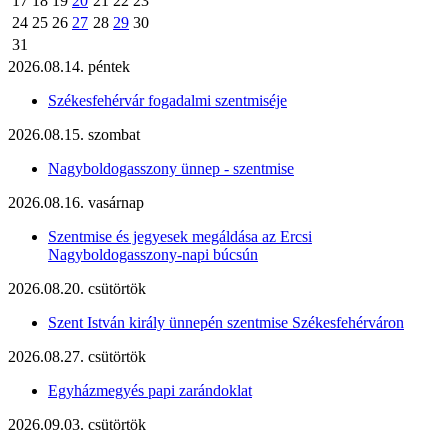
17
18
19
20
21
22
23
24
25
26
27
28
29
30
31
2026.08.14. péntek
Székesfehérvár fogadalmi szentmiséje
2026.08.15. szombat
Nagyboldogasszony ünnep - szentmise
2026.08.16. vasárnap
Szentmise és jegyesek megáldása az Ercsi
Nagyboldogasszony-napi búcsún
2026.08.20. csütörtök
Szent István király ünnepén szentmise Székesfehérváron
2026.08.27. csütörtök
Egyházmegyés papi zarándoklat
2026.09.03. csütörtök