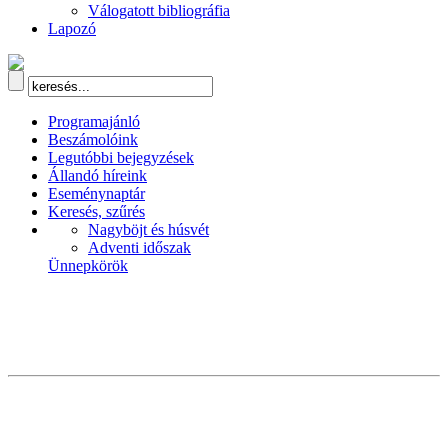
Válogatott bibliográfia
Lapozó
Programajánló
Beszámolóink
Legutóbbi bejegyzések
Állandó híreink
Eseménynaptár
Keresés, szűrés
Nagyböjt és húsvét
Adventi időszak
Ünnepkörök