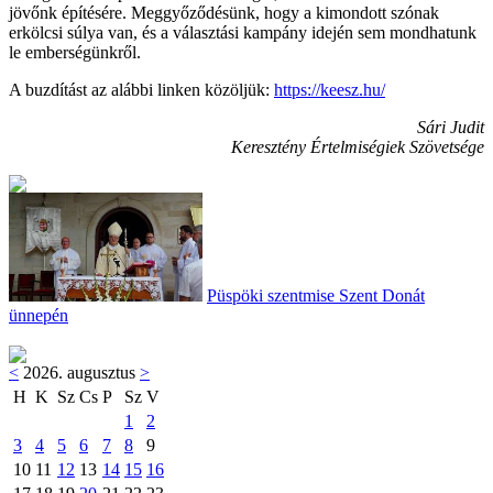
jövőnk építésére. Meggyőződésünk, hogy a kimondott szónak
erkölcsi súlya van, és a választási kampány idején sem mondhatunk
le emberségünkről.
A buzdítást az alábbi linken közöljük:
https://keesz.hu/
Sári Judit
Keresztény Értelmiségiek Szövetsége
Püspöki szentmise Szent Donát
ünnepén
<
2026. augusztus
>
H
K
Sz
Cs
P
Sz
V
1
2
3
4
5
6
7
8
9
10
11
12
13
14
15
16