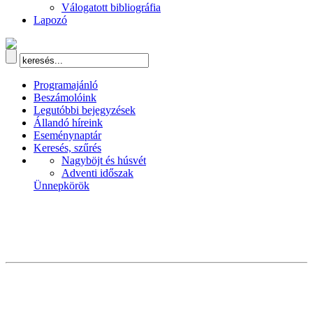
Válogatott bibliográfia
Lapozó
Programajánló
Beszámolóink
Legutóbbi bejegyzések
Állandó híreink
Eseménynaptár
Keresés, szűrés
Nagyböjt és húsvét
Adventi időszak
Ünnepkörök