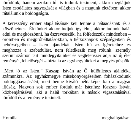
törődünk, hanem azokon túl is tudunk tekinteni, akkor meglátjuk
Isten csodálatos ragyogását a világban és a magunk életében; akkor
rátalálunk a boldogságra.
A keresztény ember alapállásának kell lennie a hálaadásnak és a
köszönetnek. Életünket akkor tudjuk így élni, akkor tudunk hálát
adni és megköszönni, ha észrevesszük, ha fölfedezzük mindenben –
örömben és megpróbáltatásokban, a hétköznapok szépségeiben és
nehézségeiben – Isten ajándékát. Isten hű az ígéreteihez és
meghozza a szabadulást, nem feledkezik meg rólunk, személy
szerint számon tart mindegyikünket és végtelenszer adja az új élet
reményét, lehetőségét – bíztatta az egybegyűlteket a megyés püspök.
„Mert jó az Isten.” Kaszap István az Ő különleges ajándéka
számunkra. Az egyházmegye misekönyörgéseiben fohászkodunk
boldoggáavatásáért, mert benne kiváló példaképet kap a magyar
ifjúság. Nagyon sok ember fordult már Istenhez Kaszap István
közbenjárásával, aki a halál torkában is mások vigasztalásával
törődött és a reményre tekintett.
Homília meghallgatása: