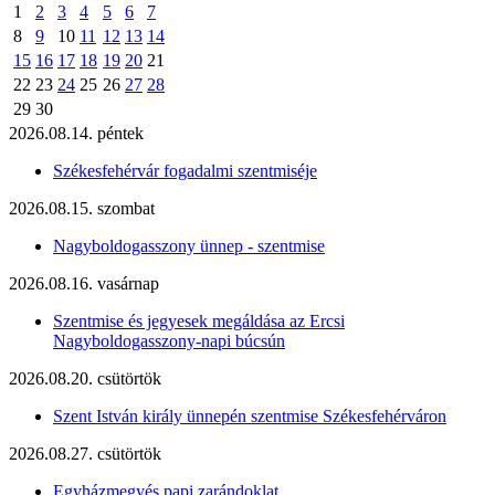
1
2
3
4
5
6
7
8
9
10
11
12
13
14
15
16
17
18
19
20
21
22
23
24
25
26
27
28
29
30
2026.08.14. péntek
Székesfehérvár fogadalmi szentmiséje
2026.08.15. szombat
Nagyboldogasszony ünnep - szentmise
2026.08.16. vasárnap
Szentmise és jegyesek megáldása az Ercsi
Nagyboldogasszony-napi búcsún
2026.08.20. csütörtök
Szent István király ünnepén szentmise Székesfehérváron
2026.08.27. csütörtök
Egyházmegyés papi zarándoklat