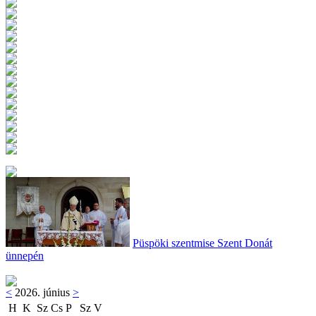
Püspöki szentmise Szent Donát
ünnepén
<
2026. június
>
H
K
Sz
Cs
P
Sz
V