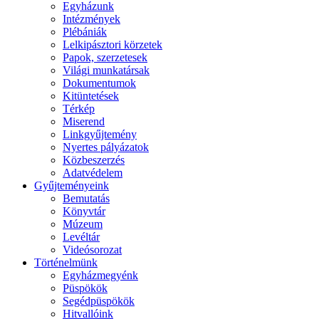
Egyházunk
Intézmények
Plébániák
Lelkipásztori körzetek
Papok, szerzetesek
Világi munkatársak
Dokumentumok
Kitüntetések
Térkép
Miserend
Linkgyűjtemény
Nyertes pályázatok
Közbeszerzés
Adatvédelem
Gyűjteményeink
Bemutatás
Könyvtár
Múzeum
Levéltár
Videósorozat
Történelmünk
Egyházmegyénk
Püspökök
Segédpüspökök
Hitvallóink