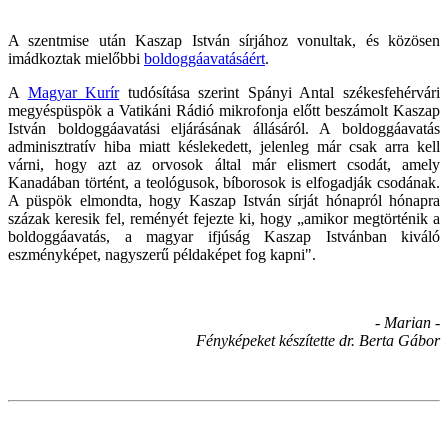
A szentmise után Kaszap István sírjához vonultak, és közösen
imádkoztak mielőbbi
boldoggáavatásáért
.
A
Magyar Kurír
tudósítása szerint Spányi Antal székesfehérvári
megyéspüspök a Vatikáni Rádió mikrofonja előtt beszámolt Kaszap
István boldoggáavatási eljárásának állásáról. A boldoggáavatás
adminisztratív hiba miatt késlekedett, jelenleg már csak arra kell
várni, hogy azt az orvosok által már elismert csodát, amely
Kanadában történt, a teológusok, bíborosok is elfogadják csodának.
A püspök elmondta, hogy Kaszap István sírját hónapról hónapra
százak keresik fel, reményét fejezte ki, hogy „amikor megtörténik a
boldoggáavatás, a magyar ifjúság Kaszap Istvánban kiváló
eszményképet, nagyszerű példaképet fog kapni".
- Marian -
Fényképeket készítette dr. Berta Gábor