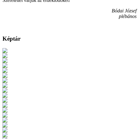
Szeretettel várjuk az érdeklődőket!
Bódai József
plébános
Képtár