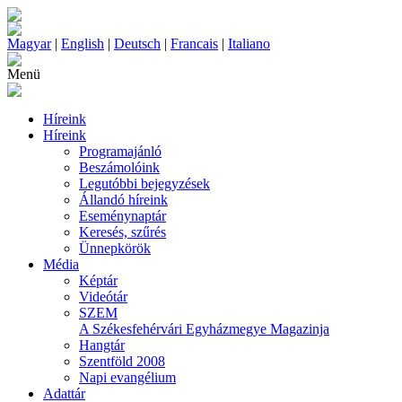
Magyar
|
English
|
Deutsch
|
Francais
|
Italiano
Menü
Híreink
Híreink
Programajánló
Beszámolóink
Legutóbbi bejegyzések
Állandó híreink
Eseménynaptár
Keresés, szűrés
Ünnepkörök
Média
Képtár
Videótár
SZEM
A Székesfehérvári Egyházmegye Magazinja
Hangtár
Szentföld 2008
Napi evangélium
Adattár