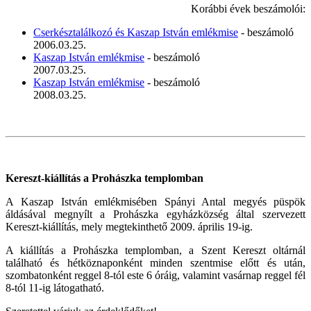
Korábbi évek beszámolói:
Cserkésztalálkozó és Kaszap István emlékmise
- beszámoló
2006.03.25.
Kaszap István emlékmise
- beszámoló
2007.03.25.
Kaszap István emlékmise
- beszámoló
2008.03.25.
Kereszt-kiállítás a Prohászka templomban
A Kaszap István emlékmisében Spányi Antal megyés püspök
áldásával megnyílt a Prohászka egyházközség által szervezett
Kereszt-kiállítás, mely megtekinthető 2009. április 19-ig.
A kiállítás a Prohászka templomban, a Szent Kereszt oltárnál
található és hétköznaponként minden szentmise előtt és után,
szombatonként reggel 8-tól este 6 óráig, valamint vasárnap reggel fél
8-tól 11-ig látogatható.