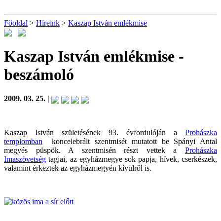
Főoldal
>
Híreink
>
Kaszap István emlékmise
Kaszap István emlékmise
-
beszámoló
2009. 03. 25. |
Kaszap István születésének 93. évfordulóján a
Prohászka
templomban
koncelebrált szentmisét mutatott be Spányi Antal
megyés püspök. A szentmisén részt vettek a
Prohászka
Imaszövetség
tagjai, az egyházmegye sok papja, hívek, cserkészek,
valamint érkeztek az egyházmegyén kívülről is.