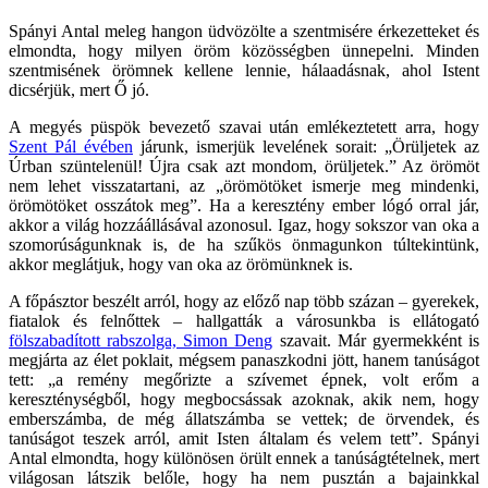
Spányi Antal meleg hangon üdvözölte a szentmisére érkezetteket és
elmondta, hogy milyen öröm közösségben ünnepelni. Minden
szentmisének örömnek kellene lennie, hálaadásnak, ahol Istent
dicsérjük, mert Ő jó.
A megyés püspök bevezető szavai után emlékeztetett arra, hogy
Szent Pál évében
járunk, ismerjük levelének sorait: „Örüljetek az
Úrban szüntelenül! Újra csak azt mondom, örüljetek.” Az örömöt
nem lehet visszatartani, az „örömötöket ismerje meg mindenki,
örömötöket osszátok meg”. Ha a keresztény ember lógó orral jár,
akkor a világ hozzáállásával azonosul. Igaz, hogy sokszor van oka a
szomorúságunknak is, de ha szűkös önmagunkon túltekintünk,
akkor meglátjuk, hogy van oka az örömünknek is.
A főpásztor beszélt arról, hogy az előző nap több százan – gyerekek,
fiatalok és felnőttek – hallgatták a városunkba is ellátogató
fölszabadított rabszolga, Simon Deng
szavait. Már gyermekként is
megjárta az élet poklait, mégsem panaszkodni jött, hanem tanúságot
tett: „a remény megőrizte a szívemet épnek, volt erőm a
kereszténységből, hogy megbocsássak azoknak, akik nem, hogy
emberszámba, de még állatszámba se vettek; de örvendek, és
tanúságot teszek arról, amit Isten általam és velem tett”. Spányi
Antal elmondta, hogy különösen örült ennek a tanúságtételnek, mert
világosan látszik belőle, hogy ha nem pusztán a bajainkkal