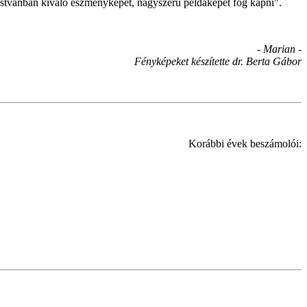
 Istvánban kiváló eszményképet, nagyszerű példaképet fog kapni".
- Marian -
Fényképeket készítette dr. Berta Gábor
Korábbi évek beszámolói: