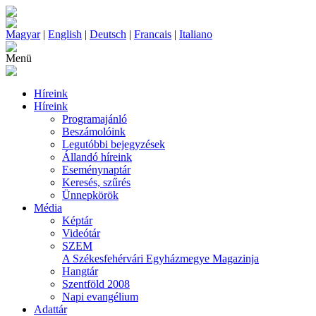
Magyar
|
English
|
Deutsch
|
Francais
|
Italiano
Menü
Híreink
Híreink
Programajánló
Beszámolóink
Legutóbbi bejegyzések
Állandó híreink
Eseménynaptár
Keresés, szűrés
Ünnepkörök
Média
Képtár
Videótár
SZEM
A Székesfehérvári Egyházmegye Magazinja
Hangtár
Szentföld 2008
Napi evangélium
Adattár