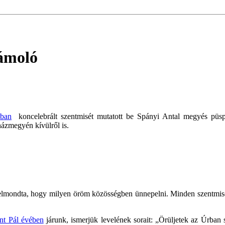
zámoló
mban
koncelebrált szentmisét mutatott be Spányi Antal megyés püsp
ázmegyén kívülről is.
elmondta, hogy milyen öröm közösségben ünnepelni. Minden szentmisén
nt Pál évében
járunk, ismerjük levelének sorait: „Örüljetek az Úrban