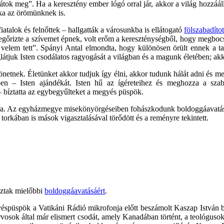
átok meg”. Ha a keresztény ember lógó orral jár, akkor a világ hozzáá
ka az örömünknek is.
iatalok és felnőttek – hallgatták a városunkba is ellátogató
fölszabadíto
megőrizte a szívemet épnek, volt erőm a kereszténységből, hogy megb
és velem tett”. Spányi Antal elmondta, hogy különösen örült ennek a t
látjuk Isten csodálatos ragyogását a világban és a magunk életében; akk
zönetnek. Életünket akkor tudjuk így élni, akkor tudunk hálát adni és
en – Isten ajándékát. Isten hű az ígéreteihez és meghozza a szab
 – bíztatta az egybegyűlteket a megyés püspök.
kra. Az egyházmegye misekönyörgéseiben fohászkodunk boldoggáavatásá
torkában is mások vigasztalásával törődött és a reményre tekintett.
oztak mielőbbi
boldoggáavatásáért
.
éspüspök a Vatikáni Rádió mikrofonja előtt beszámolt Kaszap István bo
z orvosok által már elismert csodát, amely Kanadában történt, a teológ