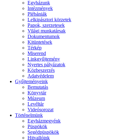
Egyházunk
Intézmények
Plébániák
Lelkipásztori körzetek
Papok, szerzetesek
Világi munkatársak
Dokumentumok
Kitüntetések
Térkép
Miserend
Linkgyűjtemény
Nyertes pályázatok
Közbeszerzés
Adatvédelem
Gyűjteményeink
Bemutatás
Könyvtár
Múzeum
Levéltár
Videósorozat
Történelmünk
Egyházmegyénk
Püspökök
Segédpüspökök
Hitvallóink