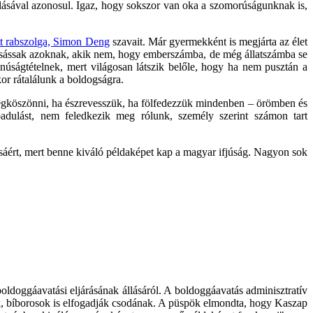
llásával azonosul. Igaz, hogy sokszor van oka a szomorúságunknak is,
tt rabszolga, Simon Deng
szavait. Már gyermekként is megjárta az élet
ocsássak azoknak, akik nem, hogy emberszámba, de még állatszámba se
anúságtételnek, mert világosan látszik belőle, hogy ha nem pusztán a
or rátalálunk a boldogságra.
 megköszönni, ha észrevesszük, ha fölfedezzük mindenben – örömben és
adulást, nem feledkezik meg rólunk, személy szerint számon tart
ért, mert benne kiváló példaképet kap a magyar ifjúság. Nagyon sok
ldoggáavatási eljárásának állásáról. A boldoggáavatás adminisztratív
usok, bíborosok is elfogadják csodának. A püspök elmondta, hogy Kaszap