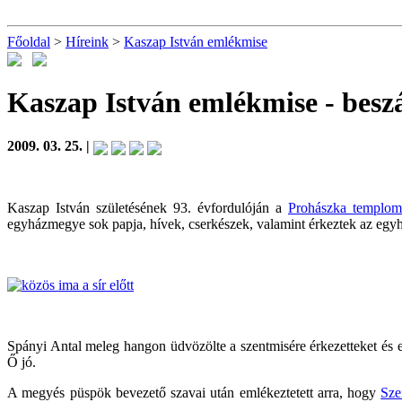
Főoldal
>
Híreink
>
Kaszap István emlékmise
Kaszap István emlékmise
- bes
2009. 03. 25. |
Kaszap István születésének 93. évfordulóján a
Prohászka templo
egyházmegye sok papja, hívek, cserkészek, valamint érkeztek az egyh
Spányi Antal meleg hangon üdvözölte a szentmisére érkezetteket és 
Ő jó.
A megyés püspök bevezető szavai után emlékeztetett arra, hogy
Sze