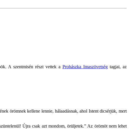
ök. A szentmisén részt vettek a
Prohászka Imaszövetség
tagjai, az
ek örömnek kellene lennie, hálaadásnak, ahol Istent dicsérjük, mert
 szüntelenül! Újra csak azt mondom, örüljetek.” Az örömöt nem lehet