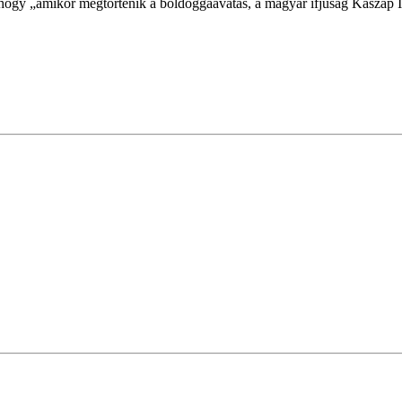
ki, hogy „amikor megtörténik a boldoggáavatás, a magyar ifjúság Kaszap