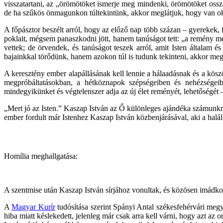
visszatartani, az „örömötöket ismerje meg mindenki, örömötöket ossz
de ha szűkös önmagunkon túltekintünk, akkor meglátjuk, hogy van o
A főpásztor beszélt arról, hogy az előző nap több százan – gyerekek, f
poklait, mégsem panaszkodni jött, hanem tanúságot tett: „a remény 
vettek; de örvendek, és tanúságot teszek arról, amit Isten általam 
bajainkkal törődünk, hanem azokon túl is tudunk tekinteni, akkor meg
A keresztény ember alapállásának kell lennie a hálaadásnak és a kös
megpróbáltatásokban, a hétköznapok szépségeiben és nehézségeib
mindegyikünket és végtelenszer adja az új élet reményét, lehetőségét
„Mert jó az Isten.” Kaszap István az Ő különleges ajándéka számun
ember fordult már Istenhez Kaszap István közbenjárásával, aki a halál 
Homília meghallgatása:
A szentmise után Kaszap István sírjához vonultak, és közösen imádk
A
Magyar Kurír
tudósítása szerint Spányi Antal székesfehérvári megy
hiba miatt késlekedett, jelenleg már csak arra kell várni, hogy azt a