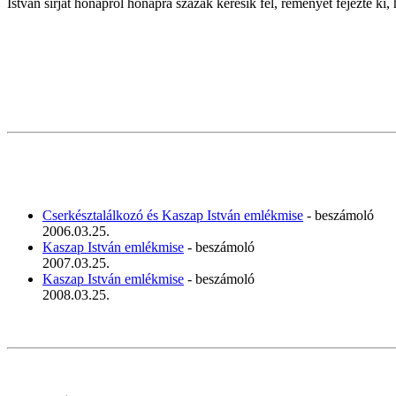
István sírját hónapról hónapra százak keresik fel, reményét fejezte 
Cserkésztalálkozó és Kaszap István emlékmise
- beszámoló
2006.03.25.
Kaszap István emlékmise
- beszámoló
2007.03.25.
Kaszap István emlékmise
- beszámoló
2008.03.25.