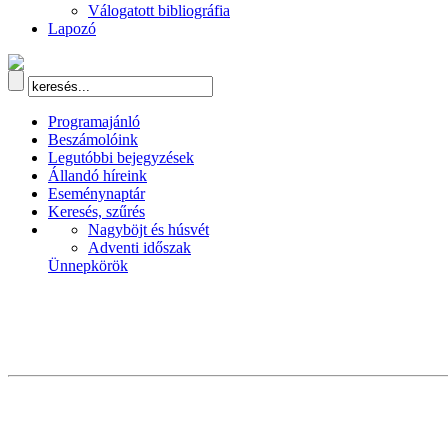
Válogatott bibliográfia
Lapozó
Programajánló
Beszámolóink
Legutóbbi bejegyzések
Állandó híreink
Eseménynaptár
Keresés, szűrés
Nagyböjt és húsvét
Adventi időszak
Ünnepkörök