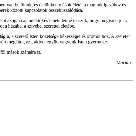
ben van belőlünk, és életünket, mások életét a magunk igazához és
berek közötti kapcsolatok összekuszálódása.
at az igazi ajándéktól és lehetetlenné tesszük, hogy megismerje az
 a házába, a szívébe, szerettei életébe.
ágra, a szerető Isten közelsége békességet és örömöt hoz. A szeretet
tvért meglátni, azt, akivel együtt vagyunk Isten gyermeke.
föl mások számára is.
- Marian -