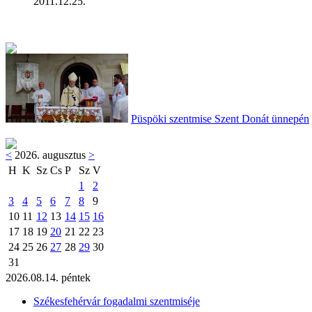
2011.12.25.
Püspöki szentmise Szent Donát ünnepén
<
2026. augusztus
>
H
K
Sz
Cs
P
Sz
V
1
2
3
4
5
6
7
8
9
10
11
12
13
14
15
16
17
18
19
20
21
22
23
24
25
26
27
28
29
30
31
2026.08.14. péntek
Székesfehérvár fogadalmi szentmiséje