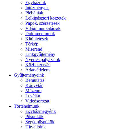
Egyházunk
Intézmények
Plébániák
Lelkipásztori körzetek
Papok, szerzetesek
Világi munkatársak
Dokumentumok
Kitüntetések
Térkép
Miserend
Linkgyűjtemény
Nyertes pályázatok
Közbeszerzés
Adatvédelem
Gyűjteményeink
Bemutatás
Könyvtár
Múzeum
Levéltár
Videósorozat
Történelmünk
Egyházmegyénk
Püspökök
Segédpüspökök
Hitvallóink