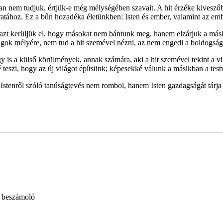
ban nem tudjuk, értjük-e még mélységében szavait. A hit érzéke kivesző
ratához. Ez a bűn hozadéka életünkben: Isten és ember, valamint az em
azt kerüljük el, hogy másokat nem bántunk meg, hanem elzárjuk a másik
olgok mélyére, nem tud a hit szemével nézni, az nem engedi a boldogságot
y is a külső körülmények, annak számára, aki a hit szemével tekint a vil
ővé teszi, hogy az új világot építsünk; képesekké válunk a másikban a tes
stenről szóló tanúságtevés nem rombol, hanem Isten gazdagságát tárja 
- beszámoló