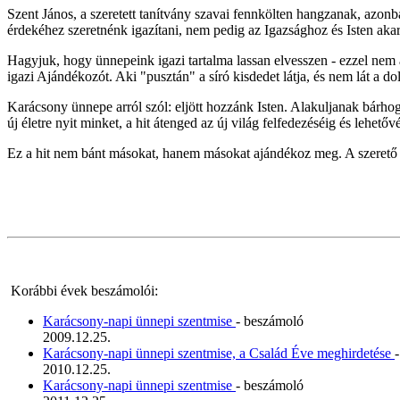
Szent János, a szeretett tanítvány szavai fennkölten hangzanak, azon
érdekéhez szeretnénk igazítani, nem pedig az Igazsághoz és Isten aka
Hagyjuk, hogy ünnepeink igazi tartalma lassan elvesszen - ezzel nem 
igazi Ajándékozót. Aki "pusztán" a síró kisdedet látja, és nem lát a d
Karácsony ünnepe arról szól: eljött hozzánk Isten. Alakuljanak bárhog
új életre nyit minket, a hit átenged az új világ felfedezéséig és lehet
Ez a hit nem bánt másokat, hanem másokat ajándékoz meg. A szerető I
Korábbi évek beszámolói:
Karácsony-napi ünnepi szentmise
- beszámoló
2009.12.25.
Karácsony-napi ünnepi szentmise, a Család Éve meghirdetése
2010.12.25.
Karácsony-napi ünnepi szentmise
- beszámoló