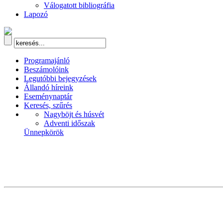
Válogatott bibliográfia
Lapozó
Programajánló
Beszámolóink
Legutóbbi bejegyzések
Állandó híreink
Eseménynaptár
Keresés, szűrés
Nagyböjt és húsvét
Adventi időszak
Ünnepkörök