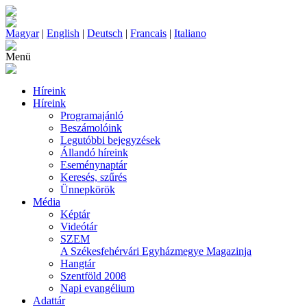
Magyar
|
English
|
Deutsch
|
Francais
|
Italiano
Menü
Híreink
Híreink
Programajánló
Beszámolóink
Legutóbbi bejegyzések
Állandó híreink
Eseménynaptár
Keresés, szűrés
Ünnepkörök
Média
Képtár
Videótár
SZEM
A Székesfehérvári Egyházmegye Magazinja
Hangtár
Szentföld 2008
Napi evangélium
Adattár