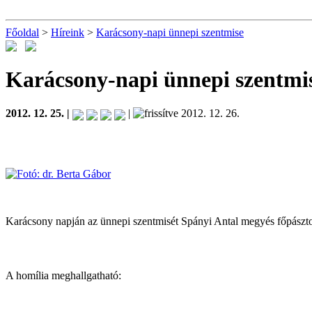
Főoldal
>
Híreink
>
Karácsony-napi ünnepi szentmise
Karácsony-napi ünnepi szentmi
2012. 12. 25. |
|
2012. 12. 26.
Karácsony napján az ünnepi szentmisét Spányi Antal megyés főpásztor
A homília meghallgatható: