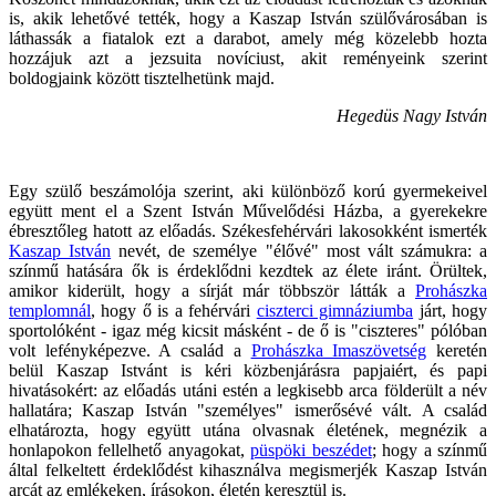
is, akik lehetővé tették, hogy a Kaszap István szülővárosában is
láthassák a fiatalok ezt a darabot, amely még közelebb hozta
hozzájuk azt a jezsuita novíciust, akit reményeink szerint
boldogjaink között tisztelhetünk majd.
Hegedüs Nagy István
Egy szülő beszámolója szerint, aki különböző korú gyermekeivel
együtt ment el a Szent István Művelődési Házba, a gyerekekre
ébresztőleg hatott az előadás. Székesfehérvári lakosokként ismerték
Kaszap István
nevét, de személye "élővé" most vált számukra: a
színmű hatására ők is érdeklődni kezdtek az élete iránt. Örültek,
amikor kiderült, hogy a sírját már többször látták a
Prohászka
templomnál
, hogy ő is a fehérvári
ciszterci gimnáziumba
járt, hogy
sportolóként - igaz még kicsit másként - de ő is "ciszteres" pólóban
volt lefényképezve. A család a
Prohászka Imaszövetség
keretén
belül Kaszap Istvánt is kéri közbenjárásra papjaiért, és papi
hivatásokért: az előadás utáni estén a legkisebb arca földerült a név
hallatára; Kaszap István "személyes" ismerősévé vált. A család
elhatározta, hogy együtt utána olvasnak életének, megnézik a
honlapokon fellelhető anyagokat,
püspöki beszédet
; hogy a színmű
által felkeltett érdeklődést kihasználva megismerjék Kaszap István
arcát az emlékeken, írásokon, életén keresztül is.