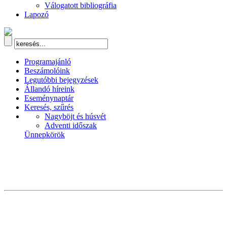
Válogatott bibliográfia
Lapozó
Programajánló
Beszámolóink
Legutóbbi bejegyzések
Állandó híreink
Eseménynaptár
Keresés, szűrés
Nagyböjt és húsvét
Adventi időszak
Ünnepkörök