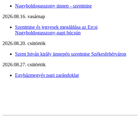
Nagyboldogasszony ünnep - szentmise
2026.08.16. vasárnap
Szentmise és jegyesek megáldása az Ercsi
Nagyboldogasszony-napi búcsún
2026.08.20. csütörtök
Szent István király ünnepén szentmise Székesfehérváron
2026.08.27. csütörtök
Egyházmegyés papi zarándoklat