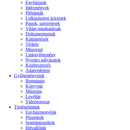
Egyházunk
Intézmények
Plébániák
Lelkipásztori körzetek
Papok, szerzetesek
Világi munkatársak
Dokumentumok
Kitüntetések
Térkép
Miserend
Linkgyűjtemény
Nyertes pályázatok
Közbeszerzés
Adatvédelem
Gyűjteményeink
Bemutatás
Könyvtár
Múzeum
Levéltár
Videósorozat
Történelmünk
Egyházmegyénk
Püspökök
Segédpüspökök
Hitvallóink