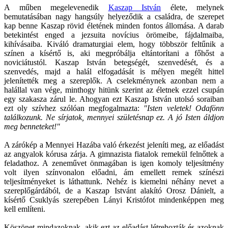
A műben megelevenedik
Kaszap István
élete, melynek
bemutatásában nagy hangsúly helyeződik a családra, de szerepet
kap benne Kaszap rövid életének minden fontos állomása. A darab
betekintést enged a jezsuita novícius örömeibe, fájdalmaiba,
kihívásaiba. Kiváló dramaturgiai elem, hogy többször feltűnik a
színen a kísértő is, aki megpróbálja eltántorítani a főhőst a
noviciátustól. Kaszap István betegségét, szenvedését, és a
szenvedés, majd a halál elfogadását is mélyen megélt hittel
jelenítették meg a szereplők. A cselekménynek azonban nem a
halállal van vége, minthogy hitünk szerint az életnek ezzel csupán
egy szakasza zárul le. Ahogyan ezt Kaszap István utolsó soraiban
ezt oly szívhez szólóan megfogalmazta:
"Isten veletek! Odafönn
találkozunk. Ne sírjatok, mennyei születésnap ez. A jó Isten áldjon
meg benneteket!"
A zárókép a Mennyei Hazába való érkezést jeleníti meg, az előadást
az angyalok kórusa zárja. A gimnazista fiatalok remekül felnőttek a
feladathoz. A zeneművet önmagában is igen komoly teljesítmény
volt ilyen színvonalon előadni, ám emellett remek színészi
teljesítményeket is láthattunk. Nehéz is kiemelni néhány nevet a
szereplőgárdából, de a Kaszap Istvánt alakító Orosz Dánielt, a
kísértő Csuklyás szerepében Lányi Kristófot mindenképpen meg
kell említeni.
Köszönet mindazoknak, akik ezt az előadást létrehozták és azoknak