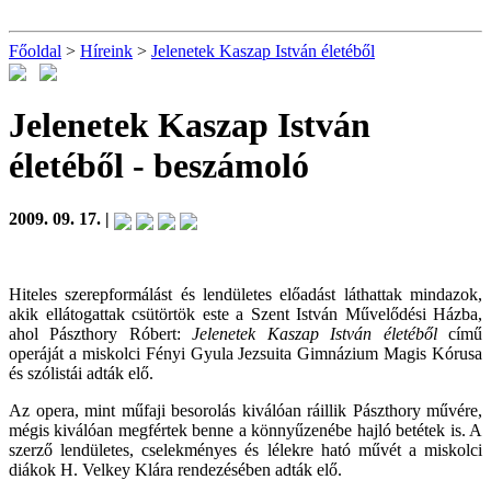
Főoldal
>
Híreink
>
Jelenetek Kaszap István életéből
Jelenetek Kaszap István
életéből
- beszámoló
2009. 09. 17. |
Hiteles szerepformálást és lendületes előadást láthattak mindazok,
akik ellátogattak csütörtök este a Szent István Művelődési Házba,
ahol Pászthory Róbert:
Jelenetek Kaszap István életéből
című
operáját a miskolci Fényi Gyula Jezsuita Gimnázium Magis Kórusa
és szólistái adták elő.
Az opera, mint műfaji besorolás kiválóan ráillik Pászthory művére,
mégis kiválóan megfértek benne a könnyűzenébe hajló betétek is. A
szerző lendületes, cselekményes és lélekre ható művét a miskolci
diákok H. Velkey Klára rendezésében adták elő.