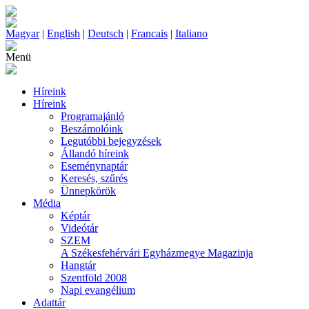
Magyar
|
English
|
Deutsch
|
Francais
|
Italiano
Menü
Híreink
Híreink
Programajánló
Beszámolóink
Legutóbbi bejegyzések
Állandó híreink
Eseménynaptár
Keresés, szűrés
Ünnepkörök
Média
Képtár
Videótár
SZEM
A Székesfehérvári Egyházmegye Magazinja
Hangtár
Szentföld 2008
Napi evangélium
Adattár