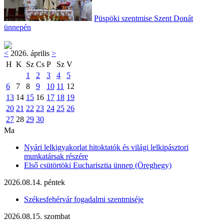
Püspöki szentmise Szent Donát
ünnepén
<
2026. április
>
H
K
Sz
Cs
P
Sz
V
1
2
3
4
5
6
7
8
9
10
11
12
13
14
15
16
17
18
19
20
21
22
23
24
25
26
27
28
29
30
Ma
Nyári lelkigyakorlat hitoktatók és világi lelkipásztori
munkatársak részére
Első csütörtöki Eucharisztia ünnep (Öreghegy)
2026.08.14. péntek
Székesfehérvár fogadalmi szentmiséje
2026.08.15. szombat