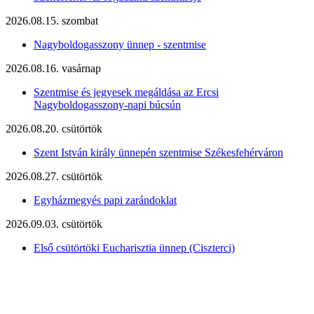
2026.08.15. szombat
Nagyboldogasszony ünnep - szentmise
2026.08.16. vasárnap
Szentmise és jegyesek megáldása az Ercsi
Nagyboldogasszony-napi búcsún
2026.08.20. csütörtök
Szent István király ünnepén szentmise Székesfehérváron
2026.08.27. csütörtök
Egyházmegyés papi zarándoklat
2026.09.03. csütörtök
Első csütörtöki Eucharisztia ünnep (Ciszterci)