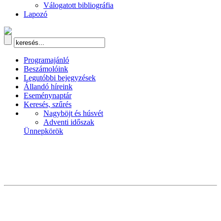
Válogatott bibliográfia
Lapozó
Programajánló
Beszámolóink
Legutóbbi bejegyzések
Állandó híreink
Eseménynaptár
Keresés, szűrés
Nagyböjt és húsvét
Adventi időszak
Ünnepkörök