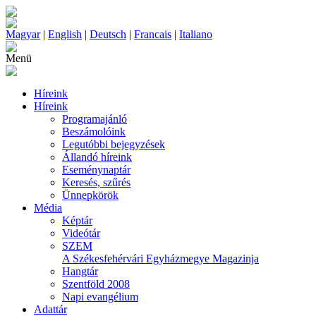
Magyar
|
English
|
Deutsch
|
Francais
|
Italiano
Menü
Híreink
Híreink
Programajánló
Beszámolóink
Legutóbbi bejegyzések
Állandó híreink
Eseménynaptár
Keresés, szűrés
Ünnepkörök
Média
Képtár
Videótár
SZEM
A Székesfehérvári Egyházmegye Magazinja
Hangtár
Szentföld 2008
Napi evangélium
Adattár