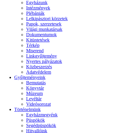
Egyházunk
Intézmények
Plébániák
Lelkipásztori körzetek
Papok, szerzetesek
Világi munkatársak
Dokumentumok
Kitüntetések
Térkép
Miserend
Linkgyűjtemény
Nyertes pályázatok
Közbeszerzés
Adatvédelem
Gyűjteményeink
Bemutatás
Könyvtár
Múzeum
Levéltár
Videósorozat
Történelmünk
Egyházmegyénk
Püspökök
Segédpüspökök
Hitvallóink