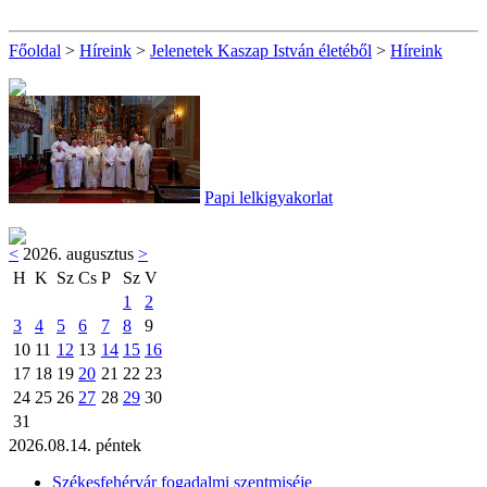
Főoldal
>
Híreink
>
Jelenetek Kaszap István életéből
>
Híreink
Papi lelkigyakorlat
<
2026. augusztus
>
H
K
Sz
Cs
P
Sz
V
1
2
3
4
5
6
7
8
9
10
11
12
13
14
15
16
17
18
19
20
21
22
23
24
25
26
27
28
29
30
31
2026.08.14. péntek
Székesfehérvár fogadalmi szentmiséje