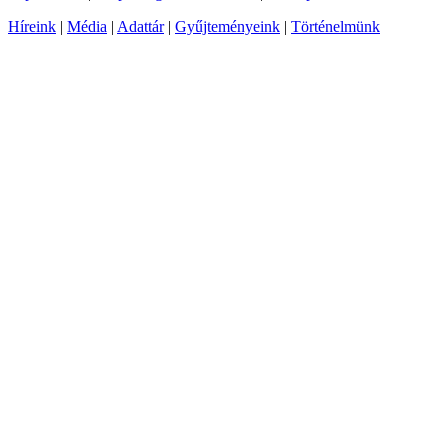
Híreink
|
Média
|
Adattár
|
Gyűjteményeink
|
Történelmünk