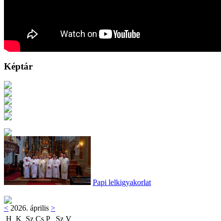
Képtár
Papi lelkigyakorlat
<
2026. április
>
H
K
Sz
Cs
P
Sz
V