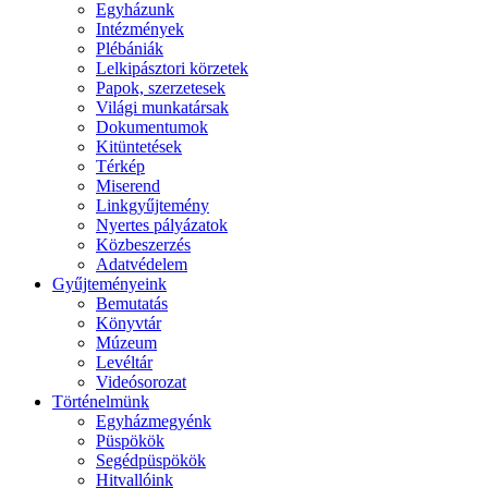
Egyházunk
Intézmények
Plébániák
Lelkipásztori körzetek
Papok, szerzetesek
Világi munkatársak
Dokumentumok
Kitüntetések
Térkép
Miserend
Linkgyűjtemény
Nyertes pályázatok
Közbeszerzés
Adatvédelem
Gyűjteményeink
Bemutatás
Könyvtár
Múzeum
Levéltár
Videósorozat
Történelmünk
Egyházmegyénk
Püspökök
Segédpüspökök
Hitvallóink