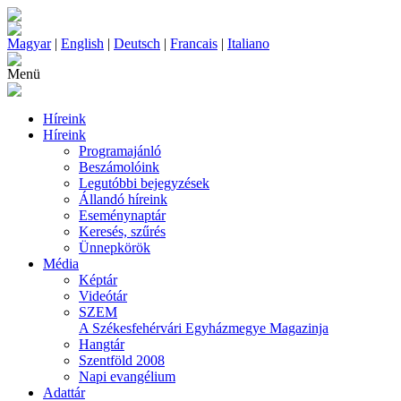
Magyar
|
English
|
Deutsch
|
Francais
|
Italiano
Menü
Híreink
Híreink
Programajánló
Beszámolóink
Legutóbbi bejegyzések
Állandó híreink
Eseménynaptár
Keresés, szűrés
Ünnepkörök
Média
Képtár
Videótár
SZEM
A Székesfehérvári Egyházmegye Magazinja
Hangtár
Szentföld 2008
Napi evangélium
Adattár