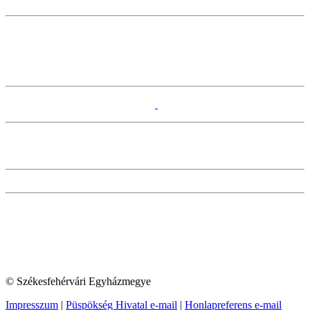
© Székesfehérvári Egyházmegye
Impresszum
|
Püspökség Hivatal e-mail
|
Honlapreferens e-mail