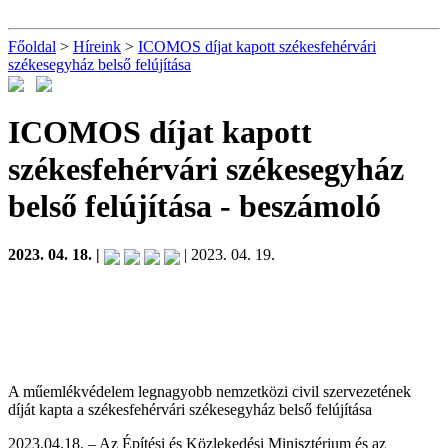
Főoldal
>
Híreink
>
ICOMOS díjat kapott székesfehérvári
székesegyház belső felújítása
ICOMOS díjat kapott
székesfehérvári székesegyház
belső felújítása
- beszámoló
2023. 04. 18. |
| 2023. 04. 19.
A műemlékvédelem legnagyobb nemzetközi civil szervezetének
díját kapta a székesfehérvári székesegyház belső felújítása
2023.04.18. – Az Építési és Közlekedési Minisztérium és az