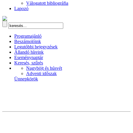
Válogatott bibliográfia
Lapozó
Programajánló
Beszámolóink
Legutóbbi bejegyzések
Állandó híreink
Eseménynaptár
Keresés, szűrés
Nagyböjt és húsvét
Adventi időszak
Ünnepkörök