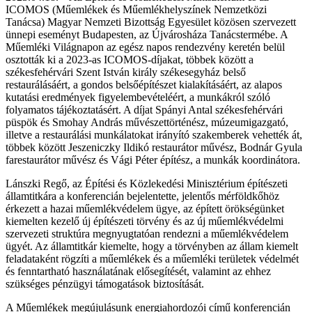
ICOMOS (Műemlékek és Műemlékhelyszínek Nemzetközi
Tanácsa) Magyar Nemzeti Bizottság Egyesület közösen szervezett
ünnepi eseményt Budapesten, az Újvárosháza Tanácstermébe. A
Műemléki Világnapon az egész napos rendezvény keretén belül
osztották ki a 2023-as ICOMOS-díjakat, többek között a
székesfehérvári Szent István király székesegyház belső
restaurálásáért, a gondos belsőépítészet kialakításáért, az alapos
kutatási eredmények figyelembevételéért, a munkákról szóló
folyamatos tájékoztatásért. A díjat Spányi Antal székesfehérvári
püspök és Smohay András művészettörténész, múzeumigazgató,
illetve a restaurálási munkálatokat irányító szakemberek vehették át,
többek között Jeszeniczky Ildikó restaurátor művész, Bodnár Gyula
farestaurátor művész és Vági Péter építész, a munkák koordinátora.
Lánszki Regő, az Építési és Közlekedési Minisztérium építészeti
államtitkára a konferencián bejelentette, jelentős mérföldkőhöz
érkezett a hazai műemlékvédelem ügye, az épített örökségünket
kiemelten kezelő új építészeti törvény és az új műemlékvédelmi
szervezeti struktúra megnyugtatóan rendezni a műemlékvédelem
ügyét. Az államtitkár kiemelte, hogy a törvényben az állam kiemelt
feladataként rögzíti a műemlékek és a műemléki területek védelmét
és fenntartható használatának elősegítését, valamint az ehhez
szükséges pénzügyi támogatások biztosítását.
A Műemlékek megújulásunk energiahordozói című konferencián