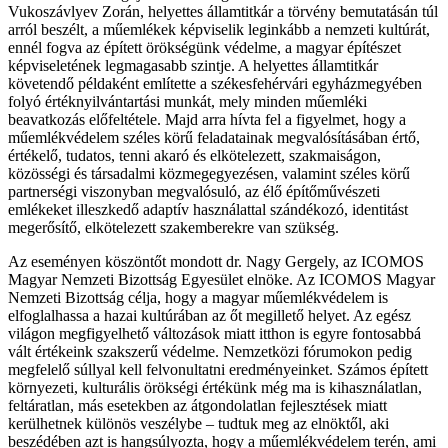
Vukoszávlyev Zorán, helyettes államtitkár a törvény bemutatásán túl
arról beszélt, a műemlékek képviselik leginkább a nemzeti kultúrát,
ennél fogva az épített örökségünk védelme, a magyar építészet
képviseletének legmagasabb szintje. A helyettes államtitkár
követendő példaként említette a székesfehérvári egyházmegyében
folyó értéknyilvántartási munkát, mely minden műemléki
beavatkozás előfeltétele. Majd arra hívta fel a figyelmet, hogy a
műemlékvédelem széles körű feladatainak megvalósításában értő,
értékelő, tudatos, tenni akaró és elkötelezett, szakmaiságon,
közösségi és társadalmi közmegegyezésen, valamint széles körű
partnerségi viszonyban megvalósuló, az élő építőművészeti
emlékeket illeszkedő adaptív használattal szándékozó, identitást
megerősítő, elkötelezett szakemberekre van szükség.
Az eseményen köszöntőt mondott dr. Nagy Gergely, az ICOMOS
Magyar Nemzeti Bizottság Egyesület elnöke. Az ICOMOS Magyar
Nemzeti Bizottság célja, hogy a magyar műemlékvédelem is
elfoglalhassa a hazai kultúrában az őt megillető helyet. Az egész
világon megfigyelhető változások miatt itthon is egyre fontosabbá
vált értékeink szakszerű védelme. Nemzetközi fórumokon pedig
megfelelő súllyal kell felvonultatni eredményeinket. Számos épített
környezeti, kulturális örökségi értékünk még ma is kihasználatlan,
feltáratlan, más esetekben az átgondolatlan fejlesztések miatt
kerülhetnek különös veszélybe – tudtuk meg az elnöktől, aki
beszédében azt is hangsúlyozta, hogy a műemlékvédelem terén, ami