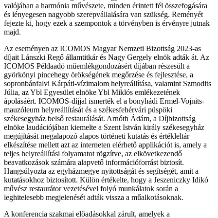
valójában a harmónia művészete, minden érintett fél összefogására
és lényegesen nagyobb szerepvállalására van szükség. Reményét
fejezte ki, hogy ezek a szempontok a törvényben is érvényre jutnak
majd.
Az eseményen az ICOMOS Magyar Nemzeti Bizottság 2023-as
díjait Lánszki Regő államtitkár és Nagy Gergely elnök adták át. Az
ICOMOS Példaadó műemlékgondozásért díjában részesült a
györkönyi pincehegy örökségének megőrzése és fejlesztése, a
sopronbánfalvi Kárpáti-vízimalom helyreállítása, valamint Szmodits
Júlia, az Ybl Egyesület elnöke Ybl Miklós emlékezetének
ápolásáért. ICOMOS-díjjal ismerték el a bonyhádi Ermel-Vojnits-
mauzóleum helyreállítását és a székesfehérvári püspöki
székesegyház belső restaurálását. Arnóth Ádám, a Díjbizottság
elnöke laudációjában kiemelte a Szent István király székesegyház
megújítását megalapozó alapos történeti kutatás és értékleltár
elkészítése mellett azt az interneten elérhető applikációt is, amely a
teljes helyreállítási folyamatot rögzítve, az elkövetkezendő
beavatkozások számára alapvető információforrást biztosít.
Hangsúlyozta az egyházmegye nyitottságát és segítségét, amit a
kutatásokhoz biztosított. Külön értékelte, hogy a Jeszeniczky Idikó
művész restaurátor vezetésével folyó munkálatok során a
leghitelesebb megjelenését adták vissza a műalkotásoknak.
A konferencia szakmai előadásokkal zárult, amelyek a