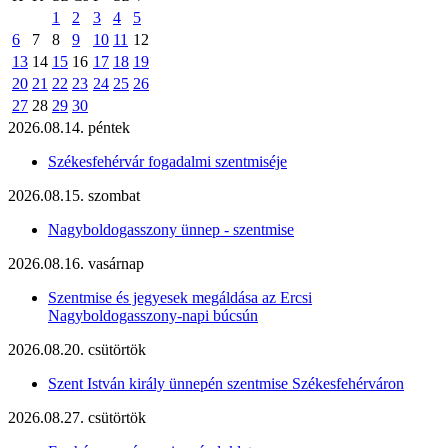
1
2
3
4
5
6
7
8
9
10
11
12
13
14
15
16
17
18
19
20
21
22
23
24
25
26
27
28
29
30
2026.08.14. péntek
Székesfehérvár fogadalmi szentmiséje
2026.08.15. szombat
Nagyboldogasszony ünnep - szentmise
2026.08.16. vasárnap
Szentmise és jegyesek megáldása az Ercsi
Nagyboldogasszony-napi búcsún
2026.08.20. csütörtök
Szent István király ünnepén szentmise Székesfehérváron
2026.08.27. csütörtök