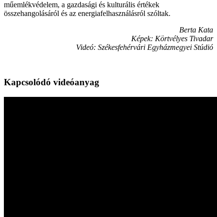
műemlékvédelem, a gazdasági és kulturális értékek
összehangolásáról és az energiafelhasználásról szóltak.
Berta Kata
Képek: Körtvélyes Tivadar
Videó: Székesfehérvári Egyházmegyei Stúdió
Kapcsolódó videóanyag