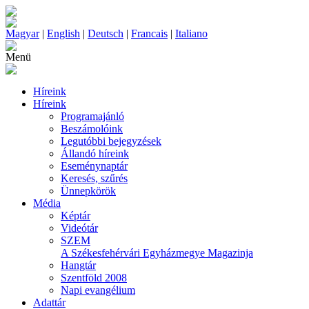
Magyar
|
English
|
Deutsch
|
Francais
|
Italiano
Menü
Híreink
Híreink
Programajánló
Beszámolóink
Legutóbbi bejegyzések
Állandó híreink
Eseménynaptár
Keresés, szűrés
Ünnepkörök
Média
Képtár
Videótár
SZEM
A Székesfehérvári Egyházmegye Magazinja
Hangtár
Szentföld 2008
Napi evangélium
Adattár