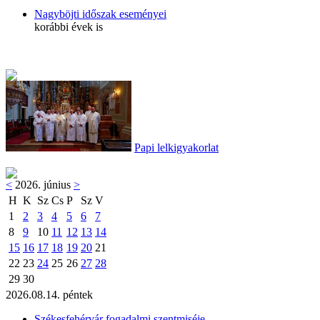
Nagyböjti időszak eseményei
korábbi évek is
Papi lelkigyakorlat
<
2026. június
>
H
K
Sz
Cs
P
Sz
V
1
2
3
4
5
6
7
8
9
10
11
12
13
14
15
16
17
18
19
20
21
22
23
24
25
26
27
28
29
30
2026.08.14. péntek
Székesfehérvár fogadalmi szentmiséje