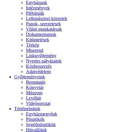
Egyházunk
Intézmények
Plébániák
Lelkipásztori körzetek
Papok, szerzetesek
Világi munkatársak
Dokumentumok
Kitüntetések
Térkép
Miserend
Linkgyűjtemény
Nyertes pályázatok
Közbeszerzés
Adatvédelem
Gyűjteményeink
Bemutatás
Könyvtár
Múzeum
Levéltár
Videósorozat
Történelmünk
Egyházmegyénk
Püspökök
Segédpüspökök
Hitvallóink