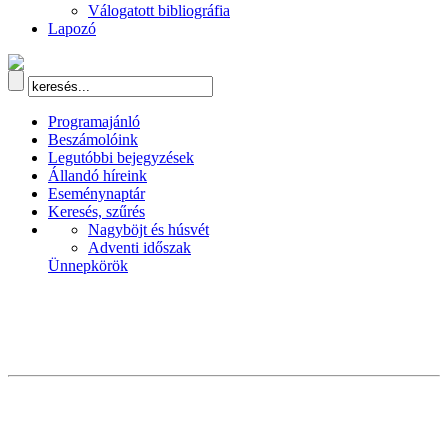
Válogatott bibliográfia
Lapozó
Programajánló
Beszámolóink
Legutóbbi bejegyzések
Állandó híreink
Eseménynaptár
Keresés, szűrés
Nagyböjt és húsvét
Adventi időszak
Ünnepkörök