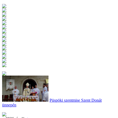
Püspöki szentmise Szent Donát
ünnepén