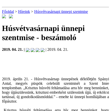
Főoldal
>
Híreink
>
Húsvétvasárnapi ünnepi szentmise
Húsvétvasárnapi ünnepi
szentmise
- beszámoló
2019. 04. 21. |
| 2019. 04. 21.
2019. április 21. - Húsvétvasárnap ünnepének délelőttjén Spányi
Antal, megyés püspök celebrált szentmisét a Szent Imre
templomban. „Krisztus húsvéti feltámadása arra hív meg bennünket,
hogy újjászülessünk, krisztusi emberként szülessünk újjá, új erkölcsi
tartással, új gondolkodásmóddal.” - emelte ki ünnepi homíliájában a
főpásztor.
„Krisztus húsvéti feltámadása arra hív meg bennünket, hogy