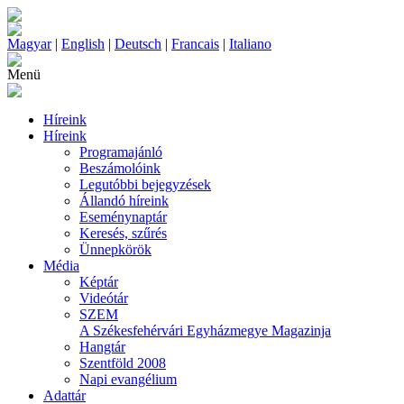
Magyar
|
English
|
Deutsch
|
Francais
|
Italiano
Menü
Híreink
Híreink
Programajánló
Beszámolóink
Legutóbbi bejegyzések
Állandó híreink
Eseménynaptár
Keresés, szűrés
Ünnepkörök
Média
Képtár
Videótár
SZEM
A Székesfehérvári Egyházmegye Magazinja
Hangtár
Szentföld 2008
Napi evangélium
Adattár