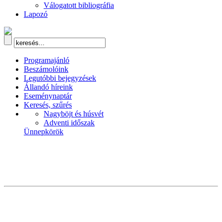
Válogatott bibliográfia
Lapozó
Programajánló
Beszámolóink
Legutóbbi bejegyzések
Állandó híreink
Eseménynaptár
Keresés, szűrés
Nagyböjt és húsvét
Adventi időszak
Ünnepkörök