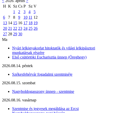
<
2026. április
>
H
K
Sz
Cs
P
Sz
V
1
2
3
4
5
6
7
8
9
10
11
12
13
14
15
16
17
18
19
20
21
22
23
24
25
26
27
28
29
30
Ma
Nyári lelkigyakorlat hitoktatók és világi lelkipásztori
munkatársak részére
Első csütörtöki Eucharisztia ünnep (Öreghegy)
2026.08.14. péntek
Székesfehérvár fogadalmi szentmiséje
2026.08.15. szombat
Nagyboldogasszony ünnep - szentmise
2026.08.16. vasárnap
Szentmise és jegyesek megáldása az Ercsi