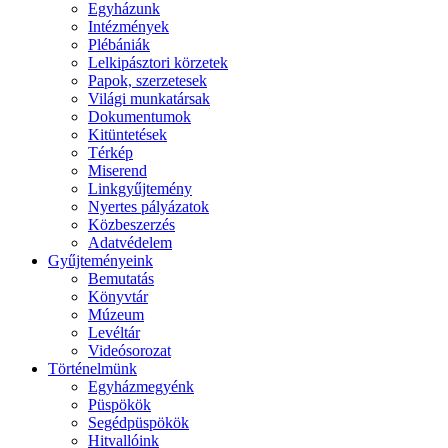
Egyházunk
Intézmények
Plébániák
Lelkipásztori körzetek
Papok, szerzetesek
Világi munkatársak
Dokumentumok
Kitüntetések
Térkép
Miserend
Linkgyűjtemény
Nyertes pályázatok
Közbeszerzés
Adatvédelem
Gyűjteményeink
Bemutatás
Könyvtár
Múzeum
Levéltár
Videósorozat
Történelmünk
Egyházmegyénk
Püspökök
Segédpüspökök
Hitvallóink