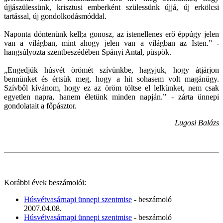
újjászülessünk, krisztusi emberként szülessünk újjá, új erkölcsi
tartással, új gondolkodásmóddal.
Naponta döntenünk kell;a gonosz, az istenellenes erő éppúgy jelen
van a világban, mint ahogy jelen van a világban az Isten.” -
hangsúlyozta szentbeszédében Spányi Antal, püspök.
„Engedjük húsvét örömét szívünkbe, hagyjuk, hogy átjárjon
bennünket és értsük meg, hogy a hit sohasem volt magánügy.
Szívből kívánom, hogy ez az öröm töltse el lelkünket, nem csak
egyetlen napra, hanem életünk minden napján.” - zárta ünnepi
gondolatait a főpásztor.
Lugosi Balázs
Korábbi évek beszámolói:
Húsvétvasárnapi ünnepi szentmise
- beszámoló
2007.04.08.
Húsvétvasárnapi ünnepi szentmise
- beszámoló