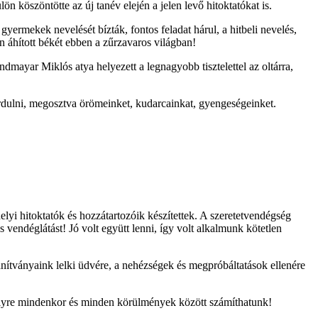
n köszöntötte az új tanév elején a jelen levő hitoktatókat is.
ermekek nevelését bízták, fontos feladat hárul, a hitbeli nevelés,
 áhított békét ebben a zűrzavaros világban!
ndmayar Miklós atya helyezett a legnagyobb tisztelettel az oltárra,
rdulni, megosztva örömeinket, kudarcainkat, gyengeségeinket.
lyi hitoktatók és hozzátartozóik készítettek. A szeretetvendégség
endéglátást! Jó volt együtt lenni, így volt alkalmunk kötetlen
anítványaink lelki üdvére, a nehézségek és megpróbáltatások ellenére
elyre mindenkor és minden körülmények között számíthatunk!