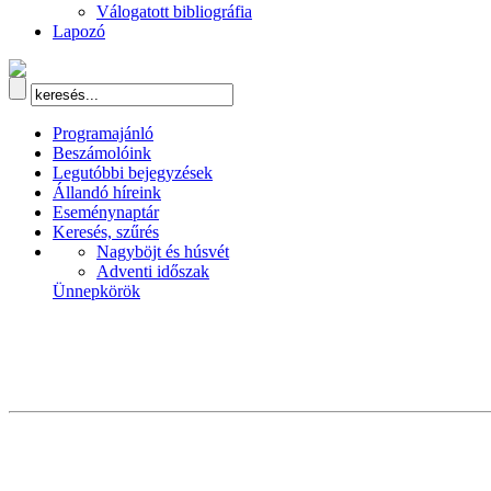
Válogatott bibliográfia
Lapozó
Programajánló
Beszámolóink
Legutóbbi bejegyzések
Állandó híreink
Eseménynaptár
Keresés, szűrés
Nagyböjt és húsvét
Adventi időszak
Ünnepkörök