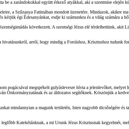
 be a zarándokokkal együtt érkező atyákkal, aki a szentmise elején külö
eleire, a Szűzanya Fatimában mondott üzenetére. Mindazok, akikre ma gy
s kérjük égi Édesanyánkat, esdje ki számunkra és a világ számára a hőn
zentségimádás következett. A szentségi Jézus elé térdelhettünk, akit Li
hivatásunkról, arról, hogy mindig a Forráshoz, Krisztushoz tudunk fo
om pogácsával megspékelt gulyáslevesre hívta a jelenlevőket, melyet he
ván Önkormányzatának és az áldozatos segítőknek. Köszönjük a kedves v
atunkat mindannyian a magunk területén, Isten nagyobb dicsőségére és t
 a legfőbb Katekétánknak, a mi Urunk Jézus Krisztusnak kegyelmét, m