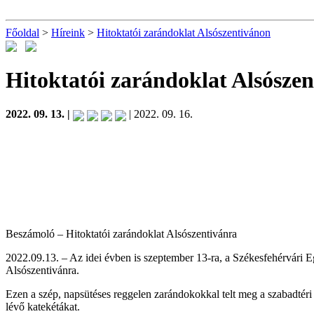
Főoldal
>
Híreink
>
Hitoktatói zarándoklat Alsószentivánon
Hitoktatói zarándoklat Alsósze
2022. 09. 13. |
| 2022. 09. 16.
Beszámoló – Hitoktatói zarándoklat Alsószentivánra
2022.09.13. – Az idei évben is szeptember 13-ra, a Székesfehérvári
Alsószentivánra.
Ezen a szép, napsütéses reggelen zarándokokkal telt meg a szabadtéri ol
lévő katekétákat.