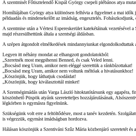
A szentmisét Főtisztelendő Kispál György csepeli plébános atya mutatta
Homíliájában György atya különösen felhívta a figyelmet a mai idők j
példaadás és mindenekelőtt az imádság, engesztelés. Fohászkodjunk, é
A szentmise után a Vértesi Espereskerület katekétáinak vezetésével a S
majd részesülhettünk általa a szentségi áldásban.
A szépen átgondolt elmélkedések mindannyiunkat elgondolkodtattak a 
Legyen itt néhány mondat az elhangzott gondolatokból:
„Szeretnék most megpihenni Benned, és csak Veled lenni.
„Bocsásd meg Uram, amikor nem eléggé szerettük a ránkbízottakat!
„Bocsásd meg Uram, amikor nem voltunk méltóak a hivatásunkhoz!
„Köszönjük, hogy láthatjuk csodáidat!
„Köszönjük, hogy kiválasztottál minket!
A Szentségimádás után Varga László hitoktatótársunk egy agapéra, fin
köszönhető Püspök atyánk szeretetteljes hozzájárulásának, Alsószenti
légkörben is egymásra figyelnünk.
Szükségünk volt erre a feltöltődésre, most a tanév kezdetén. Szolgál
is végezzük, egymást imádságban hordozva.
Hálásan köszönjük a Szentiváni Szűz Mária közbenjáró szeretetét és