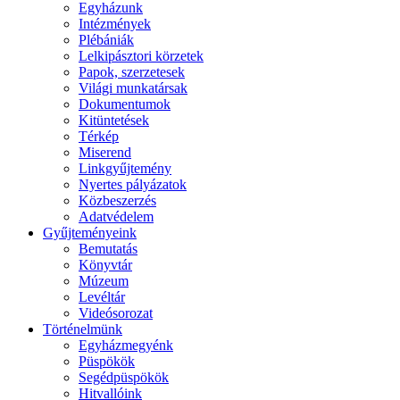
Egyházunk
Intézmények
Plébániák
Lelkipásztori körzetek
Papok, szerzetesek
Világi munkatársak
Dokumentumok
Kitüntetések
Térkép
Miserend
Linkgyűjtemény
Nyertes pályázatok
Közbeszerzés
Adatvédelem
Gyűjteményeink
Bemutatás
Könyvtár
Múzeum
Levéltár
Videósorozat
Történelmünk
Egyházmegyénk
Püspökök
Segédpüspökök
Hitvallóink