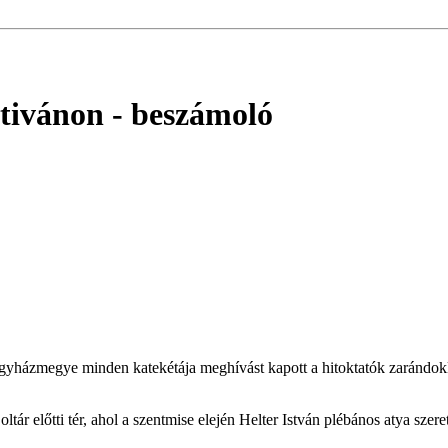
ntivánon
- beszámoló
 Egyházmegye minden katekétája meghívást kapott a hitoktatók zarándok
tár előtti tér, ahol a szentmise elején Helter István plébános atya szer