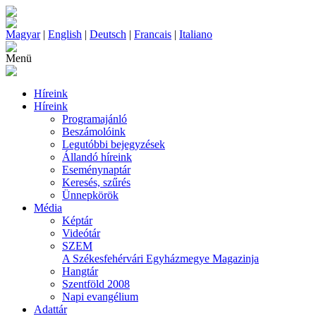
Magyar
|
English
|
Deutsch
|
Francais
|
Italiano
Menü
Híreink
Híreink
Programajánló
Beszámolóink
Legutóbbi bejegyzések
Állandó híreink
Eseménynaptár
Keresés, szűrés
Ünnepkörök
Média
Képtár
Videótár
SZEM
A Székesfehérvári Egyházmegye Magazinja
Hangtár
Szentföld 2008
Napi evangélium
Adattár