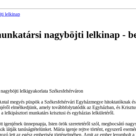
ti lelkinap
 munkatársi nagyböjti lelkinap
- b
ak nagyböjti lelkigyakorlata Székesfehérváron
Antal megyés püspök a Székesfehérvári Egyházmegye hitoktatóknak és le
éről elmélkedjünk, amely továbbfolytatódik az Egyházban, és Krisztust
a lelkipásztori munkatárs krisztusi és egyházias lelkületéről.
t igenjének ünnepnapja, Isten örök szeretetéről szól, megbocsátó nagy
ik látják tanúságtételünket. Mária igenje rejtve történt, egyszerű esem
zó lett az egész emberiség történelmében. Amit az ember lerombolt a bűn