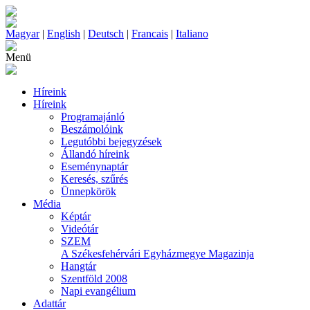
Magyar
|
English
|
Deutsch
|
Francais
|
Italiano
Menü
Híreink
Híreink
Programajánló
Beszámolóink
Legutóbbi bejegyzések
Állandó híreink
Eseménynaptár
Keresés, szűrés
Ünnepkörök
Média
Képtár
Videótár
SZEM
A Székesfehérvári Egyházmegye Magazinja
Hangtár
Szentföld 2008
Napi evangélium
Adattár