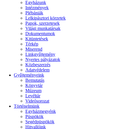
Egyházunk
Intézmények
Plébániák
Lelkipásztori körzetek
Papok, szerzetesek
Világi munkatársak
Dokumentumok
Kitüntetések
Térkép
Miserend
Linkgyűjtemény
Nyertes pályázatok
Közbeszerzés
Adatvédelem
Gyűjteményeink
Bemutatás
Könyvtár
Múzeum
Levéltár
Videósorozat
Történelmünk
Egyházmegyénk
Püspökök
Segédpüspökök
Hitvallóink