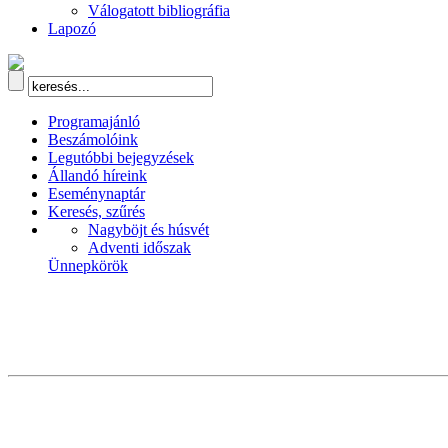
Válogatott bibliográfia
Lapozó
Programajánló
Beszámolóink
Legutóbbi bejegyzések
Állandó híreink
Eseménynaptár
Keresés, szűrés
Nagyböjt és húsvét
Adventi időszak
Ünnepkörök