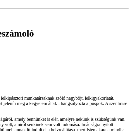
eszámoló
lkipásztori munkatársaknak szóló nagyböjti lelkigyakorlatát.
 jeleníti meg a kegyelem által. - hangsúlyozta a püspök. A szentmise
ságáról, amely bennünket is elér, amelyre nekünk is szükségünk van.
ény volt, amiről senkinek sem volt tudomása. Imádságra nyitott
nel, annak itt indult el a helyreállítása, mert Isten akarata mindig