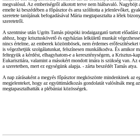
megvalósul. Az emberiségről alkotott terve nem hiábavaló. Nagyböjt al
emelte ki beszédében a főpásztor és arra szólította a jelenlevőket, 
szeretete tanújának befogadásával Mária megtapasztalta a lélek bizony
szeretetről.
A szentmise után Ugrits Tamás püspöki irodaigazgató tartott előadást 
ahhoz, hogy krisztuskövető és egyházias lelkületű munkát végezhessen
nincs értelme, az emberek közömbösek, nem érdemes erőfeszítéseket t
is végezhetjük szolgálatunkat, felszínesen munkálkodva. És amikor m
feltegyük a kérdést, elhagyhatom-e a kereszténységem, a Krisztus-kapc
Eukarisztiára, valamint a másokért mondott imára is szükség van. Az e
a szeretetben, mert ez egységünk alapja. - zárta beszédét Tamás atya.
A nap zárásaként a megyés főpásztor megköszönte mindenkinek az egyh
megjelenteket, hogy az együttimádkozás gondolatát valósítsák meg 
megtapasztalhatták a plébániai közösségek.