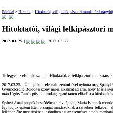
Főoldal
>
Híreink
>
Hitoktatói, világi lelkipásztori munkatársi nagyböj
Hitoktatói, világi lelkipásztori
2017. 03. 25. |
| 2017. 03. 27.
Te legyél az első, aki szeret! - Hitoktatók és lelkipásztori munkatárs
2017.03.25. - Ünnepi koncelebrált szentmisével nyitotta meg Spányi 
Gyümölcsoltó Boldogasszony napja alkalmat ad arra, hogy Mária igenj
után Ugrits Tamás püspöki irodaigazgató tartott előadást a hitoktató és 
Spányi Antal püspök beszédében a rávilágított, Mária Istennek mondot
Így tudjuk építeni Isten országát mindazoknak a szívében- lelkében, ak
lelkében élte meg titokban, csöndben azt az eseményt, amely meghatáro