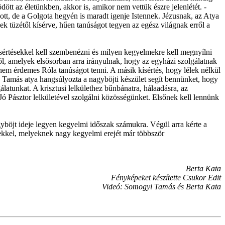
tt az életünkben, akkor is, amikor nem vettük észre jelenlétét. -
ott, de a Golgota hegyén is maradt igenje Istennek. Jézusnak, az Atya
k tüzétől kísérve, hűen tanúságot tegyen az egész világnak erről a
kísértésekkel kell szembenézni és milyen kegyelmekre kell megnyílni
ől, amelyek elsősorban arra irányulnak, hogy az egyházi szolgálatnak
em érdemes Róla tanúságot tenni. A másik kísértés, hogy lélek nélkül
 Tamás atya hangsúlyozta a nagyböjti készület segít bennünket, hogy
atunkat. A krisztusi lelkülethez bűnbánatra, hálaadásra, az
 Jó Pásztor lelkületével szolgálni közösségünket. Elsőnek kell lennünk
yböjt ideje legyen kegyelmi időszak számukra. Végül arra kérte a
kkel, melyeknek nagy kegyelmi erejét már többször
Berta Kata
Fényképeket készítette Csukor Edit
Videó: Somogyi Tamás és Berta Kata