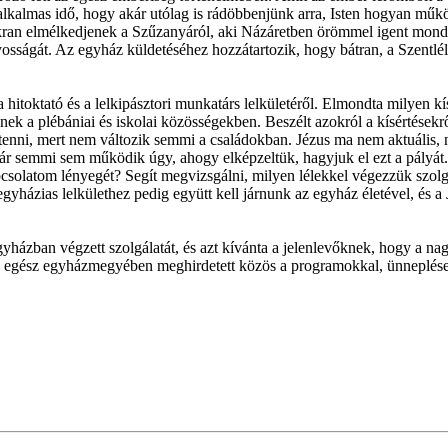
kalmas idő, hogy akár utólag is rádöbbenjünk arra, Isten hogyan működö
gyakran elmélkedjenek a Szűzanyáról, aki Názáretben örömmel igent mond
osságát. Az egyház küldetéséhez hozzátartozik, hogy bátran, a Szentléle
a hitoktató és a lelkipásztori munkatárs lelkületéről. Elmondta milyen 
ek a plébániai és iskolai közösségekben. Beszélt azokról a kísértésekr
enni, mert nem változik semmi a családokban. Jézus ma nem aktuális, n
ár semmi sem működik úgy, ahogy elképzeltük, hagyjuk el ezt a pályát.
solatom lényegét? Segít megvizsgálni, milyen lélekkel végezzük szolgál
gyházias lelkülethez pedig együtt kell járnunk az egyház életével, és a
ázban végzett szolgálatát, és azt kívánta a jelenlevőknek, hogy a nag
az egész egyházmegyében meghirdetett közös a programokkal, ünneplése