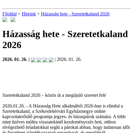
Főoldal
>
Híreink
>
Házasság hete - Szeretetkaland 2026
Házasság hete - Szeretetkaland
2026
2026. 01. 26. |
| 2026. 01. 26.
Szeretetkaland 2026 – közös út a megújuló szeretet felé
2026.01.26. - A Házasság Hete alkalmából 2026-ban is elindul a
Szeretetkaland, a Székesfehérvári Egyházmegye online
kapcsolaterősítő programja jegyes- és házaspárok számára. A több
mint tízéves múltra visszatekintő kezdeményezés heti, otthon
elvégezhető feladatokkal segíti a párokat abban, hogy tudatosan időt
és figyelmet ajándékozzanak egymásnak, és megújítsák