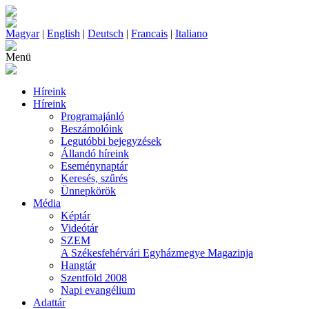
Magyar
|
English
|
Deutsch
|
Francais
|
Italiano
Menü
Híreink
Híreink
Programajánló
Beszámolóink
Legutóbbi bejegyzések
Állandó híreink
Eseménynaptár
Keresés, szűrés
Ünnepkörök
Média
Képtár
Videótár
SZEM
A Székesfehérvári Egyházmegye Magazinja
Hangtár
Szentföld 2008
Napi evangélium
Adattár