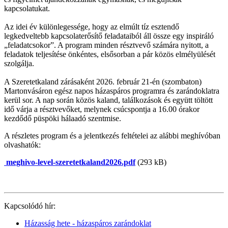
kapcsolatukat.
Az idei év különlegessége, hogy az elmúlt tíz esztendő
legkedveltebb kapcsolaterősítő feladataiból áll össze egy inspiráló
„feladatcsokor”. A program minden résztvevő számára nyitott, a
feladatok teljesítése önkéntes, elsősorban a pár közös elmélyülését
szolgálja.
A Szeretetkaland zárásaként 2026. február 21-én (szombaton)
Martonvásáron egész napos házaspáros programra és zarándoklatra
kerül sor. A nap során közös kaland, találkozások és együtt töltött
idő várja a résztvevőket, melynek csúcspontja a 16.00 órakor
kezdődő püspöki hálaadó szentmise.
A részletes program és a jelentkezés feltételei az alábbi meghívóban
olvashatók:
meghivo-level-szeretetkaland2026.pdf
(293 kB)
Kapcsolódó hír:
Házasság hete - házaspáros zarándoklat