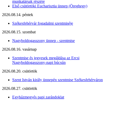
munkatársak részére
Első csütörtöki Eucharisztia ünnep (Öreghegy)
2026.08.14. péntek
Székesfehérvár fogadalmi szentmiséje
2026.08.15. szombat
Nagyboldogasszony ünnep - szentmise
2026.08.16. vasárnap
Szentmise és jegyesek megáldása az Ercsi
Nagyboldogasszony-napi búcsún
2026.08.20. csütörtök
Szent István király ünnepén szentmise Székesfehérváron
2026.08.27. csütörtök
Egyházmegyés papi zarándoklat