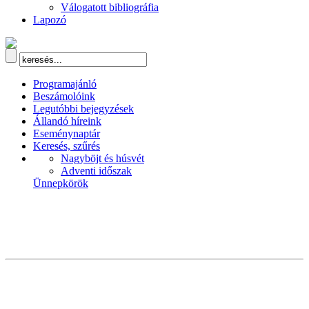
Válogatott bibliográfia
Lapozó
Programajánló
Beszámolóink
Legutóbbi bejegyzések
Állandó híreink
Eseménynaptár
Keresés, szűrés
Nagyböjt és húsvét
Adventi időszak
Ünnepkörök