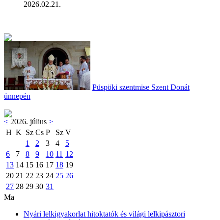
2026.02.21.
Püspöki szentmise Szent Donát
ünnepén
<
2026. július
>
H
K
Sz
Cs
P
Sz
V
1
2
3
4
5
6
7
8
9
10
11
12
13
14
15
16
17
18
19
20
21
22
23
24
25
26
27
28
29
30
31
Ma
Nyári lelkigyakorlat hitoktatók és világi lelkipásztori