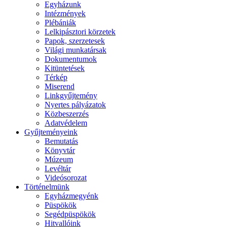
Egyházunk
Intézmények
Plébániák
Lelkipásztori körzetek
Papok, szerzetesek
Világi munkatársak
Dokumentumok
Kitüntetések
Térkép
Miserend
Linkgyűjtemény
Nyertes pályázatok
Közbeszerzés
Adatvédelem
Gyűjteményeink
Bemutatás
Könyvtár
Múzeum
Levéltár
Videósorozat
Történelmünk
Egyházmegyénk
Püspökök
Segédpüspökök
Hitvallóink