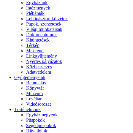
Egyházunk
Intézmények
Plébániák
Lelkipásztori körzetek
Papok, szerzetesek
Világi munkatársak
Dokumentumok
Kitüntetések
Térkép
Miserend
Linkgyűjtemény
Nyertes pályázatok
Közbeszerzés
Adatvédelem
Gyűjteményeink
Bemutatás
Könyvtár
Múzeum
Levéltár
Videósorozat
Történelmünk
Egyházmegyénk
Püspökök
Segédpüspökök
Hitvallóink