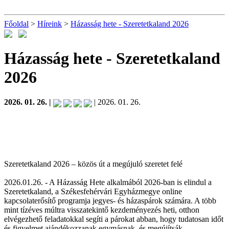
Főoldal
>
Híreink
>
Házasság hete - Szeretetkaland 2026
Házasság hete - Szeretetkaland
2026
2026. 01. 26. |
| 2026. 01. 26.
Szeretetkaland 2026 – közös út a megújuló szeretet felé
2026.01.26. - A Házasság Hete alkalmából 2026-ban is elindul a
Szeretetkaland, a Székesfehérvári Egyházmegye online
kapcsolaterősítő programja jegyes- és házaspárok számára. A több
mint tízéves múltra visszatekintő kezdeményezés heti, otthon
elvégezhető feladatokkal segíti a párokat abban, hogy tudatosan időt
és figyelmet ajándékozzanak egymásnak, és megújítsák