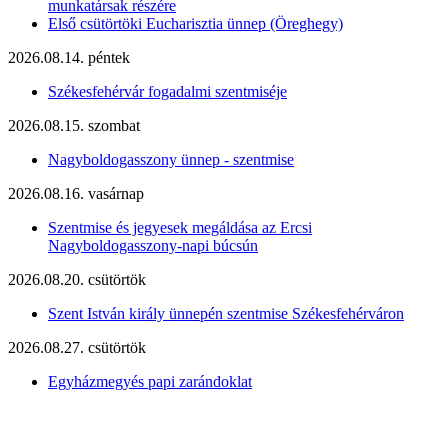
munkatársak részére
Első csütörtöki Eucharisztia ünnep (Öreghegy)
2026.08.14. péntek
Székesfehérvár fogadalmi szentmiséje
2026.08.15. szombat
Nagyboldogasszony ünnep - szentmise
2026.08.16. vasárnap
Szentmise és jegyesek megáldása az Ercsi
Nagyboldogasszony-napi búcsún
2026.08.20. csütörtök
Szent István király ünnepén szentmise Székesfehérváron
2026.08.27. csütörtök
Egyházmegyés papi zarándoklat