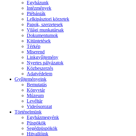
Egyházunk
Intézmények
Plébániák
Lelkipásztori körzetek
Papok, szerzetesek
Világi munkatársak
Dokumentumok
Kitüntetések
Térkép
Miserend
Linkgyűjtemény
Nyertes pályázatok
Közbeszerzés
Adatvédelem
Gyűjteményeink
Bemutatás
Könyvtár
Múzeum
Levéltár
Videósorozat
Történelmünk
Egyházmegyénk
Püspökök
Segédpüspökök
Hitvallóink