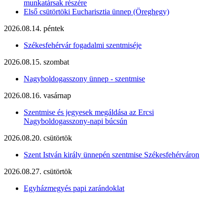
munkatársak részére
Első csütörtöki Eucharisztia ünnep (Öreghegy)
2026.08.14. péntek
Székesfehérvár fogadalmi szentmiséje
2026.08.15. szombat
Nagyboldogasszony ünnep - szentmise
2026.08.16. vasárnap
Szentmise és jegyesek megáldása az Ercsi
Nagyboldogasszony-napi búcsún
2026.08.20. csütörtök
Szent István király ünnepén szentmise Székesfehérváron
2026.08.27. csütörtök
Egyházmegyés papi zarándoklat