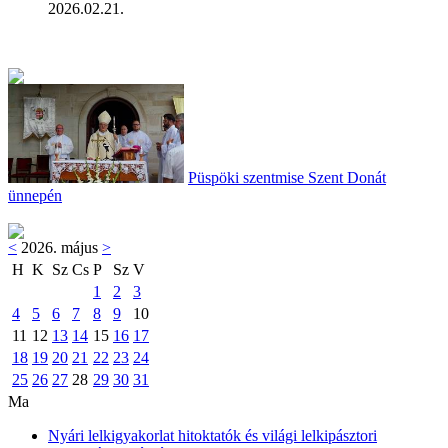
2026.02.21.
Püspöki szentmise Szent Donát
ünnepén
<
2026. május
>
H
K
Sz
Cs
P
Sz
V
1
2
3
4
5
6
7
8
9
10
11
12
13
14
15
16
17
18
19
20
21
22
23
24
25
26
27
28
29
30
31
Ma
Nyári lelkigyakorlat hitoktatók és világi lelkipásztori