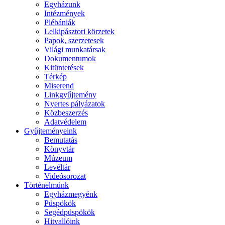
Egyházunk
Intézmények
Plébániák
Lelkipásztori körzetek
Papok, szerzetesek
Világi munkatársak
Dokumentumok
Kitüntetések
Térkép
Miserend
Linkgyűjtemény
Nyertes pályázatok
Közbeszerzés
Adatvédelem
Gyűjteményeink
Bemutatás
Könyvtár
Múzeum
Levéltár
Videósorozat
Történelmünk
Egyházmegyénk
Püspökök
Segédpüspökök
Hitvallóink