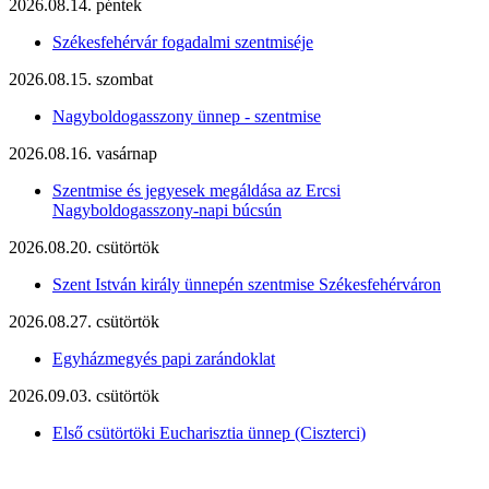
2026.08.14. péntek
Székesfehérvár fogadalmi szentmiséje
2026.08.15. szombat
Nagyboldogasszony ünnep - szentmise
2026.08.16. vasárnap
Szentmise és jegyesek megáldása az Ercsi
Nagyboldogasszony-napi búcsún
2026.08.20. csütörtök
Szent István király ünnepén szentmise Székesfehérváron
2026.08.27. csütörtök
Egyházmegyés papi zarándoklat
2026.09.03. csütörtök
Első csütörtöki Eucharisztia ünnep (Ciszterci)