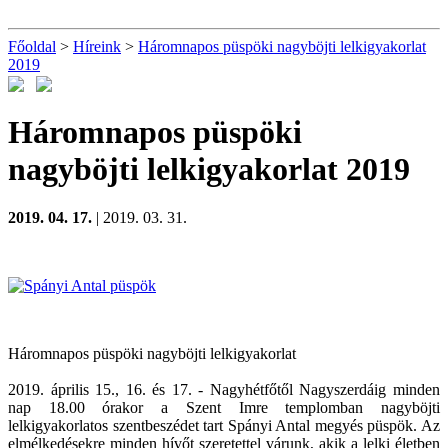
Főoldal
>
Híreink
>
Háromnapos püspöki nagyböjti lelkigyakorlat
2019
Háromnapos püspöki
nagyböjti lelkigyakorlat 2019
2019. 04. 17.
| 2019. 03. 31.
Háromnapos püspöki nagyböjti lelkigyakorlat
2019. április 15., 16. és 17. - Nagyhétfőtől Nagyszerdáig minden
nap 18.00 órakor a Szent Imre templomban nagyböjti
lelkigyakorlatos szentbeszédet tart Spányi Antal megyés püspök. Az
elmélkedésekre minden hívőt szeretettel várunk, akik a lelki életben