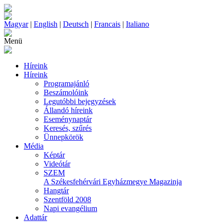
Magyar
|
English
|
Deutsch
|
Francais
|
Italiano
Menü
Híreink
Híreink
Programajánló
Beszámolóink
Legutóbbi bejegyzések
Állandó híreink
Eseménynaptár
Keresés, szűrés
Ünnepkörök
Média
Képtár
Videótár
SZEM
A Székesfehérvári Egyházmegye Magazinja
Hangtár
Szentföld 2008
Napi evangélium
Adattár