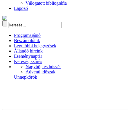
Válogatott bibliográfia
Lapozó
Programajánló
Beszámolóink
Legutóbbi bejegyzések
Állandó híreink
Eseménynaptár
Keresés, szűrés
Nagyböjt és húsvét
Adventi időszak
Ünnepkörök