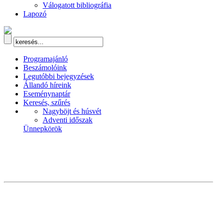
Válogatott bibliográfia
Lapozó
Programajánló
Beszámolóink
Legutóbbi bejegyzések
Állandó híreink
Eseménynaptár
Keresés, szűrés
Nagyböjt és húsvét
Adventi időszak
Ünnepkörök