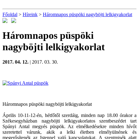
Főoldal
>
Híreink
>
Háromnapos püspöki nagyböjti lelkigyakorlat
Háromnapos püspöki
nagyböjti lelkigyakorlat
2017. 04. 12.
| 2017. 03. 30.
Háromnapos püspöki nagyböjti lelkigyakorlat
Április 10-11-12-én, hétfőtől szerdáig, minden nap 18.00 órakor a
Székesegyházban nagyböjti lelkigyakorlatos szentbeszédet tart
Spányi Antal megyés püspök. Az elmélkedésekre minden hívőt
szeretettel várunk, akik a lelki életben elmélyülnének és
megerősítenék az Istennel való kapcsolatukat. A szentmisék alatt