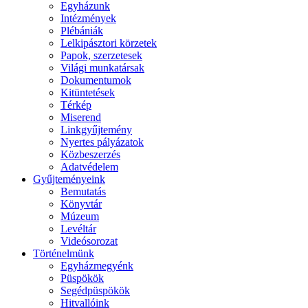
Egyházunk
Intézmények
Plébániák
Lelkipásztori körzetek
Papok, szerzetesek
Világi munkatársak
Dokumentumok
Kitüntetések
Térkép
Miserend
Linkgyűjtemény
Nyertes pályázatok
Közbeszerzés
Adatvédelem
Gyűjteményeink
Bemutatás
Könyvtár
Múzeum
Levéltár
Videósorozat
Történelmünk
Egyházmegyénk
Püspökök
Segédpüspökök
Hitvallóink