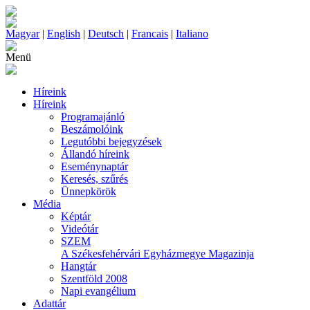
Magyar
|
English
|
Deutsch
|
Francais
|
Italiano
Menü
Híreink
Híreink
Programajánló
Beszámolóink
Legutóbbi bejegyzések
Állandó híreink
Eseménynaptár
Keresés, szűrés
Ünnepkörök
Média
Képtár
Videótár
SZEM
A Székesfehérvári Egyházmegye Magazinja
Hangtár
Szentföld 2008
Napi evangélium
Adattár