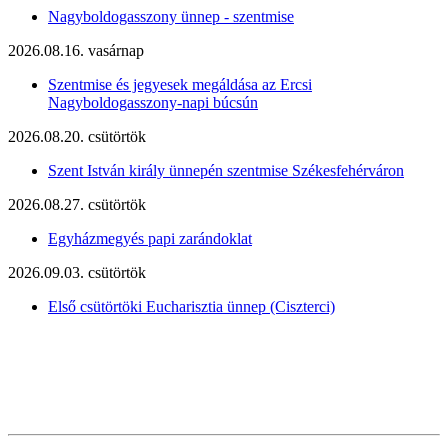
Nagyboldogasszony ünnep - szentmise
2026.08.16. vasárnap
Szentmise és jegyesek megáldása az Ercsi
Nagyboldogasszony-napi búcsún
2026.08.20. csütörtök
Szent István király ünnepén szentmise Székesfehérváron
2026.08.27. csütörtök
Egyházmegyés papi zarándoklat
2026.09.03. csütörtök
Első csütörtöki Eucharisztia ünnep (Ciszterci)