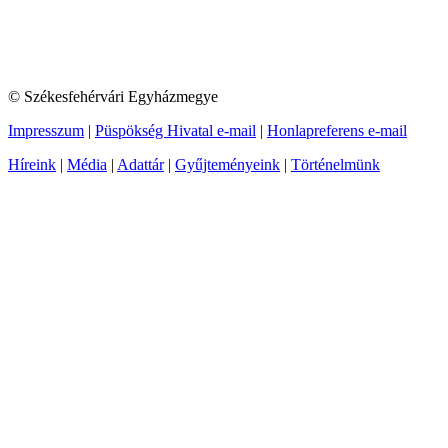
© Székesfehérvári Egyházmegye
Impresszum
|
Püspökség Hivatal e-mail
|
Honlapreferens e-mail
Híreink
|
Média
|
Adattár
|
Gyűjteményeink
|
Történelmünk