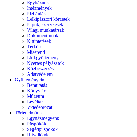
Egyházunk
Intézmények
Plébániák
Lelkipásztori körzetek
Papok, szerzetesek
Világi munkatársak
Dokumentumok
Kitüntetések
Térkép
Miserend
Linkgyűjtemény
Nyertes pályázatok
Közbeszerzés
Adatvédelem
Gyűjteményeink
Bemutatás
Könyvtár
Múzeum
Levéltár
Videósorozat
Történelmünk
Egyházmegyénk
Püspökök
Segédpüspökök
Hitvallóink