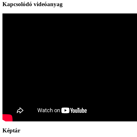
Kapcsolódó videóanyag
Képtár