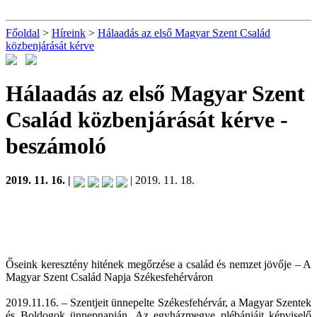
Főoldal
>
Híreink
>
Hálaadás az első Magyar Szent Család
közbenjárását kérve
Hálaadás az első Magyar Szent
Család közbenjárását kérve
-
beszámoló
2019. 11. 16. |
| 2019. 11. 18.
Őseink keresztény hitének megőrzése a család és nemzet jövője – A
Magyar Szent Család Napja Székesfehérváron
2019.11.16. – Szentjeit ünnepelte Székesfehérvár, a Magyar Szentek
és Boldogok ünnepnapján. Az egyházmegye plébániáit képviselő