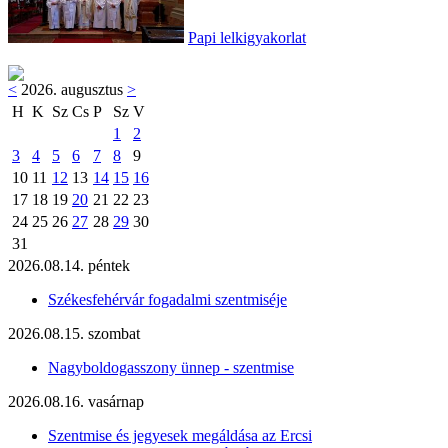
Papi lelkigyakorlat
<
2026. augusztus
>
H
K
Sz
Cs
P
Sz
V
1
2
3
4
5
6
7
8
9
10
11
12
13
14
15
16
17
18
19
20
21
22
23
24
25
26
27
28
29
30
31
2026.08.14. péntek
Székesfehérvár fogadalmi szentmiséje
2026.08.15. szombat
Nagyboldogasszony ünnep - szentmise
2026.08.16. vasárnap
Szentmise és jegyesek megáldása az Ercsi