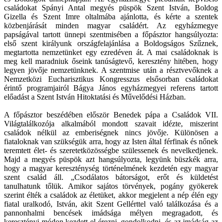
családokat Spányi Antal megyés püspök Szent István, Boldog
Gizella és Szent Imre oltalmába ajánlotta, és kérte a szentek
közbenjárását minden magyar családért. Az egyházmegye
papságával tartott ünnepi szentmisében a főpásztor hangsúlyozta:
első szent királyunk országfelajánlása a Boldogságos Szűznek,
megtartotta nemzetünket egy ezredéven át. A mai családoknak is
meg kell maradniuk őseink tanúságtevő, keresztény hitében, hogy
legyen jövője nemzetünknek. A szentmise után a résztvevőknek a
Nemzetközi Eucharisztikus Kongresszus elsősorban családokat
érintő programjairól Bágya János egyházmegyei referens tartott
előadást a Szent István Hitoktatási és Művelődési Házban.
A főpásztor beszédében először Benedek pápa a Családok VII.
Világtalálkozója alkalmából mondott szavait idézte, miszerint
családok nélkül az emberiségnek nincs jövője. Különösen a
fiataloknak van szükségük arra, hogy az Isten által férfinak és nőnek
teremtett élet- és szeretetközösségbe szülessenek és nevelkedjenek.
Majd a megyés püspök azt hangsúlyozta, legyünk büszkék arra,
hogy a magyar kereszténység történelmének kezdetén egy magyar
szent család áll. „Csodálatos bátorságot, erőt és küldetést
tanulhatunk tőlük. Amikor sajátos törvények, pogány gyökerek
szerint élték a családok az életüket, akkor megjelent a nép élén egy
fiatal uralkodó, István, akit Szent Gellérttel való találkozása és a
pannonhalmi bencések imádsága mélyen megragadott, és
keresztényi módon kezdett el érezni, gondolkodni, és az imádság az