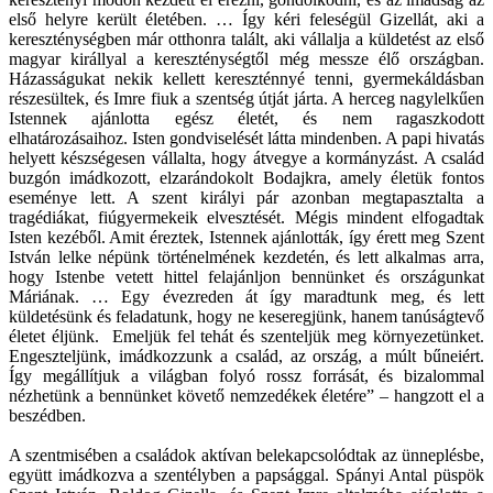
első helyre került életében. … Így kéri feleségül Gizellát, aki a
kereszténységben már otthonra talált, aki vállalja a küldetést az első
magyar királlyal a kereszténységtől még messze élő országban.
Házasságukat nekik kellett kereszténnyé tenni, gyermekáldásban
részesültek, és Imre fiuk a szentség útját járta. A herceg nagylelkűen
Istennek ajánlotta egész életét, és nem ragaszkodott
elhatározásaihoz. Isten gondviselését látta mindenben. A papi hivatás
helyett készségesen vállalta, hogy átvegye a kormányzást. A család
buzgón imádkozott, elzarándokolt Bodajkra, amely életük fontos
eseménye lett. A szent királyi pár azonban megtapasztalta a
tragédiákat, fiúgyermekeik elvesztését. Mégis mindent elfogadtak
Isten kezéből. Amit éreztek, Istennek ajánlották, így érett meg Szent
István lelke népünk történelmének kezdetén, és lett alkalmas arra,
hogy Istenbe vetett hittel felajánljon bennünket és országunkat
Máriának. … Egy évezreden át így maradtunk meg, és lett
küldetésünk és feladatunk, hogy ne keseregjünk, hanem tanúságtevő
életet éljünk. Emeljük fel tehát és szenteljük meg környezetünket.
Engeszteljünk, imádkozzunk a család, az ország, a múlt bűneiért.
Így megállítjuk a világban folyó rossz forrását, és bizalommal
nézhetünk a bennünket követő nemzedékek életére” – hangzott el a
beszédben.
A szentmisében a családok aktívan belekapcsolódtak az ünneplésbe,
együtt imádkozva a szentélyben a papsággal. Spányi Antal püspök