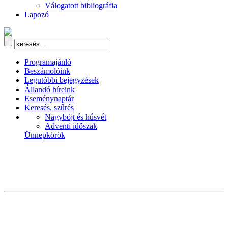
Válogatott bibliográfia
Lapozó
Programajánló
Beszámolóink
Legutóbbi bejegyzések
Állandó híreink
Eseménynaptár
Keresés, szűrés
Nagyböjt és húsvét
Adventi időszak
Ünnepkörök