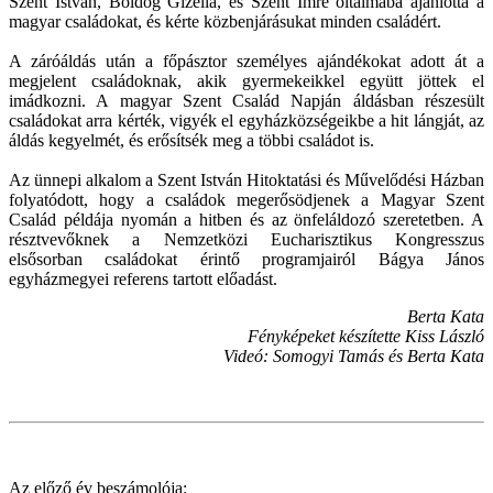
Szent István, Boldog Gizella, és Szent Imre oltalmába ajánlotta a
magyar családokat, és kérte közbenjárásukat minden családért.
A záróáldás után a főpásztor személyes ajándékokat adott át a
megjelent családoknak, akik gyermekeikkel együtt jöttek el
imádkozni. A magyar Szent Család Napján áldásban részesült
családokat arra kérték, vigyék el egyházközségeikbe a hit lángját, az
áldás kegyelmét, és erősítsék meg a többi családot is.
Az ünnepi alkalom a Szent István Hitoktatási és Művelődési Házban
folyatódott, hogy a családok megerősödjenek a Magyar Szent
Család példája nyomán a hitben és az önfeláldozó szeretetben. A
résztvevőknek a Nemzetközi Eucharisztikus Kongresszus
elsősorban családokat érintő programjairól Bágya János
egyházmegyei referens tartott előadást.
Berta Kata
Fényképeket készítette Kiss László
Videó: Somogyi Tamás és Berta Kata
Az előző év beszámolója: