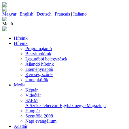
Magyar
|
English
|
Deutsch
|
Francais
|
Italiano
Menü
Híreink
Híreink
Programajánló
Beszámolóink
Legutóbbi bejegyzések
Állandó híreink
Eseménynaptár
Keresés, szűrés
Ünnepkörök
Média
Képtár
Videótár
SZEM
A Székesfehérvári Egyházmegye Magazinja
Hangtár
Szentföld 2008
Napi evangélium
Adattár