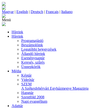
Magyar
|
English
|
Deutsch
|
Francais
|
Italiano
Menü
Híreink
Híreink
Programajánló
Beszámolóink
Legutóbbi bejegyzések
Állandó híreink
Eseménynaptár
Keresés, szűrés
Ünnepkörök
Média
Képtár
Videótár
SZEM
A Székesfehérvári Egyházmegye Magazinja
Hangtár
Szentföld 2008
Napi evangélium
Adattár