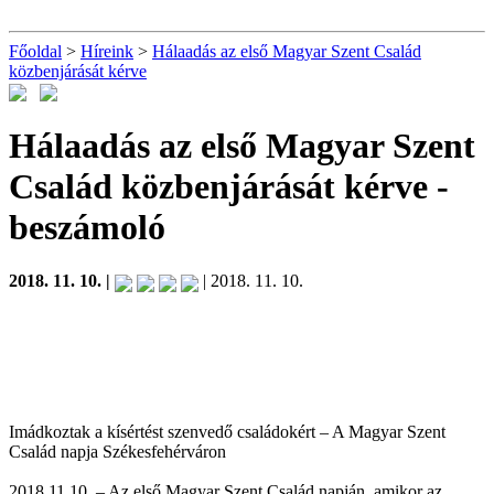
Főoldal
>
Híreink
>
Hálaadás az első Magyar Szent Család
közbenjárását kérve
Hálaadás az első Magyar Szent
Család közbenjárását kérve
-
beszámoló
2018. 11. 10. |
| 2018. 11. 10.
Imádkoztak a kísértést szenvedő családokért – A Magyar Szent
Család napja Székesfehérváron
2018.11.10. – Az első Magyar Szent Család napján, amikor az