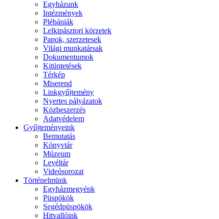
Egyházunk
Intézmények
Plébániák
Lelkipásztori körzetek
Papok, szerzetesek
Világi munkatársak
Dokumentumok
Kitüntetések
Térkép
Miserend
Linkgyűjtemény
Nyertes pályázatok
Közbeszerzés
Adatvédelem
Gyűjteményeink
Bemutatás
Könyvtár
Múzeum
Levéltár
Videósorozat
Történelmünk
Egyházmegyénk
Püspökök
Segédpüspökök
Hitvallóink