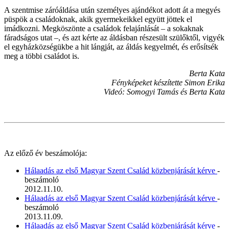
A szentmise záróáldása után személyes ajándékot adott át a megyés
püspök a családoknak, akik gyermekeikkel együtt jöttek el
imádkozni. Megköszönte a családok felajánlását – a sokaknak
fáradságos utat –, és azt kérte az áldásban részesült szülőktől, vigyék
el egyházközségükbe a hit lángját, az áldás kegyelmét, és erősítsék
meg a többi családot is.
Berta Kata
Fényképeket készítette Simon Erika
Videó: Somogyi Tamás és Berta Kata
Az előző év beszámolója:
Hálaadás az első Magyar Szent Család közbenjárását kérve
-
beszámoló
2012.11.10.
Hálaadás az első Magyar Szent Család közbenjárását kérve
-
beszámoló
2013.11.09.
Hálaadás az első Magyar Szent Család közbenjárását kérve
-