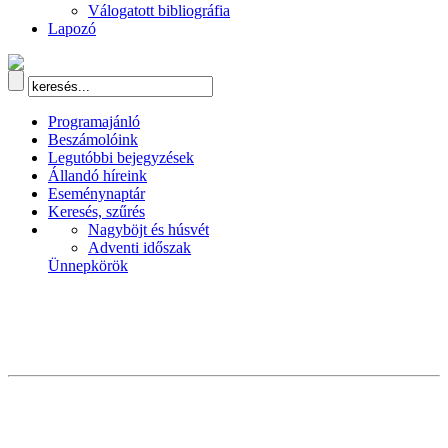
Válogatott bibliográfia
Lapozó
Programajánló
Beszámolóink
Legutóbbi bejegyzések
Állandó híreink
Eseménynaptár
Keresés, szűrés
Nagyböjt és húsvét
Adventi időszak
Ünnepkörök