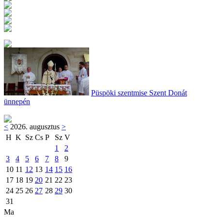
Püspöki szentmise Szent Donát
ünnepén
<
2026. augusztus
>
H
K
Sz
Cs
P
Sz
V
1
2
3
4
5
6
7
8
9
10
11
12
13
14
15
16
17
18
19
20
21
22
23
24
25
26
27
28
29
30
31
Ma