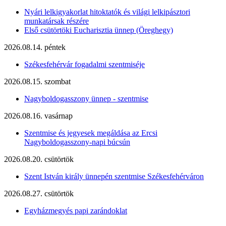
Nyári lelkigyakorlat hitoktatók és világi lelkipásztori
munkatársak részére
Első csütörtöki Eucharisztia ünnep (Öreghegy)
2026.08.14. péntek
Székesfehérvár fogadalmi szentmiséje
2026.08.15. szombat
Nagyboldogasszony ünnep - szentmise
2026.08.16. vasárnap
Szentmise és jegyesek megáldása az Ercsi
Nagyboldogasszony-napi búcsún
2026.08.20. csütörtök
Szent István király ünnepén szentmise Székesfehérváron
2026.08.27. csütörtök
Egyházmegyés papi zarándoklat