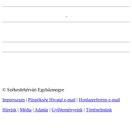
© Székesfehérvári Egyházmegye
Impresszum
|
Püspökség Hivatal e-mail
|
Honlapreferens e-mail
Híreink
|
Média
|
Adattár
|
Gyűjteményeink
|
Történelmünk