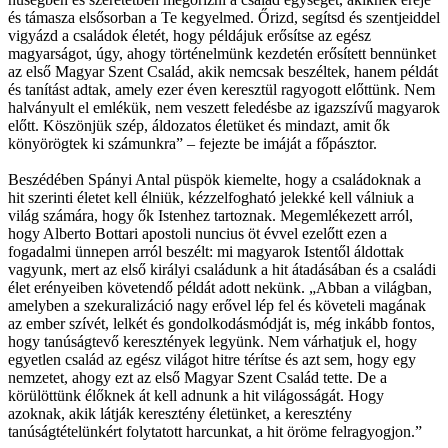
és támasza elsősorban a Te kegyelmed. Őrizd, segítsd és szentjeiddel
vigyázd a családok életét, hogy példájuk erősítse az egész
magyarságot, úgy, ahogy történelmünk kezdetén erősített bennünket
az első Magyar Szent Család, akik nemcsak beszéltek, hanem példát
és tanítást adtak, amely ezer éven keresztül ragyogott előttünk. Nem
halványult el emlékük, nem veszett feledésbe az igazszívű magyarok
előtt. Köszönjük szép, áldozatos életüket és mindazt, amit ők
könyörögtek ki számunkra” – fejezte be imáját a főpásztor.
Beszédében Spányi Antal püspök kiemelte, hogy a családoknak a
hit szerinti életet kell élniük, kézzelfogható jelekké kell válniuk a
világ számára, hogy ők Istenhez tartoznak. Megemlékezett arról,
hogy Alberto Bottari apostoli nuncius öt évvel ezelőtt ezen a
fogadalmi ünnepen arról beszélt: mi magyarok Istentől áldottak
vagyunk, mert az első királyi családunk a hit átadásában és a családi
élet erényeiben követendő példát adott nekünk. „Abban a világban,
amelyben a szekuralizáció nagy erővel lép fel és követeli magának
az ember szívét, lelkét és gondolkodásmódját is, még inkább fontos,
hogy tanúságtevő keresztények legyünk. Nem várhatjuk el, hogy
egyetlen család az egész világot hitre térítse és azt sem, hogy egy
nemzetet, ahogy ezt az első Magyar Szent Család tette. De a
körülöttünk élőknek át kell adnunk a hit világosságát. Hogy
azoknak, akik látják keresztény életünket, a keresztény
tanúságtételünkért folytatott harcunkat, a hit öröme felragyogjon.”