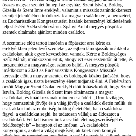
összes magyar szentet ünnepli az egyház, Szent István, Boldog
Gizella és Szent Imre ereklyéi, valamint a missziós zarándokkereszt
szentjei jelenlétében imádkoztak a magyar családokért, a nemzetért,
az Eucharisztikus Kongresszusért, hazánk keresztényi küldetésének
teljesítéséért Székesfehérváron. Spányi Antal megyés püspök a
szentek oltalmába ajánlott minden családot.
A szentmise előtt tartott imaórán a főpásztor arra kérte az
ereklyéikben jelen levő szenteket, az égben támogassák imáikkal a
családokat, akik egyre kevesebben vannak. Kérte a Boldogságos
Szűz Máriát, imádkozzon értük, ahogy ezt ezer esztendőn át tette, és
megmentette a magyarságot számos bajtól. A megyés püspök
imádkozott a 2020-as Eucharisztikus Kongresszus Missziós
keresztje előtt a magyar szentek és boldogok közbenjárásáért, hogy
a családok igaz, tiszta keresztény életet tudjanak élni. A Fehérváron
őrzött Magyar Szent Család ereklyéi előtt fohászkodott, hogy Szent
István, Boldog Gizella és Szent Imre oltalmazza a magyar
családokat, és imádkozzanak minden családért. „Urunk világos,
hogy nemzetünk jövője és a világ jövője a családok életén múlik, és
csak akkor tud az emberiség boldog életet élni, ha a családokra
figyel, a családokat segíti, ha tudatosan vállalja az áldozatot a
családokért. Fel kell ismernünk a családi élet nagyszerűségét és
felelősségét is” – hangzott el az imában. „A családokért
könyörgünk, akiket a világ megkísért, akiknek nem könnyű
hűségben és szeretetben megőrizni a család egységét, akiknek ereje