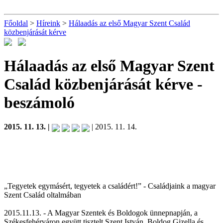
Főoldal
>
Híreink
>
Hálaadás az első Magyar Szent Család
közbenjárását kérve
Hálaadás az első Magyar Szent
Család közbenjárását kérve
-
beszámoló
2015. 11. 13. |
| 2015. 11. 14.
„Tegyetek egymásért, tegyetek a családért!” - Családjaink a magyar
Szent Család oltalmában
2015.11.13. - A Magyar Szentek és Boldogok ünnepnapján, a
Székesfehérváron együtt tisztelt Szent István, Boldog Gizella és