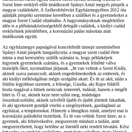
Szent Imre ereklyéi előtt imádkozott Spányi Antal megyés püspök a
magyar családokért. A Székesfehérvári Egyházmegyében 2012 óta
ajánlják püspöki szentmise keretében a szülőket és a gyermekeket a
magyar Szent Család oltalmába. A hagyományoknak megfelelően
idén is a plébániaközösségekből delegált családok, a királyi család
ereklyéinek jelenlétében, a koronázási palást másolata alatt
imádkoztak együtt.
Az egyházmegye papságával koncelebrált ünnepi szentmisében
Spányi Antal püspök hangsúlyozta; a magyar szent család élete
minta a mai keresztény szülők számára is, hogy példaképek
legyenek gyermekeik számára, és a gyermekek felnőtté válva
tiszteljék őket, nyomukban járjanak. „Itt van velünk a Szent Király,
akinek szava parancsolt, akinek engedelmeskedtek az emberek, és
aki királyi méltóságában mégis szolgálni akart. És itt az akit, talán a
földön legjobban szeretett, a felesége, Gizella, aki Bajor földről
hozta magával a hitnek nemcsak ismeretét, tudását, hanem a megélt
hitet is. Ő az, akinek keze nem szűnt meg, imádságra
összekulcsolódni, akinek szívéből újabb és újabb jótettek fakadtak,
és aki igyekezett gondját viselni a szegényeknek, gazdagítani az
egyházat, a templomokat. Hímezte a liturgikus ruhát, amelyet mai is
koronázási palástként tisztelünk. És itt van velünk Szent Imre, az a
gyermek, aki felnövekedve, megszerezte mindazt a tudást, amit
megszerezhetett, hogy betöltse az Istentől neki rendelt hivatást. Kész
lett volna az egyházi szolgálatra, mert tiszta szívében, tiszta lánggal