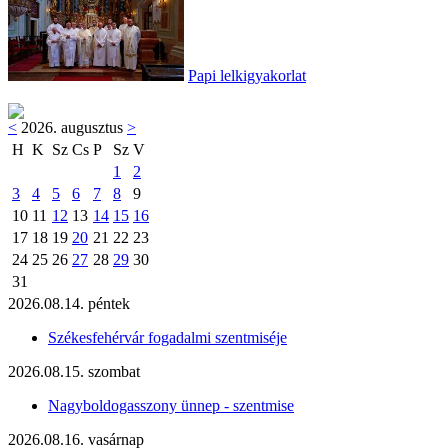
Papi lelkigyakorlat
<
2026. augusztus
>
H
K
Sz
Cs
P
Sz
V
1
2
3
4
5
6
7
8
9
10
11
12
13
14
15
16
17
18
19
20
21
22
23
24
25
26
27
28
29
30
31
2026.08.14. péntek
Székesfehérvár fogadalmi szentmiséje
2026.08.15. szombat
Nagyboldogasszony ünnep - szentmise
2026.08.16. vasárnap