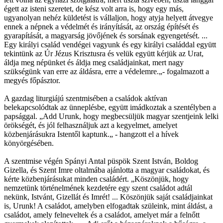
égett az isteni szeretet, de kész volt arra is, hogy egy más,
ugyanolyan nehéz küldetést is vállaljon, hogy atyja helyett átvegye
ennek a népnek a védelmét és irányítását, az ország építését és
gyarapítását, a magyarság jövőjének és sorsának egyengetését. ...
Egy királyi család vendégei vagyunk és egy királyi családdal együtt
tekintünk az Úr Jézus Krisztusra és velük együtt kérjük az Urat,
áldja meg népünket és áldja meg családjainkat, mert nagy
szükségünk van erre az áldásra, erre a védelemre.„- fogalmazott a
megyés főpásztor.
A gazdag liturgiájú szentmisében a családok aktívan
belekapcsolódtak az ünneplésbe, együtt imádkoztak a szentélyben a
papsággal. „Add Urunk, hogy megbecsüljük magyar szentjeink lelki
örökségét, és jól felhasználjuk azt a kegyelmet, amelyet
közbenjárásukra Istentől kaptunk.„ - hangzott el a hívek
könyörgésében.
A szentmise végén Spányi Antal püspök Szent István, Boldog
Gizella, és Szent Imre oltalmába ajánlotta a magyar családokat, és
kérte közbenjárásukat minden családért. „Köszönjük, hogy
nemzetünk történelmének kezdetére egy szent családot adtál
nekünk, Istvánt, Gizellát és Imrét! ... Köszönjük saját családjainkat
is, Urunk! A családot, amelyben elfogadtak szüleink, mint áldást, a
családot, amely felneveltek és a családot, amelyet már a felnőtt