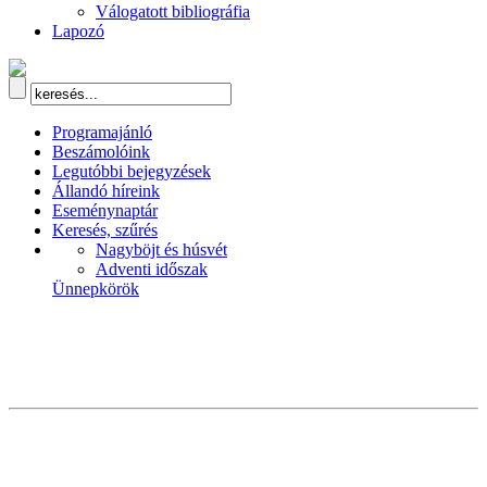
Válogatott bibliográfia
Lapozó
Programajánló
Beszámolóink
Legutóbbi bejegyzések
Állandó híreink
Eseménynaptár
Keresés, szűrés
Nagyböjt és húsvét
Adventi időszak
Ünnepkörök