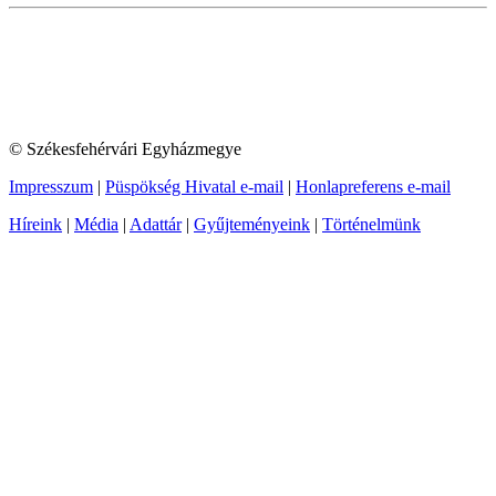
© Székesfehérvári Egyházmegye
Impresszum
|
Püspökség Hivatal e-mail
|
Honlapreferens e-mail
Híreink
|
Média
|
Adattár
|
Gyűjteményeink
|
Történelmünk