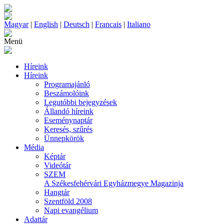
Magyar
|
English
|
Deutsch
|
Francais
|
Italiano
Menü
Híreink
Híreink
Programajánló
Beszámolóink
Legutóbbi bejegyzések
Állandó híreink
Eseménynaptár
Keresés, szűrés
Ünnepkörök
Média
Képtár
Videótár
SZEM
A Székesfehérvári Egyházmegye Magazinja
Hangtár
Szentföld 2008
Napi evangélium
Adattár