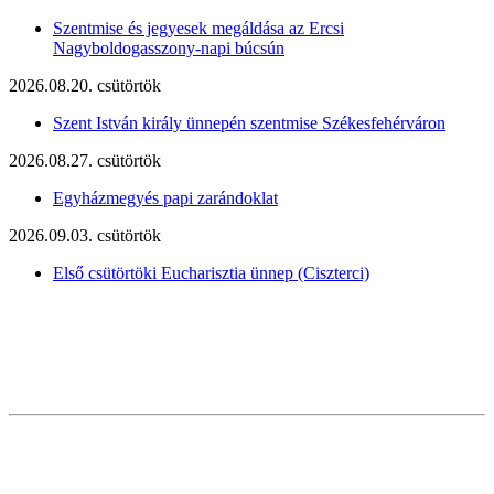
Szentmise és jegyesek megáldása az Ercsi
Nagyboldogasszony-napi búcsún
2026.08.20. csütörtök
Szent István király ünnepén szentmise Székesfehérváron
2026.08.27. csütörtök
Egyházmegyés papi zarándoklat
2026.09.03. csütörtök
Első csütörtöki Eucharisztia ünnep (Ciszterci)