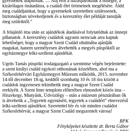
gyermekek alapítottak. .... Adj erőt a házaspároknak a hűségre, a
kizárólagos önátadásra, a családi élet örömeinek megélésére. Áldd
meg családjainkat, hogy a gyermekek szeretetben szülessenek,
biztonságban növekedjenek és a keresztény élet példáját tanulják
meg szüleiktől.”
A felajánló ima után az ajándékok átadásával folytatódtak az ünnepi
pillanatok. A keresztény családok ugyanis nemcsak arra kaptak
lehetőséget, hogy a magyar Szent Család oltalmába ajánlják
magukat, hanem személyesen átvehették a megyés püspöktől az
egyházmegye lelki-szellemi ajándékát.
Ugrits Tamás püspöki irodaigazgató a szentmise végén bejelentette:
a szent királyi család egykori otthonának közelében, ahol ma a
Székesfehérvári Egyházmegyei Múzeum működik, 2015. november
14-től december 18-ig, keddtől szombatig 10 és 18 óra között a
családok ingyenesen tekinthetik meg a magyar Szent Család
ereklyéit. A Szent Imre templom előterében elmondott közös ima –
Hiszekegy, Miatyánk, Üdvözlégy – után a múzeum pénztárában ők
is átvehetik a „Tegyetek egymásért, tegyetek a családért” elnevezésű
lelki-szellemi ajándékot. Szeretettel hív és vár minden családot
Székesfehérvár, a magyar Szent Család megszentelt városa!
BPK
Fényképeket készítette dr. Berta Gábor