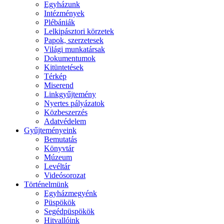
Egyházunk
Intézmények
Plébániák
Lelkipásztori körzetek
Papok, szerzetesek
Világi munkatársak
Dokumentumok
Kitüntetések
Térkép
Miserend
Linkgyűjtemény
Nyertes pályázatok
Közbeszerzés
Adatvédelem
Gyűjteményeink
Bemutatás
Könyvtár
Múzeum
Levéltár
Videósorozat
Történelmünk
Egyházmegyénk
Püspökök
Segédpüspökök
Hitvallóink