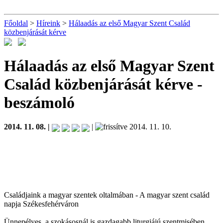
Főoldal
>
Híreink
>
Hálaadás az első Magyar Szent Család
közbenjárását kérve
Hálaadás az első Magyar Szent
Család közbenjárását kérve
-
beszámoló
2014. 11. 08. |
|
2014. 11. 10.
Családjaink a magyar szentek oltalmában - A magyar szent család
napja Székesfehérváron
Ünnepélyes, a szokásosnál is gazdagabb liturgiájú szentmisében