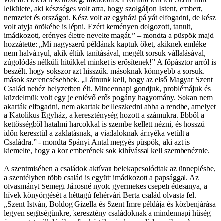
lelkülete, aki készséges volt arra, hogy szolgáljon Istent, embert,
nemzetet és országot. Kész volt az egyházi pályát elfogadni, de kész
volt atyja örökébe is lépni. Ezért keményen dolgozott, tanult,
imádkozott, erényes életre nevelte magát.” – mondta a püspök majd
hozzátette: „Mi nagyszerű példának kaptuk őket, akiknek emléke
nem halványul, akik éltük tanításával, megélt sorsuk vállalásával,
zúgolódás nélküli hitükkel minket is erősítenek!” A főpásztor arról is
beszélt, hogy sokszor azt hisszük, másoknak könnyebb a sorsuk,
mások szerencsésebbek. „Látnunk kell, hogy az első Magyar Szent
Család nehéz helyzetben élt. Mindennapi gondjuk, problémájuk és
küzdelmük volt egy jelenlévő erős pogány hagyomány. Sokan nem
akarták elfogadni, nem akartak beilleszkedni abba a rendbe, amelyet
a Katolikus Egyház, a kereszténység hozott a számukra. Ebből a
kettősségből hatalmi harcokkal is szembe kellett nézni, és hosszú
időn keresztül a zaklatásnak, a viadaloknak árnyéka vetült a
Családra.” - mondta Spányi Antal megyés püspök, aki azt is
kiemelte, hogy a kor emberének sok kihívással kell szembenéznie.
A szentmisében a családok aktívan belekapcsolódtak az ünneplésbe,
a szentélyben több család is együtt imádkozott a papsággal. Az
olvasmányt Semegi Jánosné nyolc gyermekes csepeli édesanya, a
hívek könyörgését a héttagú fehérvári Berta család olvasta fel.
„Szent István, Boldog Gizella és Szent Imre példája és közbenjárása
legyen segítségünkre, keresztény családoknak a mindennapi hűség