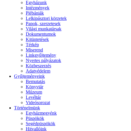
Egyházunk
Intézmények
Plébániák
Lelkipásztori körzetek
Papok, szerzetesek
Világi munkatársak
Dokumentumok
Kitüntetések
Térkép
Miserend
Linkgyűjtemény
Nyertes pályázatok
Közbeszerzés
Adatvédelem
Gyűjteményeink
Bemutatás
Könyvtár
Múzeum
Levéltár
Videósorozat
Történelmünk
Egyházmegyénk
Püspökök
Segédpüspökök
Hitvallóink