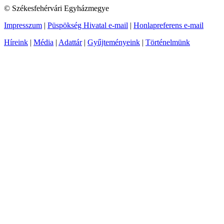
© Székesfehérvári Egyházmegye
Impresszum
|
Püspökség Hivatal e-mail
|
Honlapreferens e-mail
Híreink
|
Média
|
Adattár
|
Gyűjteményeink
|
Történelmünk