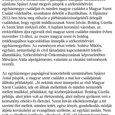
ajánlotta Spányi Antal megyés püspök a székesfehérvári
egyházmegye családjait és minden magyar családot a Magyar Szent
Család védelmébe, szombaton délelőtt a Bazilikában. A főpásztor
2012-ben hívta meg először a plébániaközösségekből delegált
családokat, hogy együtt imádkozzanak Szent István, Boldog Gizella
és Szent Imre ereklyéi előtt. A hajdani koronázó városban, az
ereklyéikben újra egyesült első magyar szent családot minden évben
november 13-ához, az összes magyar szent és boldog
emléknapjához kapcsolódóan ünneplik a székesfehérvári
egyházmegyében. Az eseményen részt vettek: Soltész Miklós,
egyházi, nemzetiségi és civil társadalmi kapcsolatokért felelős
államtitkára, Székesfehérvár Önkormányzatának képviseletében
Mészáros Attila alpolgármester, valamint az oktatási intézmények
vezetői.
Az egyházmegye papságával koncelebrált szentmisében Spányi
Antal püspök, a magyar szent családot a mai kor családjainak
állította példaképül: „Jó nekünk most ünnepelni az első Magyar
Szent Családot, kik ott állnak mellettünk és minden nemzedék
mellett imáikkal, példáikkal, égi közbenjárásukkal. Boldog Gizella
példája, ahol jelen volt az életszentség, ahol mélyen gyökeret vert a
keresztény erkölcs és életvitel. Szent István elkötelezettsége a hit
szerinti élet mellett, minden tettét, egész lényét, gondolkodás módját
átjárta kovászként az evangélium szelleme, az egyházi tanítás. Nem
volt az életében kettősség, alkudozás. Erőt adó lehetett Szent Imre