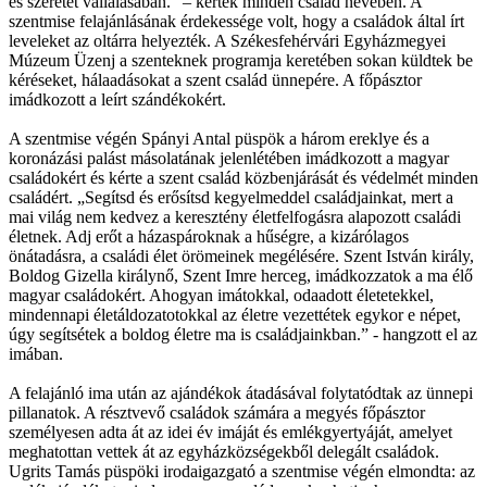
és szeretet vállalásában.” – kérték minden család nevében. A
szentmise felajánlásának érdekessége volt, hogy a családok által írt
leveleket az oltárra helyezték. A Székesfehérvári Egyházmegyei
Múzeum Üzenj a szenteknek programja keretében sokan küldtek be
kéréseket, hálaadásokat a szent család ünnepére. A főpásztor
imádkozott a leírt szándékokért.
A szentmise végén Spányi Antal püspök a három ereklye és a
koronázási palást másolatának jelenlétében imádkozott a magyar
családokért és kérte a szent család közbenjárását és védelmét minden
családért. „Segítsd és erősítsd kegyelmeddel családjainkat, mert a
mai világ nem kedvez a keresztény életfelfogásra alapozott családi
életnek. Adj erőt a házaspároknak a hűségre, a kizárólagos
önátadásra, a családi élet örömeinek megélésére. Szent István király,
Boldog Gizella királynő, Szent Imre herceg, imádkozzatok a ma élő
magyar családokért. Ahogyan imátokkal, odaadott életetekkel,
mindennapi életáldozatotokkal az életre vezettétek egykor e népet,
úgy segítsétek a boldog életre ma is családjainkban.” - hangzott el az
imában.
A felajánló ima után az ajándékok átadásával folytatódtak az ünnepi
pillanatok. A résztvevő családok számára a megyés főpásztor
személyesen adta át az idei év imáját és emlékgyertyáját, amelyet
meghatottan vettek át az egyházközségekből delegált családok.
Ugrits Tamás püspöki irodaigazgató a szentmise végén elmondta: az