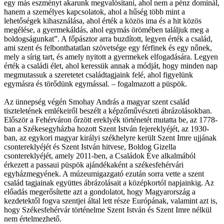
egy más eszményt akarunk megvalósítani, ahol nem a pénz dominál,
hanem a személyes kapcsolatok, ahol a hűség több mint a
lehetőségek kihasználása, ahol érték a közös ima és a hit közös
megélése, a gyermekáldás, ahol egymás örömében találjuk meg a
boldogságunkat”. A főpásztor arra buzdított, legyen érték a család,
ami szent és felbonthatatlan szövetsége egy férfinek és egy nőnek,
mely a sírig tart, és amely nyitott a gyermekek elfogadására. Legyen
érték a családi élet, ahol keressük annak a módját, hogy minden nap
megmutassuk a szeretetet családtagjaink felé, ahol figyelünk
egymásra és törődünk egymással. – fogalmazott a püspök.
Az ünnepség végén Smohay András a magyar szent család
tiszteletének emlékeiről beszélt a képzőművészeti ábrázolásokban.
Először a Fehérváron őrzött ereklyék történetét mutatta be, az 1778-
ban a Székesegyházba hozott Szent István fejereklyéjét, az 1930-
ban, az egykori magyar királyi székhelyre került Szent Imre ujjának
csontereklyéjét és Szent István hitvese, Boldog Gizella
csontereklyéjét, amely 2011-ben, a Családok Éve alkalmából
érkezett a passaui püspök ajándékaként a székesfehérvári
egyházmegyének. A múzeumigazgató ezután sorra vette a szent
család tagjainak együttes ábrázolásait a középkortól napjainkig. Az
előadás megerősítette azt a gondolatot, hogy Magyarország a
kezdetektől fogva szentjei által lett része Európának, valamint azt is,
hogy Székesfehérvár történelme Szent István és Szent Imre nélkül
nem értelmezhető.