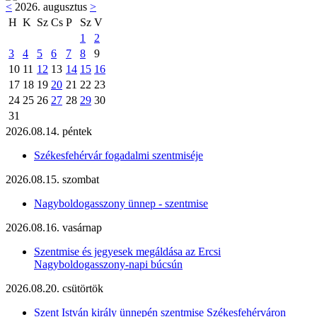
<
2026. augusztus
>
H
K
Sz
Cs
P
Sz
V
1
2
3
4
5
6
7
8
9
10
11
12
13
14
15
16
17
18
19
20
21
22
23
24
25
26
27
28
29
30
31
2026.08.14. péntek
Székesfehérvár fogadalmi szentmiséje
2026.08.15. szombat
Nagyboldogasszony ünnep - szentmise
2026.08.16. vasárnap
Szentmise és jegyesek megáldása az Ercsi
Nagyboldogasszony-napi búcsún
2026.08.20. csütörtök
Szent István király ünnepén szentmise Székesfehérváron