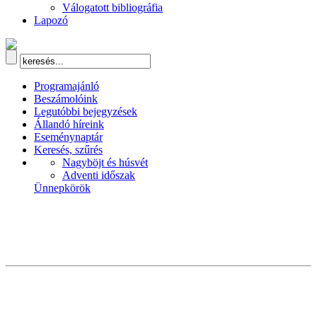
Válogatott bibliográfia
Lapozó
Programajánló
Beszámolóink
Legutóbbi bejegyzések
Állandó híreink
Eseménynaptár
Keresés, szűrés
Nagyböjt és húsvét
Adventi időszak
Ünnepkörök