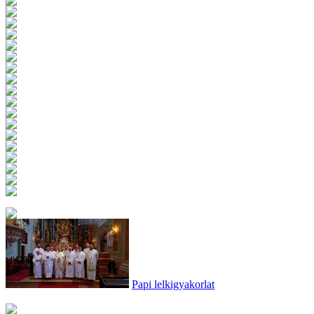
Papi lelkigyakorlat