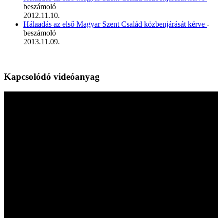
beszámoló
2012.11.10.
Hálaadás az első Magyar Szent Család közbenjárását kérve
-
beszámoló
2013.11.09.
Kapcsolódó videóanyag