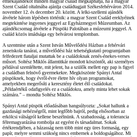
emlékajándékot minden magyar család megkaphatja, ha a magyar
Szent Család oltalmába ajánlja családtagjait Székesfehérváron 2014.
november 12. és december 20. között. A lelki-szellemi ajándék
átvétele három lépésben történik: a magyar Szent Család ereklyéinek
megtekintése ingyenes jeggyel az Egyházmegyei Múzeumban. Az
ajándékcsomag átvétele a Püspöki Palotában a múzeumi jeggyel. A
család közös imádsága egy belvárosi templomban.
A szentmise után a Szent István Művelődési Házban a fehérvári
zeneiskola tanárai, a művelődési ház tehetségkutató programjaiban
felfedezett fiataljai mutattak be a családoknak zenés-énekes-verses
műsort. Soltész Miklós államtitkár mondott köszöntőt, aki személyes
példával szemléltette, mit jelent, ha a szülők mellett egy pap is figyel
a családban felnövő gyermekekre. Megköszönte Spányi Antal
püspöknek, hogy évről-évre életre hív olyan programokat,
amelyekben megerősíti a keresztény életet élő családokat.
„Példaértékű odafigyelés ez a családokra, amely minta lehet sokak
számára.” – mondta Soltész Miklós.
Spányi Antal püspök előadásában hangsúlyozta: „Sokat hallunk a
gazdasági nehézségről, mint legfőbb bajról, pedig elsősorban az
erkölcsi válságról kellene beszélnünk. A szabadosság, a tolerancia
félremagyarázása rombolja az egyént és társadalmat. Sokak
értékrendjében, a házasság nem több mint egy üres formaság, egy
papír, melyre semmi szükség nincs embernek a boldogságához. Mi