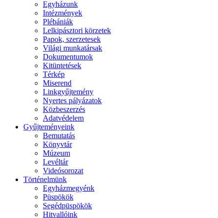
Egyházunk
Intézmények
Plébániák
Lelkipásztori körzetek
Papok, szerzetesek
Világi munkatársak
Dokumentumok
Kitüntetések
Térkép
Miserend
Linkgyűjtemény
Nyertes pályázatok
Közbeszerzés
Adatvédelem
Gyűjteményeink
Bemutatás
Könyvtár
Múzeum
Levéltár
Videósorozat
Történelmünk
Egyházmegyénk
Püspökök
Segédpüspökök
Hitvallóink