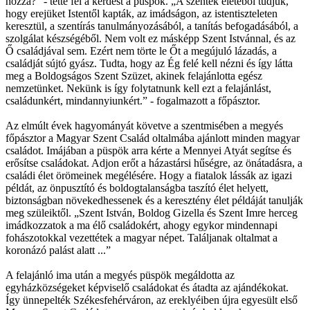
hozzá?” - tette fel a kérdést a püspök. „A szentek életéből tudjuk,
hogy erejüket Istentől kapták, az imádságon, az istentiszteleten
keresztül, a szentírás tanulmányozásából, a tanítás befogadásából, a
szolgálat készségéből. Nem volt ez másképp Szent Istvánnal, és az
Ő családjával sem. Ezért nem törte le Őt a megújuló lázadás, a
családját sújtó gyász. Tudta, hogy az Ég felé kell nézni és így látta
meg a Boldogságos Szent Szüzet, akinek felajánlotta egész
nemzetünket. Nekünk is így folytatnunk kell ezt a felajánlást,
családunkért, mindannyiunkért.” - fogalmazott a főpásztor.
Az elmúlt évek hagyományát követve a szentmisében a megyés
főpásztor a Magyar Szent Család oltalmába ajánlott minden magyar
családot. Imájában a püspök arra kérte a Mennyei Atyát segítse és
erősítse családokat. Adjon erőt a házastársi hűségre, az önátadásra, a
családi élet örömeinek megélésére. Hogy a fiatalok lássák az igazi
példát, az önpusztító és boldogtalanságba taszító élet helyett,
biztonságban növekedhessenek és a keresztény élet példáját tanulják
meg szüleiktől. „Szent István, Boldog Gizella és Szent Imre herceg
imádkozzatok a ma élő családokért, ahogy egykor mindennapi
fohászotokkal vezettétek a magyar népet. Találjanak oltalmat a
koronázó palást alatt ...”
A felajánló ima után a megyés püspök megáldotta az
egyházközségeket képviselő családokat és átadta az ajándékokat.
Így ünnepelték Székesfehérváron, az ereklyéiben újra egyesült első