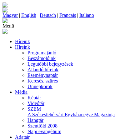
Magyar
|
English
|
Deutsch
|
Francais
|
Italiano
Menü
Híreink
Híreink
Programajánló
Beszámolóink
Legutóbbi bejegyzések
Állandó híreink
Eseménynaptár
Keresés, szűrés
Ünnepkörök
Média
Képtár
Videótár
SZEM
A Székesfehérvári Egyházmegye Magazinja
Hangtár
Szentföld 2008
Napi evangélium
Adattár