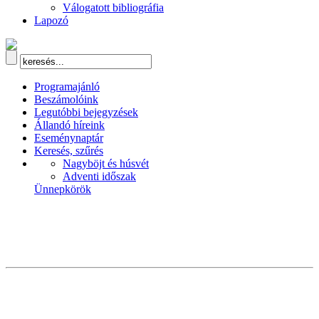
Válogatott bibliográfia
Lapozó
Programajánló
Beszámolóink
Legutóbbi bejegyzések
Állandó híreink
Eseménynaptár
Keresés, szűrés
Nagyböjt és húsvét
Adventi időszak
Ünnepkörök