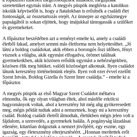
szeretetüket egymás iránt. A megyés püspök meghívta a katolikus
iskolák képviselőit is, hogy a fiatalokban is erősítsék a családi élet
fontosságát, az összetartozás erejét. Az ünnepre az egyházmegye
papságából is sokan eljöttek, hogy imájukkal támogassák a szülőket
és gyermekeket.
A főpásztor beszédében azt a reményt emelte ki, amely a családi
életből fakad, amelyet semmi más életforma nem helyettesíthet. „Jó
látni a boldog családokat, akik ebben a borongós őszi időben, fényt
visznek a világba, akik egymást elfogadva, örömet találnak
gyermekeikben, akik közösen erősítik egymást a nehézségekben,
közösen élik meg hitüket, valódi közösséget alkotnak. Ilyen családot
látunk keresztény történelmünk elején. Ilyen volt ezer évvel ezelőtt
Szent István, Boldog Gizella és Szent Imre családja.” - emelte ki a
főpásztor.
A megyés püspök az első Magyar Szent Családot méltatva
elmondta, ők egy olyan világban éltek, ahol másféle erkölcsi
hagyományok voltak, ahol a keresztény hit még alig gyökeresedett
meg, mégis példát tudtak adni a nemzetnek, hogy mi a keresztény
család. Boldog családi életről álmodtak, életükben mégis jelen volt a
fájdalom, a szenvedés, a gyermekek halála. A pogányság lázadásai
ellenére, kitartóan dolgoztak a nemzet jövőjéért, egy eszme, egy
igazság, egy életeszmény elterjesztéséért. „Honnan merítettek erőt