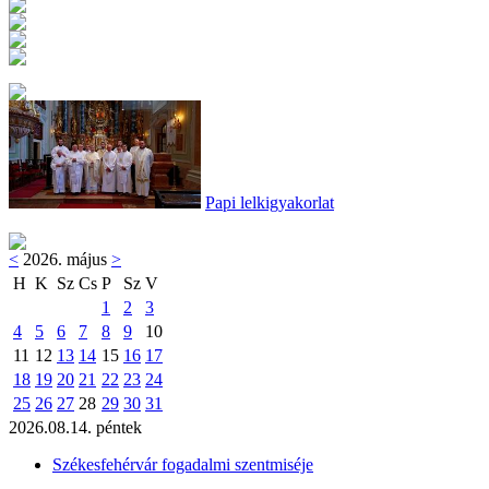
Papi lelkigyakorlat
<
2026. május
>
H
K
Sz
Cs
P
Sz
V
1
2
3
4
5
6
7
8
9
10
11
12
13
14
15
16
17
18
19
20
21
22
23
24
25
26
27
28
29
30
31
2026.08.14. péntek
Székesfehérvár fogadalmi szentmiséje