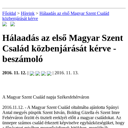
Főoldal
>
Híreink
>
Hálaadás az első Magyar Szent Család
közbenjárását kérve
Hálaadás az első Magyar Szent
Család közbenjárását kérve
-
beszámoló
2016. 11. 12. |
| 2016. 11. 13.
A Magyar Szent Család napja Székesfehérváron
2016.11.12. - A Magyar Szent Család oltalmába ajánlotta Spányi
Antal megyés püspök Szent István, Boldog Gizella és Szent Imre
Fehérváron őrzött és tisztelt ereklyéi előtt a magyar családokat. Az
ünnepre számos család érkezett képviselve egyházközségüket, hogy
a főpásztori misében megerősödjenek hitükben, megújítsák