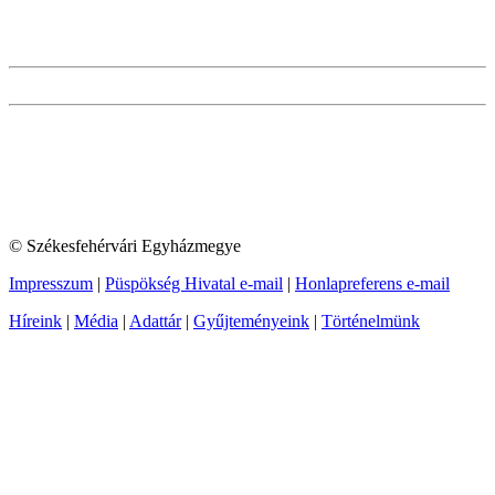
© Székesfehérvári Egyházmegye
Impresszum
|
Püspökség Hivatal e-mail
|
Honlapreferens e-mail
Híreink
|
Média
|
Adattár
|
Gyűjteményeink
|
Történelmünk