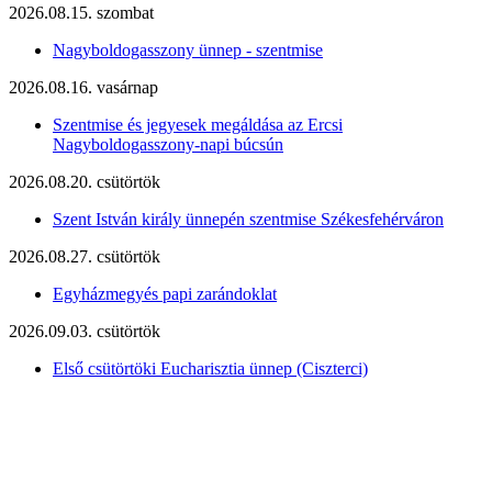
2026.08.15. szombat
Nagyboldogasszony ünnep - szentmise
2026.08.16. vasárnap
Szentmise és jegyesek megáldása az Ercsi
Nagyboldogasszony-napi búcsún
2026.08.20. csütörtök
Szent István király ünnepén szentmise Székesfehérváron
2026.08.27. csütörtök
Egyházmegyés papi zarándoklat
2026.09.03. csütörtök
Első csütörtöki Eucharisztia ünnep (Ciszterci)