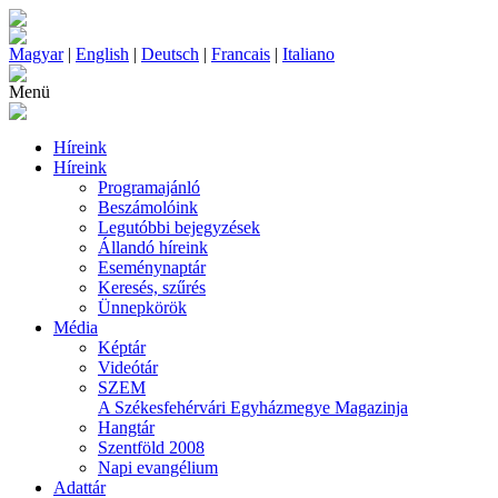
Magyar
|
English
|
Deutsch
|
Francais
|
Italiano
Menü
Híreink
Híreink
Programajánló
Beszámolóink
Legutóbbi bejegyzések
Állandó híreink
Eseménynaptár
Keresés, szűrés
Ünnepkörök
Média
Képtár
Videótár
SZEM
A Székesfehérvári Egyházmegye Magazinja
Hangtár
Szentföld 2008
Napi evangélium
Adattár