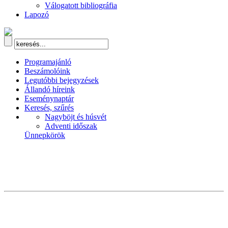
Válogatott bibliográfia
Lapozó
Programajánló
Beszámolóink
Legutóbbi bejegyzések
Állandó híreink
Eseménynaptár
Keresés, szűrés
Nagyböjt és húsvét
Adventi időszak
Ünnepkörök