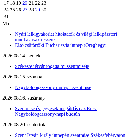
17
18
19
20
21
22
23
24
25
26
27
28
29
30
31
Ma
Nyári lelkigyakorlat hitoktatók és világi lelkipásztori
munkatársak részére
Első csütörtöki Eucharisztia ünnep (Öreghegy)
2026.08.14. péntek
Székesfehérvár fogadalmi szentmiséje
2026.08.15. szombat
Nagyboldogasszony ünnep - szentmise
2026.08.16. vasárnap
Szentmise és jegyesek megáldása az Ercsi
Nagyboldogasszony-napi búcsún
2026.08.20. csütörtök
Szent István király ünnepén szentmise Székesfehérváron