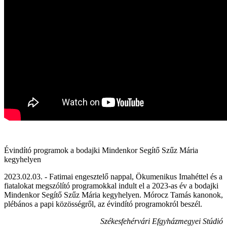
Évindító programok a bodajki Mindenkor Segítő Szűz Mária
kegyhelyen
2023.02.03. - Fatimai engesztelő nappal, Ökumenikus Imahéttel és a
fiatalokat megszólító programokkal indult el a 2023-as év a bodajki
Mindenkor Segítő Szűz Mária kegyhelyen. Mórocz Tamás kanonok,
plébános a papi közösségről, az évindító programokról beszél.
Székesfehérvári Efgyházmegyei Stúdió