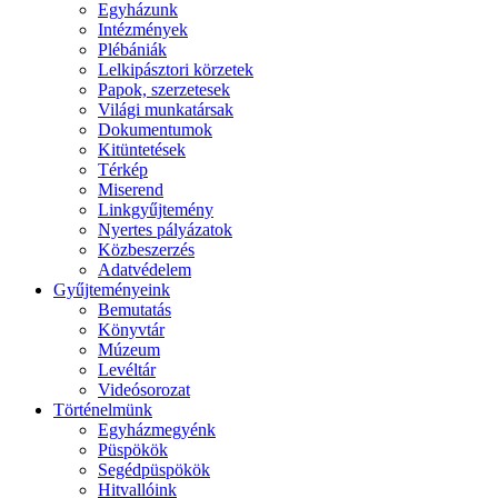
Egyházunk
Intézmények
Plébániák
Lelkipásztori körzetek
Papok, szerzetesek
Világi munkatársak
Dokumentumok
Kitüntetések
Térkép
Miserend
Linkgyűjtemény
Nyertes pályázatok
Közbeszerzés
Adatvédelem
Gyűjteményeink
Bemutatás
Könyvtár
Múzeum
Levéltár
Videósorozat
Történelmünk
Egyházmegyénk
Püspökök
Segédpüspökök
Hitvallóink