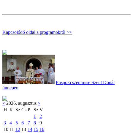
Kapcsolódó oldal a programokról >>
Püspöki szentmise Szent Donát
ünnepén
<
2026. augusztus
>
H
K
Sz
Cs
P
Sz
V
1
2
3
4
5
6
7
8
9
10
11
12
13
14
15
16