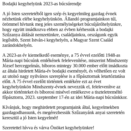
Bodajki kegyhelyünk 2023-as búcsúrendje
A jó Isten szeretetéből igen szép és kegyelmileg gazdag évnek
nézhetünk elébe kegyhelyünkön. Állandó programjainkon túl,
örömmel hívtunk meg jeles személyiségeket búcsújáróhelyünkre,
hogy együtt imádkozva ebben az évben kérhessük a bodajki
Szűzanya áldását nemzetünkre, családjainkra, országunk egyik
legősibb, Szent István-i kegyhelyén, a Magyar Szent Család
zarándokhelyén.
A 2023-as év kiemelkedő eseménye, a 75 évvel ezelőtti 1948-as
Mária-napi búcsúnk emlékének felelevenítése, miszerint Mindszenty
József hercegprímás, bíboros mintegy 30.000 ember előtt imádkozta
az általa hirdetett Mária-év bodajki eseményét, és vélhetően ez volt
az utolsó nagy nyilvános szereplése is a főpásztornak letartóztatása
előtt. A 75 évvel ezelőtt történtek emlékére ezt az évet
kegyhelyünkön Mindszenty-évnek nevezzük el, felelevenítve az
akkor történteket és bíborosi misével emlékezve a tiszteletreméltó
főpásztorra, 2023. szeptember 17-én az idei Mária-napi búcsúnkkor.
Kívánjuk, hogy meghirdetett programjaink által, kegyelmekben
gazdagodhassunk, és megérezhessük Szűzanyánk anyai szeretetén
keresztül a jó Isten kegyelmét!
Szeretettel hívva és várva Önöket kegyhelyünkre!