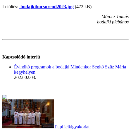
Letöltés:
bodajkibucsurend2023.jpg
(472 kB)
Mórocz Tamás
bodajki plébános
Kapcsolódó interjú
Évindító programok a bodajki Mindenkor Segítő Szűz Mária
kegyhelyen
2023.02.03.
Papi lelkigyakorlat