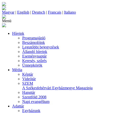
Magyar
|
English
|
Deutsch
|
Francais
|
Italiano
Menü
Híreink
Programajánló
Beszámolóink
Legutóbbi bejegyzések
Állandó híreink
Eseménynaptár
Keresés, szűrés
Ünnepkörök
Média
Képtár
Videótár
SZEM
A Székesfehérvári Egyházmegye Magazinja
Hangtár
Szentföld 2008
Napi evangélium
Adattár
Egyházunk