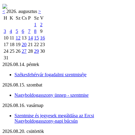
<
2026. augusztus
>
H
K
Sz
Cs
P
Sz
V
1
2
3
4
5
6
7
8
9
10
11
12
13
14
15
16
17
18
19
20
21
22
23
24
25
26
27
28
29
30
31
2026.08.14. péntek
Székesfehérvár fogadalmi szentmiséje
2026.08.15. szombat
Nagyboldogasszony ünnep - szentmise
2026.08.16. vasárnap
Szentmise és jegyesek megáldása az Ercsi
Nagyboldogasszony-napi búcsún
2026.08.20. csütörtök