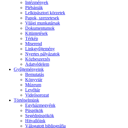
Intézmények
Plébániák
Lelkipásztori körzetek
Papok, szerzetesek
Világi munkatársak
Dokumentumok
Kitüntetések
Térkép
Miserend
Linkgyűjtemény
Nyertes pályázatok
Közbeszerzés
Adatvédelem
Gyűjteményeink
Bemutatás
Könyvtár
Múzeum
Levéltár
Videósorozat
Történelmünk
Egyházmegyénk
Püspökök
Segédpüspökök
Hitvallóink
Válogatott bibliográfia