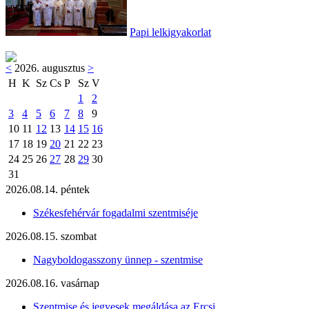
Papi lelkigyakorlat
<
2026. augusztus
>
H
K
Sz
Cs
P
Sz
V
1
2
3
4
5
6
7
8
9
10
11
12
13
14
15
16
17
18
19
20
21
22
23
24
25
26
27
28
29
30
31
2026.08.14. péntek
Székesfehérvár fogadalmi szentmiséje
2026.08.15. szombat
Nagyboldogasszony ünnep - szentmise
2026.08.16. vasárnap
Szentmise és jegyesek megáldása az Ercsi