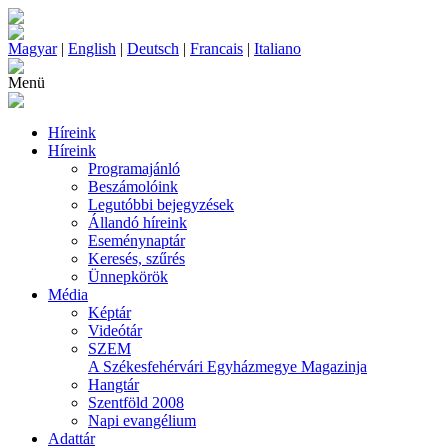
Magyar
|
English
|
Deutsch
|
Francais
|
Italiano
Menü
Híreink
Híreink
Programajánló
Beszámolóink
Legutóbbi bejegyzések
Állandó híreink
Eseménynaptár
Keresés, szűrés
Ünnepkörök
Média
Képtár
Videótár
SZEM
A Székesfehérvári Egyházmegye Magazinja
Hangtár
Szentföld 2008
Napi evangélium
Adattár