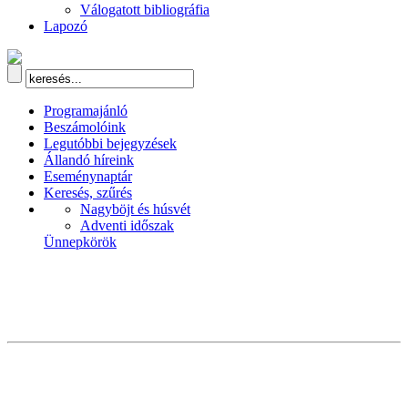
Válogatott bibliográfia
Lapozó
Programajánló
Beszámolóink
Legutóbbi bejegyzések
Állandó híreink
Eseménynaptár
Keresés, szűrés
Nagyböjt és húsvét
Adventi időszak
Ünnepkörök