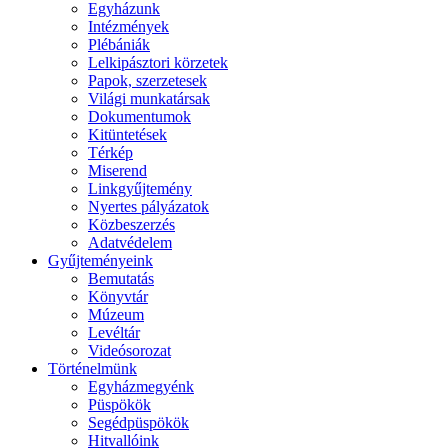
Egyházunk
Intézmények
Plébániák
Lelkipásztori körzetek
Papok, szerzetesek
Világi munkatársak
Dokumentumok
Kitüntetések
Térkép
Miserend
Linkgyűjtemény
Nyertes pályázatok
Közbeszerzés
Adatvédelem
Gyűjteményeink
Bemutatás
Könyvtár
Múzeum
Levéltár
Videósorozat
Történelmünk
Egyházmegyénk
Püspökök
Segédpüspökök
Hitvallóink