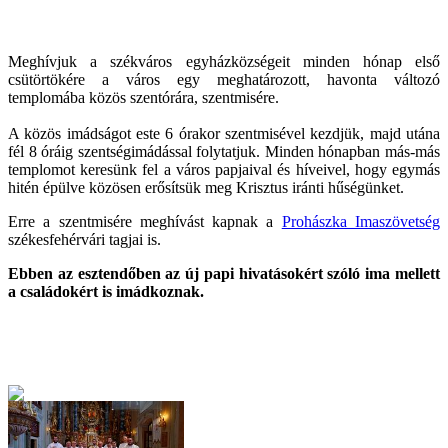
Meghívjuk a székváros egyházközségeit minden hónap első
csütörtökére a város egy meghatározott, havonta változó
templomába közös szentórára, szentmisére.
A közös imádságot este 6 órakor szentmisével kezdjük, majd utána
fél 8 óráig szentségimádással folytatjuk. Minden hónapban más-más
templomot keresünk fel a város papjaival és híveivel, hogy egymás
hitén épülve közösen erősítsük meg Krisztus iránti hűségünket.
Erre a szentmisére meghívást kapnak a
Prohászka Imaszövetség
székesfehérvári tagjai is.
Ebben az esztendőben az új papi hivatásokért szóló ima mellett
a családokért is imádkoznak.