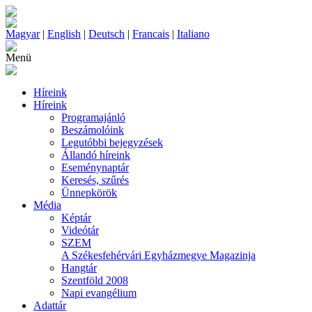
Magyar
|
English
|
Deutsch
|
Francais
|
Italiano
Menü
Híreink
Híreink
Programajánló
Beszámolóink
Legutóbbi bejegyzések
Állandó híreink
Eseménynaptár
Keresés, szűrés
Ünnepkörök
Média
Képtár
Videótár
SZEM
A Székesfehérvári Egyházmegye Magazinja
Hangtár
Szentföld 2008
Napi evangélium
Adattár