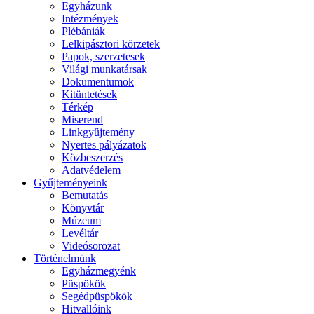
Egyházunk
Intézmények
Plébániák
Lelkipásztori körzetek
Papok, szerzetesek
Világi munkatársak
Dokumentumok
Kitüntetések
Térkép
Miserend
Linkgyűjtemény
Nyertes pályázatok
Közbeszerzés
Adatvédelem
Gyűjteményeink
Bemutatás
Könyvtár
Múzeum
Levéltár
Videósorozat
Történelmünk
Egyházmegyénk
Püspökök
Segédpüspökök
Hitvallóink