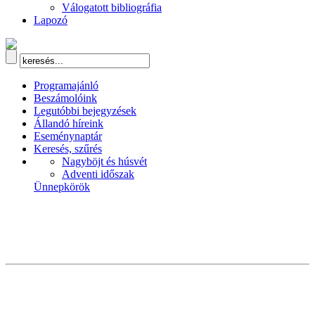
Válogatott bibliográfia
Lapozó
Programajánló
Beszámolóink
Legutóbbi bejegyzések
Állandó híreink
Eseménynaptár
Keresés, szűrés
Nagyböjt és húsvét
Adventi időszak
Ünnepkörök