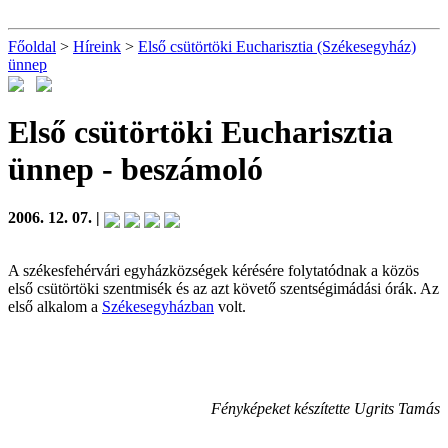
Főoldal
>
Híreink
>
Első csütörtöki Eucharisztia (Székesegyház)
ünnep
Első csütörtöki Eucharisztia
ünnep
- beszámoló
2006. 12. 07. |
A székesfehérvári egyházközségek kérésére folytatódnak a közös
első csütörtöki szentmisék és az azt követő szentségimádási órák. Az
első alkalom a
Székesegyházban
volt.
Fényképeket készítette Ugrits Tamás