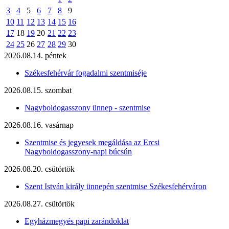
3
4
5
6
7
8
9
10
11
12
13
14
15
16
17
18
19
20
21
22
23
24
25
26
27
28
29
30
2026.08.14. péntek
Székesfehérvár fogadalmi szentmiséje
2026.08.15. szombat
Nagyboldogasszony ünnep - szentmise
2026.08.16. vasárnap
Szentmise és jegyesek megáldása az Ercsi
Nagyboldogasszony-napi búcsún
2026.08.20. csütörtök
Szent István király ünnepén szentmise Székesfehérváron
2026.08.27. csütörtök
Egyházmegyés papi zarándoklat