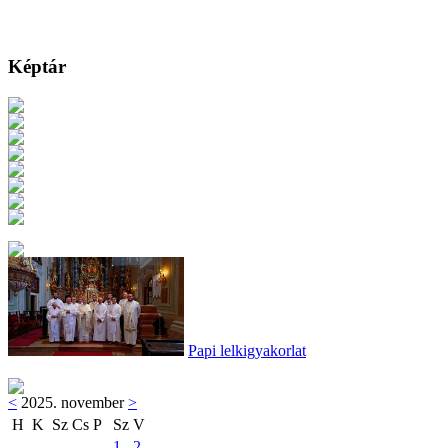
Képtár
Papi lelkigyakorlat
<
2025. november
>
H
K
Sz
Cs
P
Sz
V
1
2