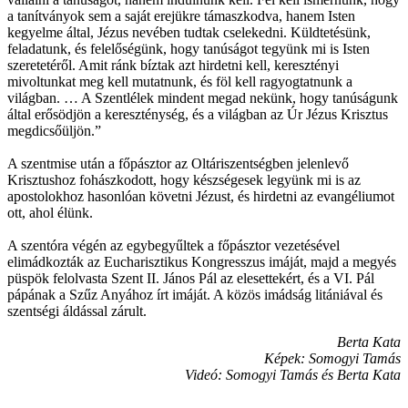
a tanítványok sem a saját erejükre támaszkodva, hanem Isten
kegyelme által, Jézus nevében tudtak cselekedni. Küldtetésünk,
feladatunk, és felelőségünk, hogy tanúságot tegyünk mi is Isten
szeretetéről. Amit ránk bíztak azt hirdetni kell, keresztényi
mivoltunkat meg kell mutatnunk, és föl kell ragyogtatnunk a
világban. … A Szentlélek mindent megad nekünk, hogy tanúságunk
által erősödjön a kereszténység, és a világban az Úr Jézus Krisztus
megdicsőüljön.”
A szentmise után a főpásztor az Oltáriszentségben jelenlevő
Krisztushoz fohászkodott, hogy készségesek legyünk mi is az
apostolokhoz hasonlóan követni Jézust, és hirdetni az evangéliumot
ott, ahol élünk.
A szentóra végén az egybegyűltek a főpásztor vezetésével
elimádkozták az Eucharisztikus Kongresszus imáját, majd a megyés
püspök felolvasta Szent II. János Pál az elesettekért, és a VI. Pál
pápának a Szűz Anyához írt imáját. A közös imádság litániával és
szentségi áldással zárult.
Berta Kata
Képek: Somogyi Tamás
Videó: Somogyi Tamás és Berta Kata