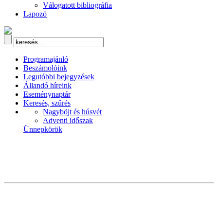
Válogatott bibliográfia
Lapozó
Programajánló
Beszámolóink
Legutóbbi bejegyzések
Állandó híreink
Eseménynaptár
Keresés, szűrés
Nagyböjt és húsvét
Adventi időszak
Ünnepkörök