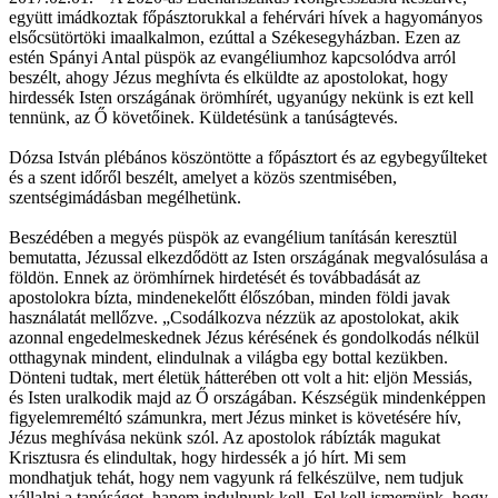
együtt imádkoztak főpásztorukkal a fehérvári hívek a hagyományos
elsőcsütörtöki imaalkalmon, ezúttal a Székesegyházban. Ezen az
estén Spányi Antal püspök az evangéliumhoz kapcsolódva arról
beszélt, ahogy Jézus meghívta és elküldte az apostolokat, hogy
hirdessék Isten országának örömhírét, ugyanúgy nekünk is ezt kell
tennünk, az Ő követőinek. Küldetésünk a tanúságtevés.
Dózsa István plébános köszöntötte a főpásztort és az egybegyűlteket
és a szent időről beszélt, amelyet a közös szentmisében,
szentségimádásban megélhetünk.
Beszédében a megyés püspök az evangélium tanításán keresztül
bemutatta, Jézussal elkezdődött az Isten országának megvalósulása a
földön. Ennek az örömhírnek hirdetését és továbbadását az
apostolokra bízta, mindenekelőtt élőszóban, minden földi javak
használatát mellőzve. „Csodálkozva nézzük az apostolokat, akik
azonnal engedelmeskednek Jézus kérésének és gondolkodás nélkül
otthagynak mindent, elindulnak a világba egy bottal kezükben.
Dönteni tudtak, mert életük hátterében ott volt a hit: eljön Messiás,
és Isten uralkodik majd az Ő országában. Készségük mindenképpen
figyelemreméltó számunkra, mert Jézus minket is követésére hív,
Jézus meghívása nekünk szól. Az apostolok rábízták magukat
Krisztusra és elindultak, hogy hirdessék a jó hírt. Mi sem
mondhatjuk tehát, hogy nem vagyunk rá felkészülve, nem tudjuk
vállalni a tanúságot, hanem indulnunk kell. Fel kell ismernünk, hogy