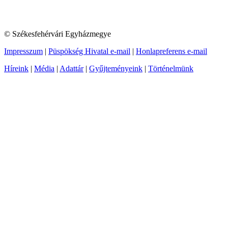
© Székesfehérvári Egyházmegye
Impresszum
|
Püspökség Hivatal e-mail
|
Honlapreferens e-mail
Híreink
|
Média
|
Adattár
|
Gyűjteményeink
|
Történelmünk