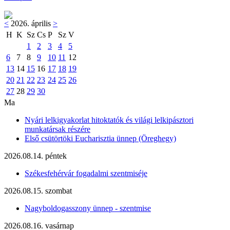
<
2026. április
>
H
K
Sz
Cs
P
Sz
V
1
2
3
4
5
6
7
8
9
10
11
12
13
14
15
16
17
18
19
20
21
22
23
24
25
26
27
28
29
30
Ma
Nyári lelkigyakorlat hitoktatók és világi lelkipásztori
munkatársak részére
Első csütörtöki Eucharisztia ünnep (Öreghegy)
2026.08.14. péntek
Székesfehérvár fogadalmi szentmiséje
2026.08.15. szombat
Nagyboldogasszony ünnep - szentmise
2026.08.16. vasárnap