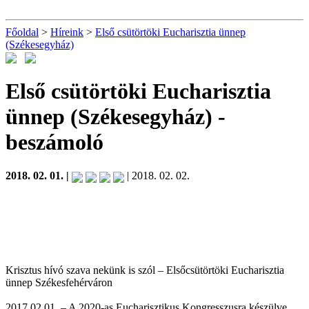
Főoldal
>
Híreink
>
Első csütörtöki Eucharisztia ünnep
(Székesegyház)
Első csütörtöki Eucharisztia
ünnep (Székesegyház)
-
beszámoló
2018. 02. 01. |
| 2018. 02. 02.
Krisztus hívó szava nekünk is szól – Elsőcsütörtöki Eucharisztia
ünnep Székesfehérváron
2017.02.01. – A 2020-as Eucharisztikus Kongresszusra készülve,