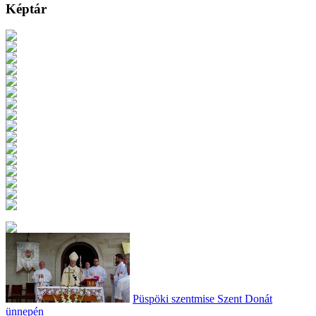
Képtár
Püspöki szentmise Szent Donát
ünnepén