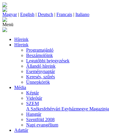
Magyar
|
English
|
Deutsch
|
Francais
|
Italiano
Menü
Híreink
Híreink
Programajánló
Beszámolóink
Legutóbbi bejegyzések
Állandó híreink
Eseménynaptár
Keresés, szűrés
Ünnepkörök
Média
Képtár
Videótár
SZEM
A Székesfehérvári Egyházmegye Magazinja
Hangtár
Szentföld 2008
Napi evangélium
Adattár