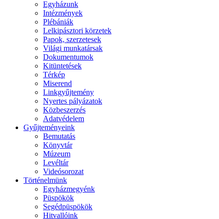
Egyházunk
Intézmények
Plébániák
Lelkipásztori körzetek
Papok, szerzetesek
Világi munkatársak
Dokumentumok
Kitüntetések
Térkép
Miserend
Linkgyűjtemény
Nyertes pályázatok
Közbeszerzés
Adatvédelem
Gyűjteményeink
Bemutatás
Könyvtár
Múzeum
Levéltár
Videósorozat
Történelmünk
Egyházmegyénk
Püspökök
Segédpüspökök
Hitvallóink