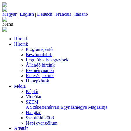
Magyar
|
English
|
Deutsch
|
Francais
|
Italiano
Menü
Híreink
Híreink
Programajánló
Beszámolóink
Legutóbbi bejegyzések
Állandó híreink
Eseménynaptár
Keresés, szűrés
Ünnepkörök
Média
Képtár
Videótár
SZEM
A Székesfehérvári Egyházmegye Magazinja
Hangtár
Szentföld 2008
Napi evangélium
Adattár