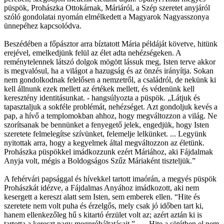
püspök, Prohászka Ottokárnak, Máriáról, a Szép szeretet anyjáról
szóló gondolatai nyomán elmélkedett a Magyarok Nagyasszonya
ünnepéhez kapcsolódva.
Beszédében a főpásztor arra bíztatott Mária példáját követve, hitünk
erejével, emelkedjünk felül az élet adta nehézségeken. A
reménytelennek látszó dolgok mögött lássuk meg, Isten terve akkor
is megvalósul, ha a világot a hazugság és az önzés irányítja. Sokan
nem gondolkodnak felelősen a nemzetről, a családról, de nekünk ki
kell állnunk ezek mellett az értékek mellett, és védenünk kell
keresztény identitásunkat. - hangsúlyozta a püspök. „Látjuk és
tapasztaljuk a sokféle problémát, nehézséget. Azt gondoljuk kevés a
pap, a hívő a templomokban ahhoz, hogy megváltozzon a világ. Ne
szorítsanak be bennünket a fenyegető jelek, engedjük, hogy Isten
szeretete felmelegítse szívünket, felemelje lelkünket. ... Legyünk
nyitottak arra, hogy a kegyelmek által megváltozzon az életünk.
Prohászka püspökkel imádkozzunk ezért Máriához, aki Fájdalmak
Anyja volt, mégis a Boldogságos Szűz Máriaként tiszteljük.”
A fehérvári papsággal és hívekkel tartott imaórán, a megyés püspök
Prohászkát idézve, a Fájdalmas Anyához imádkozott, aki nem
kesergett a kereszt alatt sem Isten, sem emberek ellen. “Hite és
szeretete nem volt puha és érzelgős, mely csak jó időben tart ki,
hanem ellenkezőleg hű s kitartó érzület volt az; azért aztán ki is
tartotta a kereszt nagy megpróbáltatásait.” … Hite a sötétben el nem