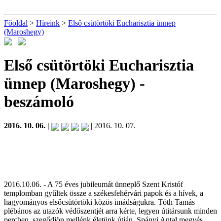
Főoldal
>
Híreink
>
Első csütörtöki Eucharisztia ünnep
(Maroshegy)
Első csütörtöki Eucharisztia
ünnep (Maroshegy)
-
beszámoló
2016. 10. 06. |
| 2016. 10. 07.
2016.10.06. - A 75 éves jubileumát ünneplő Szent Kristóf
templomban gyűltek össze a székesfehérvári papok és a hívek, a
hagyományos elsőcsütörtöki közös imádságukra. Tóth Tamás
plébános az utazók védőszentjét arra kérte, legyen útitársunk minden
percben, szegődjön mellénk életünk útján. Spányi Antal megyés