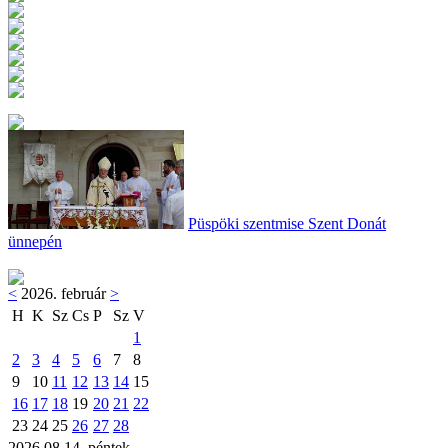
Püspöki szentmise Szent Donát
ünnepén
<
2026. február
>
H
K
Sz
Cs
P
Sz
V
1
2
3
4
5
6
7
8
9
10
11
12
13
14
15
16
17
18
19
20
21
22
23
24
25
26
27
28
2026.08.14. péntek