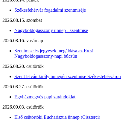
Székesfehérvár fogadalmi szentmiséje
2026.08.15. szombat
Nagyboldogasszony ünnep - szentmise
2026.08.16. vasárnap
Szentmise és jegyesek megáldása az Ercsi
Nagyboldogasszony-napi búcsún
2026.08.20. csütörtök
Szent István király ünnepén szentmise Székesfehérváron
2026.08.27. csütörtök
Egyházmegyés papi zarándoklat
2026.09.03. csütörtök
Első csütörtöki Eucharisztia ünnep (Ciszterci)