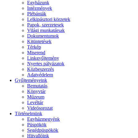
Egyházunk
Intézmények
Plébániák
Lelkipásztori körzetek
Papok, szerzetesek
Világi munkatársak
Dokumentumok
Kitüntetések
Térkép
Miserend
Linkgyűjtemény
Nyertes pályázatok
Közbeszerzés
Adatvédelem
Gyűjteményeink
Bemutatás
Könyvtár
Múzeum
Levéltár
Videósorozat
Történelmünk
Egyházmegyénk
Püspökök
Segédpüspökök
Hitvallóink