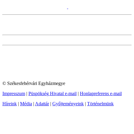
© Székesfehérvári Egyházmegye
Impresszum
|
Püspökség Hivatal e-mail
|
Honlapreferens e-mail
Híreink
|
Média
|
Adattár
|
Gyűjteményeink
|
Történelmünk