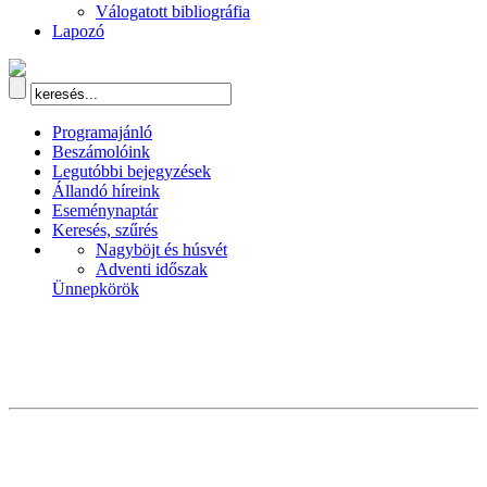
Válogatott bibliográfia
Lapozó
Programajánló
Beszámolóink
Legutóbbi bejegyzések
Állandó híreink
Eseménynaptár
Keresés, szűrés
Nagyböjt és húsvét
Adventi időszak
Ünnepkörök