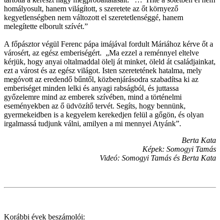
homályosult, hanem világított, s szeretete az őt környező
kegyetlenségben nem változott el szeretetlenséggé, hanem
melegítette elborult szívét.”
A főpásztor végül Ferenc pápa imájával fordult Máriához kérve őt a
városért, az egész emberiségért. „Ma ezzel a reménnyel eltelve
kérjük, hogy anyai oltalmaddal ölelj át minket, öleld át családjainkat,
ezt a várost és az egész világot. Isten szeretetének hatalma, mely
megóvott az eredendő bűntől, közbenjárásodra szabadítsa ki az
emberiséget minden lelki és anyagi rabságból, és juttassa
győzelemre mind az emberek szívében, mind a történelmi
eseményekben az ő üdvözítő tervét. Segíts, hogy bennünk,
gyermekeidben is a kegyelem kerekedjen felül a gőgön, és olyan
irgalmassá tudjunk válni, amilyen a mi mennyei Atyánk”.
Berta Kata
Képek: Somogyi Tamás
Videó: Somogyi Tamás és Berta Kata
Korábbi évek beszámolói: