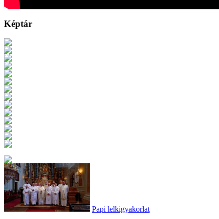
Képtár
Papi lelkigyakorlat