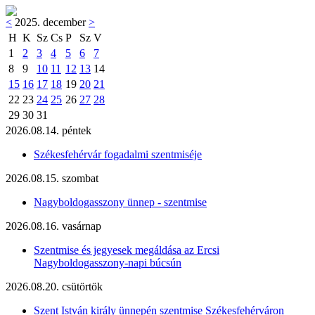
<
2025. december
>
H
K
Sz
Cs
P
Sz
V
1
2
3
4
5
6
7
8
9
10
11
12
13
14
15
16
17
18
19
20
21
22
23
24
25
26
27
28
29
30
31
2026.08.14. péntek
Székesfehérvár fogadalmi szentmiséje
2026.08.15. szombat
Nagyboldogasszony ünnep - szentmise
2026.08.16. vasárnap
Szentmise és jegyesek megáldása az Ercsi
Nagyboldogasszony-napi búcsún
2026.08.20. csütörtök
Szent István király ünnepén szentmise Székesfehérváron