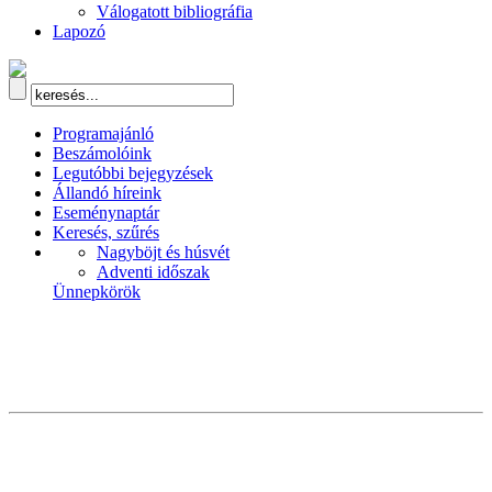
Válogatott bibliográfia
Lapozó
Programajánló
Beszámolóink
Legutóbbi bejegyzések
Állandó híreink
Eseménynaptár
Keresés, szűrés
Nagyböjt és húsvét
Adventi időszak
Ünnepkörök