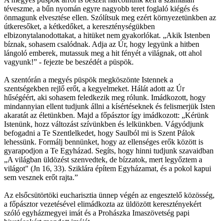
téveszme, a bűn nyomán egyre nagyobb teret foglaló kiégés és
önmagunk elvesztése ellen. Szólítsuk meg ezért környezetünkben az
útkeresőket, a kétkedőket, a kereszténységükben
elbizonytalanodottakat, a hitüket nem gyakorlókat. „Akik Istenben
bíznak, sohasem csalódnak. Adja az Úr, hogy legyünk a hitben
lángoló emberek, mutassuk meg a hit fényét a világnak, ott ahol
vagyunk!” - fejezte be beszédét a püspök.
A szentórán a megyés püspök megköszönte Istennek a
szentségekben rejlő erőt, a kegyelmeket. Hálát adott az Úr
hűségéért, aki sohasem feledkezik meg rólunk. Imádkozott, hogy
mindannyian ellent tudjunk állni a kísértéseknek és felismerjük Isten
akaratát az életünkben. Majd a főpásztor így imádkozott: „Kérünk
Istenünk, hozz változást szívünkben és lelkünkben. Vágyódjunk
befogadni a Te Szentlelkedet, hogy Saulból mi is Szent Pálok
lehessünk. Formálj bennünket, hogy az ellenséges erők között is
gyarapodjon a Te Egyházad. Segíts, hogy hinni tudjunk szavaidban
„A világban üldözést szenvedtek, de bízzatok, mert legyőztem a
világot" (Jn 16, 33). Sziklára építem Egyházamat, és a pokol kapui
sem vesznek erőt rajta.”
Az elsőcsütörtöki eucharisztia ünnep végén az engesztelő közösség,
a főpásztor vezetésével elimádkozta az üldözött keresztényekért
szóló egyházmegyei imát és a Prohászka Imaszövetség papi