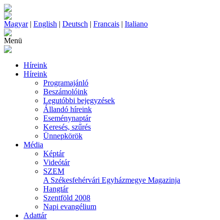
Magyar
|
English
|
Deutsch
|
Francais
|
Italiano
Menü
Híreink
Híreink
Programajánló
Beszámolóink
Legutóbbi bejegyzések
Állandó híreink
Eseménynaptár
Keresés, szűrés
Ünnepkörök
Média
Képtár
Videótár
SZEM
A Székesfehérvári Egyházmegye Magazinja
Hangtár
Szentföld 2008
Napi evangélium
Adattár