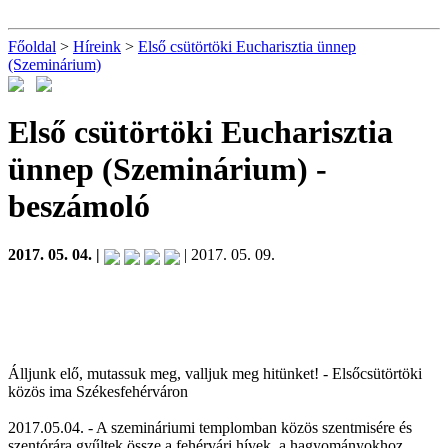
Főoldal
>
Híreink
>
Első csütörtöki Eucharisztia ünnep
(Szeminárium)
Első csütörtöki Eucharisztia
ünnep (Szeminárium)
-
beszámoló
2017. 05. 04. |
| 2017. 05. 09.
Álljunk elő, mutassuk meg, valljuk meg hitünket! - Elsőcsütörtöki
közös ima Székesfehérváron
2017.05.04. - A szemináriumi templomban közös szentmisére és
szentórára gyűltek össze a fehérvári hívek, a hagyományokhoz