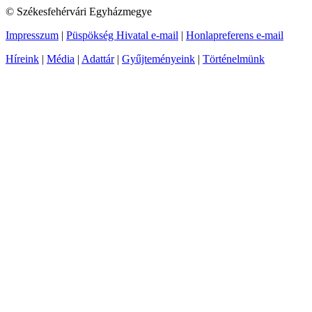
© Székesfehérvári Egyházmegye
Impresszum
|
Püspökség Hivatal e-mail
|
Honlapreferens e-mail
Híreink
|
Média
|
Adattár
|
Gyűjteményeink
|
Történelmünk