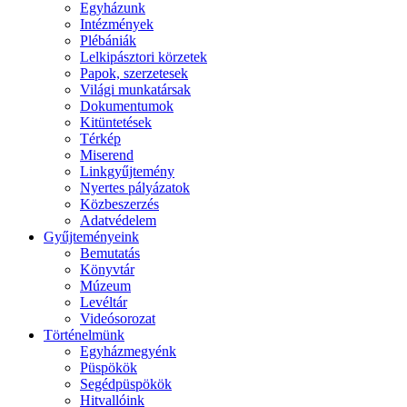
Egyházunk
Intézmények
Plébániák
Lelkipásztori körzetek
Papok, szerzetesek
Világi munkatársak
Dokumentumok
Kitüntetések
Térkép
Miserend
Linkgyűjtemény
Nyertes pályázatok
Közbeszerzés
Adatvédelem
Gyűjteményeink
Bemutatás
Könyvtár
Múzeum
Levéltár
Videósorozat
Történelmünk
Egyházmegyénk
Püspökök
Segédpüspökök
Hitvallóink