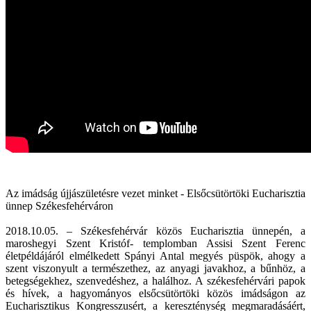
Az imádság újjászületésre vezet minket - Elsőcsütörtöki Eucharisztia
ünnep Székesfehérváron
2018.10.05. – Székesfehérvár közös Eucharisztia ünnepén, a
maroshegyi Szent Kristóf- templomban Assisi Szent Ferenc
életpéldájáról elmélkedett Spányi Antal megyés püspök, ahogy a
szent viszonyult a természethez, az anyagi javakhoz, a bűnhöz, a
betegségekhez, szenvedéshez, a halálhoz. A székesfehérvári papok
és hívek, a hagyományos elsőcsütörtöki közös imádságon az
Eucharisztikus Kongresszusért, a kereszténység megmaradásáért,