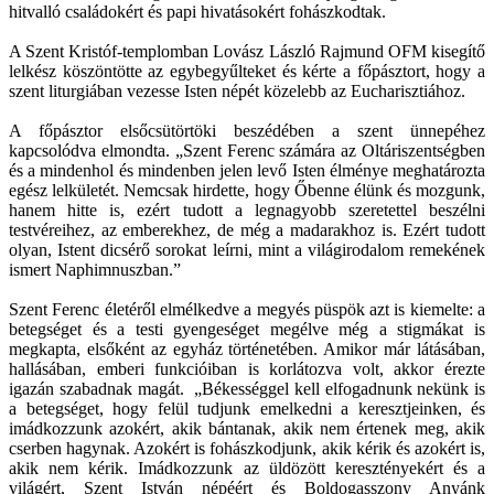
hitvalló családokért és papi hivatásokért fohászkodtak.
A Szent Kristóf-templomban Lovász László Rajmund OFM kisegítő
lelkész köszöntötte az egybegyűlteket és kérte a főpásztort, hogy a
szent liturgiában vezesse Isten népét közelebb az Eucharisztiához.
A főpásztor elsőcsütörtöki beszédében a szent ünnepéhez
kapcsolódva elmondta. „Szent Ferenc számára az Oltáriszentségben
és a mindenhol és mindenben jelen levő Isten élménye meghatározta
egész lelkületét. Nemcsak hirdette, hogy Őbenne élünk és mozgunk,
hanem hitte is, ezért tudott a legnagyobb szeretettel beszélni
testvéreihez, az emberekhez, de még a madarakhoz is. Ezért tudott
olyan, Istent dicsérő sorokat leírni, mint a világirodalom remekének
ismert Naphimnuszban.”
Szent Ferenc életéről elmélkedve a megyés püspök azt is kiemelte: a
betegséget és a testi gyengeséget megélve még a stigmákat is
megkapta, elsőként az egyház történetében. Amikor már látásában,
hallásában, emberi funkcióiban is korlátozva volt, akkor érezte
igazán szabadnak magát. „Békességgel kell elfogadnunk nekünk is
a betegséget, hogy felül tudjunk emelkedni a keresztjeinken, és
imádkozzunk azokért, akik bántanak, akik nem értenek meg, akik
cserben hagynak. Azokért is fohászkodjunk, akik kérik és azokért is,
akik nem kérik. Imádkozzunk az üldözött keresztényekért és a
világért, Szent István népéért és Boldogasszony Anyánk