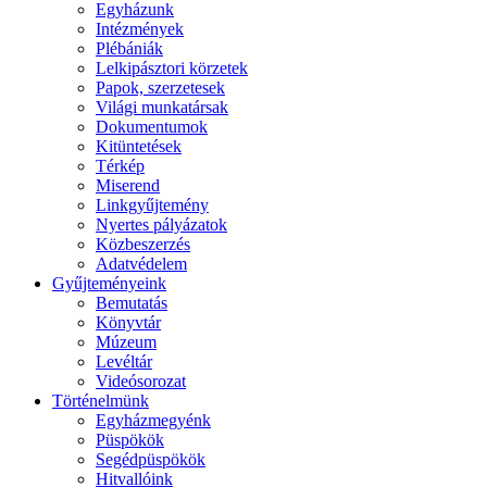
Egyházunk
Intézmények
Plébániák
Lelkipásztori körzetek
Papok, szerzetesek
Világi munkatársak
Dokumentumok
Kitüntetések
Térkép
Miserend
Linkgyűjtemény
Nyertes pályázatok
Közbeszerzés
Adatvédelem
Gyűjteményeink
Bemutatás
Könyvtár
Múzeum
Levéltár
Videósorozat
Történelmünk
Egyházmegyénk
Püspökök
Segédpüspökök
Hitvallóink