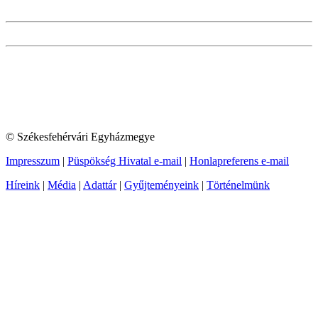
© Székesfehérvári Egyházmegye
Impresszum
|
Püspökség Hivatal e-mail
|
Honlapreferens e-mail
Híreink
|
Média
|
Adattár
|
Gyűjteményeink
|
Történelmünk