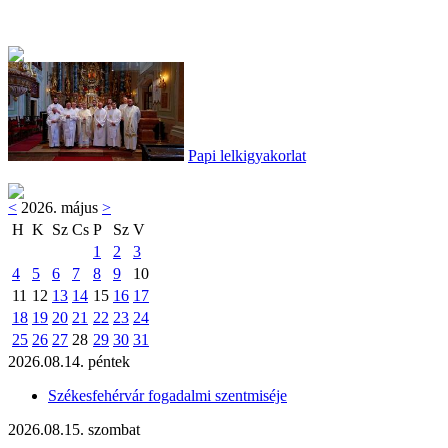
Papi lelkigyakorlat
<
2026. május
>
H
K
Sz
Cs
P
Sz
V
1
2
3
4
5
6
7
8
9
10
11
12
13
14
15
16
17
18
19
20
21
22
23
24
25
26
27
28
29
30
31
2026.08.14. péntek
Székesfehérvár fogadalmi szentmiséje
2026.08.15. szombat