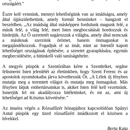
országáért.”
Észre kell vennünk, mennyi lehetőségünk van az imádságra, amely
által újjászülethetünk, amely formál bennünket – hangzott el
beszédben. „Az imádság által másképpen fordulunk magunk felé, a
másik felé, a világ felé, mert Isten megbocsátását hordozzuk és
hirdetjük. Az Ő szeretetét sugározzuk a világba, amely által nemcsak
a másiknak szerzünk örömet, hanem önmagunkat is
megajándékozzuk. Fogadjuk el az imát, mint az Istentől kapott
lehetőséget országának építésére, a szeretet gyarapítására, egymás
megbecsülésére, a hitünkről való tanúságtételre.
A megyés püspök a Szentórában kérte a Szentlelket, segítse
felismerni Isten jelenlétét az életünkben, hogy Szent Ferenc és az
apostolok nyomdokaiba járva követhessük Őt. „A Lélek új fényben
mutatja meg a teremtett világot és mutatja meg önmagukat. Más
fényben látjuk embertársainkat is, akiket Isten felé kell vezetnünk.
Ismerjük fel mi akadályozza hitéletünket, és mi az, ami új
lehetőséget ad Krisztus követésére.”
Az imaóra végén a Rózsafűzér hónapjához kapcsolódóan Spányi
Antal püspök egy tized rózsafűzért imádkozott el közösen a
hívekkel.
Berta Kata