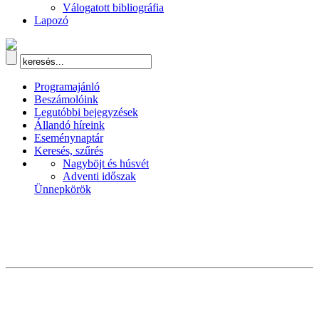
Válogatott bibliográfia
Lapozó
Programajánló
Beszámolóink
Legutóbbi bejegyzések
Állandó híreink
Eseménynaptár
Keresés, szűrés
Nagyböjt és húsvét
Adventi időszak
Ünnepkörök