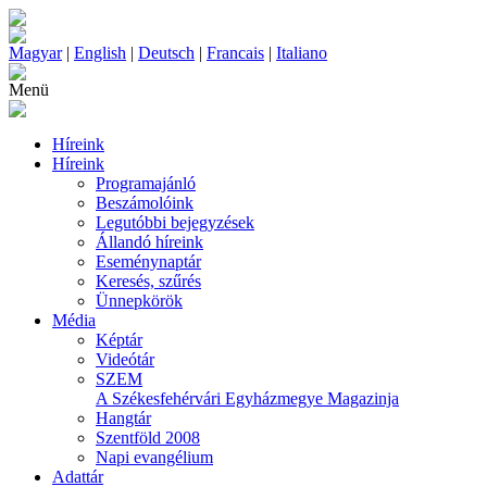
Magyar
|
English
|
Deutsch
|
Francais
|
Italiano
Menü
Híreink
Híreink
Programajánló
Beszámolóink
Legutóbbi bejegyzések
Állandó híreink
Eseménynaptár
Keresés, szűrés
Ünnepkörök
Média
Képtár
Videótár
SZEM
A Székesfehérvári Egyházmegye Magazinja
Hangtár
Szentföld 2008
Napi evangélium
Adattár