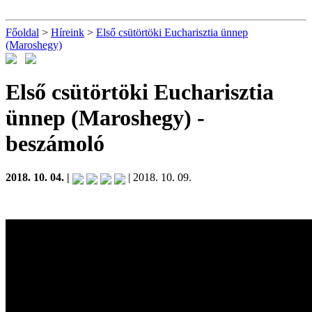
Főoldal
>
Híreink
>
Első csütörtöki Eucharisztia ünnep
(Maroshegy)
Első csütörtöki Eucharisztia
ünnep (Maroshegy)
-
beszámoló
2018. 10. 04. |
| 2018. 10. 09.