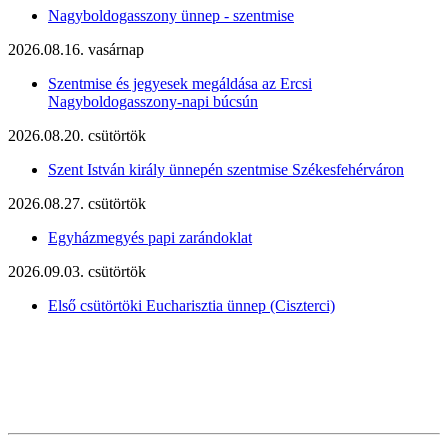
Nagyboldogasszony ünnep - szentmise
2026.08.16. vasárnap
Szentmise és jegyesek megáldása az Ercsi
Nagyboldogasszony-napi búcsún
2026.08.20. csütörtök
Szent István király ünnepén szentmise Székesfehérváron
2026.08.27. csütörtök
Egyházmegyés papi zarándoklat
2026.09.03. csütörtök
Első csütörtöki Eucharisztia ünnep (Ciszterci)