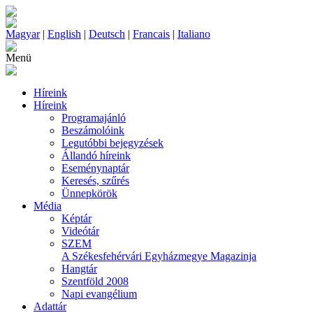
Magyar
|
English
|
Deutsch
|
Francais
|
Italiano
Menü
Híreink
Híreink
Programajánló
Beszámolóink
Legutóbbi bejegyzések
Állandó híreink
Eseménynaptár
Keresés, szűrés
Ünnepkörök
Média
Képtár
Videótár
SZEM
A Székesfehérvári Egyházmegye Magazinja
Hangtár
Szentföld 2008
Napi evangélium
Adattár