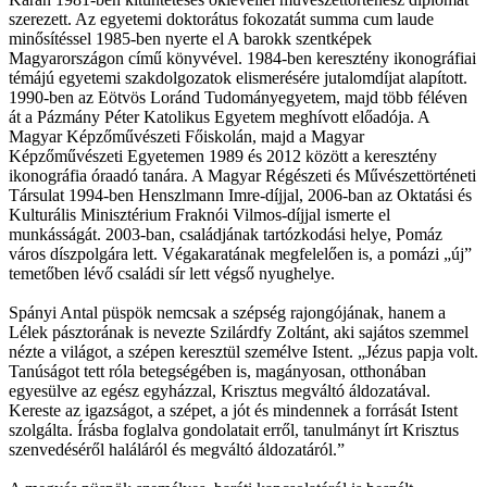
szerezett. Az egyetemi doktorátus fokozatát summa cum laude
minősítéssel 1985-ben nyerte el A barokk szentképek
Magyarországon című könyvével. 1984-ben keresztény ikonográfiai
témájú egyetemi szakdolgozatok elismerésére jutalomdíjat alapított.
1990-ben az Eötvös Loránd Tudományegyetem, majd több féléven
át a Pázmány Péter Katolikus Egyetem meghívott előadója. A
Magyar Képzőművészeti Főiskolán, majd a Magyar
Képzőművészeti Egyetemen 1989 és 2012 között a keresztény
ikonográfia óraadó tanára. A Magyar Régészeti és Művészettörténeti
Társulat 1994-ben Henszlmann Imre-díjjal, 2006-ban az Oktatási és
Kulturális Minisztérium Fraknói Vilmos-díjjal ismerte el
munkásságát. 2003-ban, családjának tartózkodási helye, Pomáz
város díszpolgára lett. Végakaratának megfelelően is, a pomázi „új”
temetőben lévő családi sír lett végső nyughelye.
Spányi Antal püspök nemcsak a szépség rajongójának, hanem a
Lélek pásztorának is nevezte Szilárdfy Zoltánt, aki sajátos szemmel
nézte a világot, a szépen keresztül személve Istent. „Jézus papja volt.
Tanúságot tett róla betegségében is, magányosan, otthonában
egyesülve az egész egyházzal, Krisztus megváltó áldozatával.
Kereste az igazságot, a szépet, a jót és mindennek a forrását Istent
szolgálta. Írásba foglalva gondolatait erről, tanulmányt írt Krisztus
szenvedéséről haláláról és megváltó áldozatáról.”