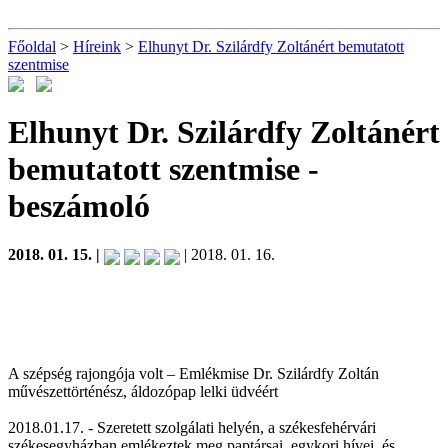
Főoldal
>
Híreink
>
Elhunyt Dr. Szilárdfy Zoltánért bemutatott
szentmise
Elhunyt Dr. Szilárdfy Zoltánért
bemutatott szentmise
-
beszámoló
2018. 01. 15. |
| 2018. 01. 16.
A szépség rajongója volt – Emlékmise Dr. Szilárdfy Zoltán
művészettörténész, áldozópap lelki üdvéért
2018.01.17. - Szeretett szolgálati helyén, a székesfehérvári
székesegyházban emlékeztek meg paptársai, egykori hívei, és