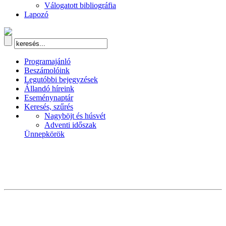
Válogatott bibliográfia
Lapozó
Programajánló
Beszámolóink
Legutóbbi bejegyzések
Állandó híreink
Eseménynaptár
Keresés, szűrés
Nagyböjt és húsvét
Adventi időszak
Ünnepkörök