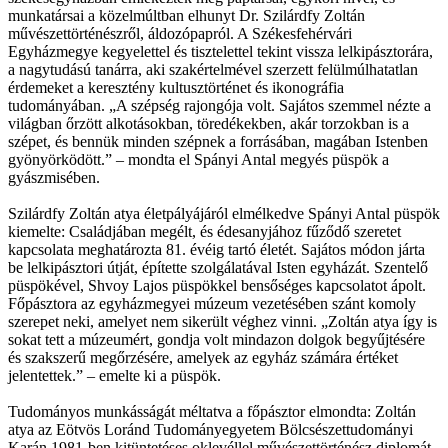
munkatársai a közelmúltban elhunyt Dr. Szilárdfy Zoltán
művészettörténészről, áldozópapról. A Székesfehérvári
Egyházmegye kegyelettel és tisztelettel tekint vissza lelkipásztorára,
a nagytudású tanárra, aki szakértelmével szerzett felülmúlhatatlan
érdemeket a keresztény kultusztörténet és ikonográfia
tudományában. „A szépség rajongója volt. Sajátos szemmel nézte a
világban őrzött alkotásokban, töredékekben, akár torzokban is a
szépet, és bennük minden szépnek a forrásában, magában Istenben
gyönyörködött.” – mondta el Spányi Antal megyés püspök a
gyászmisében.
Szilárdfy Zoltán atya életpályájáról elmélkedve Spányi Antal püspök
kiemelte: Családjában megélt, és édesanyjához fűződő szeretet
kapcsolata meghatározta 81. évéig tartó életét. Sajátos módon járta
be lelkipásztori útját, építette szolgálatával Isten egyházát. Szentelő
püspökével, Shvoy Lajos püspökkel bensőséges kapcsolatot ápolt.
Főpásztora az egyházmegyei múzeum vezetésében szánt komoly
szerepet neki, amelyet nem sikerült véghez vinni. „Zoltán atya így is
sokat tett a múzeumért, gondja volt mindazon dolgok begyűjtésére
és szakszerű megőrzésére, amelyek az egyház számára értéket
jelentettek.” – emelte ki a püspök.
Tudományos munkásságát méltatva a főpásztor elmondta: Zoltán
atya az Eötvös Loránd Tudományegyetem Bölcsészettudományi
Karán 1981-ben kitüntetéses oklevéllel művészettörténész diplomát