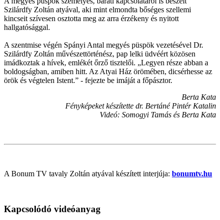
A megyés püspök személyes, baráti kapcsolatáról is beszélt
Szilárdfy Zoltán atyával, aki mint elmondta bőséges szellemi
kincseit szívesen osztotta meg az arra érzékeny és nyitott
hallgatósággal.
A szentmise végén Spányi Antal megyés püspök vezetésével Dr.
Szilárdfy Zoltán művészettörténész, pap lelki üdvéért közösen
imádkoztak a hívek, emlékét őrző tisztelői. „Legyen része abban a
boldogságban, amiben hitt. Az Atyai Ház örömében, dicsérhesse az
örök és végtelen Istent.” - fejezte be imáját a főpásztor.
Berta Kata
Fényképeket készítette dr. Bertáné Pintér Katalin
Videó: Somogyi Tamás és Berta Kata
A Bonum TV tavaly Zoltán atyával készített interjúja:
bonumtv.hu
Kapcsolódó videóanyag