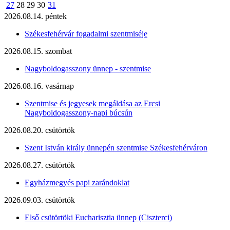
27
28
29
30
31
2026.08.14. péntek
Székesfehérvár fogadalmi szentmiséje
2026.08.15. szombat
Nagyboldogasszony ünnep - szentmise
2026.08.16. vasárnap
Szentmise és jegyesek megáldása az Ercsi
Nagyboldogasszony-napi búcsún
2026.08.20. csütörtök
Szent István király ünnepén szentmise Székesfehérváron
2026.08.27. csütörtök
Egyházmegyés papi zarándoklat
2026.09.03. csütörtök
Első csütörtöki Eucharisztia ünnep (Ciszterci)