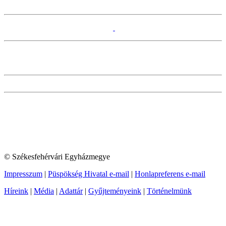
© Székesfehérvári Egyházmegye
Impresszum
|
Püspökség Hivatal e-mail
|
Honlapreferens e-mail
Híreink
|
Média
|
Adattár
|
Gyűjteményeink
|
Történelmünk