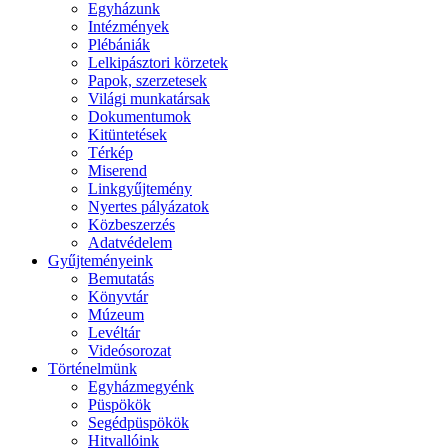
Egyházunk
Intézmények
Plébániák
Lelkipásztori körzetek
Papok, szerzetesek
Világi munkatársak
Dokumentumok
Kitüntetések
Térkép
Miserend
Linkgyűjtemény
Nyertes pályázatok
Közbeszerzés
Adatvédelem
Gyűjteményeink
Bemutatás
Könyvtár
Múzeum
Levéltár
Videósorozat
Történelmünk
Egyházmegyénk
Püspökök
Segédpüspökök
Hitvallóink