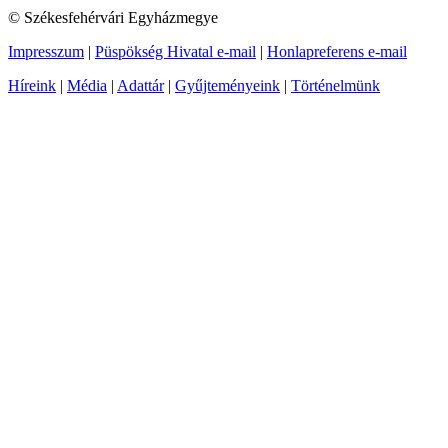
© Székesfehérvári Egyházmegye
Impresszum
|
Püspökség Hivatal e-mail
|
Honlapreferens e-mail
Híreink
|
Média
|
Adattár
|
Gyűjteményeink
|
Történelmünk