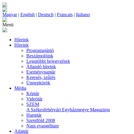
Magyar
|
English
|
Deutsch
|
Francais
|
Italiano
Menü
Híreink
Híreink
Programajánló
Beszámolóink
Legutóbbi bejegyzések
Állandó híreink
Eseménynaptár
Keresés, szűrés
Ünnepkörök
Média
Képtár
Videótár
SZEM
A Székesfehérvári Egyházmegye Magazinja
Hangtár
Szentföld 2008
Napi evangélium
Adattár