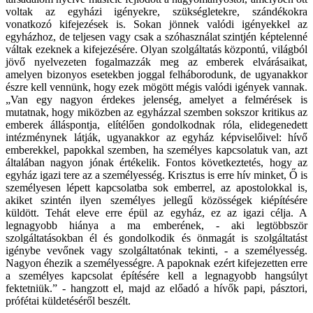
voltak az egyházi igényekre, szükségletekre, szándékokra
vonatkozó kifejezések is. Sokan jönnek valódi igényekkel az
egyházhoz, de teljesen vagy csak a szóhasználat szintjén képtelenné
váltak ezeknek a kifejezésére. Olyan szolgáltatás központú, világból
jövő nyelvezeten fogalmazzák meg az emberek elvárásaikat,
amelyen bizonyos esetekben joggal felháborodunk, de ugyanakkor
észre kell vennünk, hogy ezek mögött mégis valódi igények vannak.
„Van egy nagyon érdekes jelenség, amelyet a felmérések is
mutatnak, hogy miközben az egyházzal szemben sokszor kritikus az
emberek álláspontja, elítélően gondolkodnak róla, elidegenedett
intézménynek látják, ugyanakkor az egyház képviselőivel: hívő
emberekkel, papokkal szemben, ha személyes kapcsolatuk van, azt
általában nagyon jónak értékelik. Fontos következtetés, hogy az
egyház igazi tere az a személyesség. Krisztus is erre hív minket, Ő is
személyesen lépett kapcsolatba sok emberrel, az apostolokkal is,
akiket szintén ilyen személyes jellegű közösségek kiépítésére
küldött. Tehát eleve erre épül az egyház, ez az igazi célja. A
legnagyobb hiánya a ma emberének, - aki legtöbbször
szolgáltatásokban él és gondolkodik és önmagát is szolgáltatást
igénybe vevőnek vagy szolgáltatónak tekinti, - a személyesség.
Nagyon éhezik a személyességre. A papoknak ezért kifejezetten erre
a személyes kapcsolat építésére kell a legnagyobb hangsúlyt
fektetniük.” - hangzott el, majd az előadó a hívők papi, pásztori,
prófétai küldetéséről beszélt.