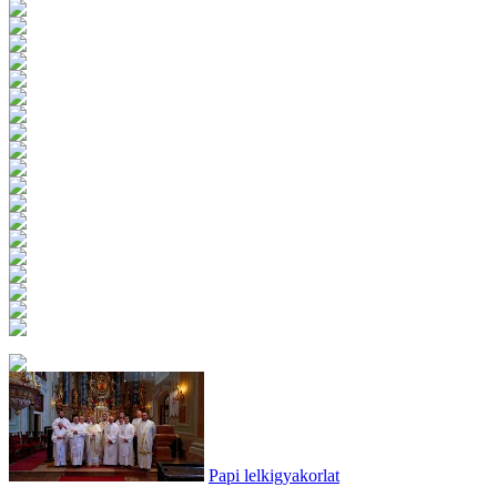
Papi lelkigyakorlat