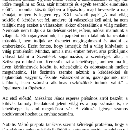
időre megállni az őszi, akár hitoktatói és egyéb teendők elindulása
előtt”. - mondta köszöntőjében a főpásztor, majd bevezette a nap
témáját, milyen is legyen egy XXI. századi pap? „A mai világ
sokféle új kérdést vet fel, amelyre új válaszokat kell adni, ha nem
találjuk meg ezeket a válaszokat, akkor elbeszélünk a világ mellett.
Nemcsak nem tudjuk a küldetésünket teljesíteni, adósai maradunk a
világnak. Elmagányosodunk, ha papként nem találunk kapcsolatot
másokkal, nem tudjuk az üzenetet megfogalmazni és átadni az
embereknek. Ezért fontos, hogy ismerjük fel a világ kihívásait, a
világ problémáit. Mindaz, amit a mai ember felvet, arra próbáljunk
választ találni a Szentlélek sugalmazása, a szentségek által, a
Szűzanya oltalmában. Keressük azt a lehetőséget, amiben ma itt,
ilyen körülmények között is, tehetségünk és adottságaink mellett
megtehetünk. Ha őszintén szembe nézünk a kérdésekkel és
hajlandóak vagyunk, őszinte válaszokat adni, gazdagodunk, utat
találunk, Isten számára alkalmas eszközökké tudunk válni.” -
fogalmazott a főpásztor.
Az első előadó, Mészáros János esperes plébános arról beszélt, a
kihívás komoly feladatokat jelent világ és a pap számára is, de
lehetőséget is, ami megoldásra vár. A változás igénye számos
pozitívumot hozhat az egyház számára.
Nobilis Márió püspöki tanácsos szerint kétrétegű probléma, hogy a
társadalom nyelve másfelé fejlődött a hagyományostól, amelyben ott