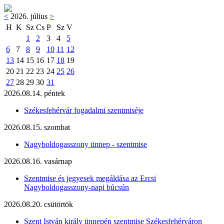
<
2026. július
>
H
K
Sz
Cs
P
Sz
V
1
2
3
4
5
6
7
8
9
10
11
12
13
14
15
16
17
18
19
20
21
22
23
24
25
26
27
28
29
30
31
2026.08.14. péntek
Székesfehérvár fogadalmi szentmiséje
2026.08.15. szombat
Nagyboldogasszony ünnep - szentmise
2026.08.16. vasárnap
Szentmise és jegyesek megáldása az Ercsi
Nagyboldogasszony-napi búcsún
2026.08.20. csütörtök
Szent István király ünnepén szentmise Székesfehérváron