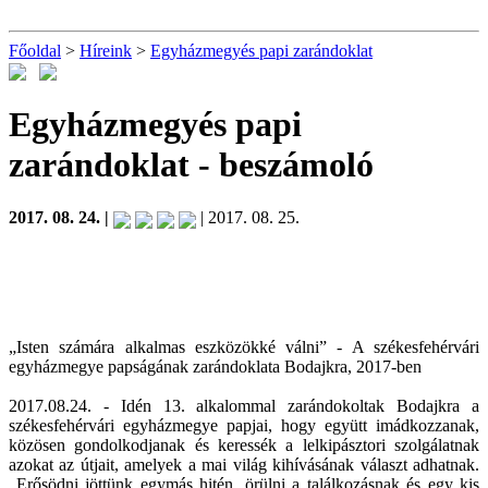
Főoldal
>
Híreink
>
Egyházmegyés papi zarándoklat
Egyházmegyés papi
zarándoklat
- beszámoló
2017. 08. 24. |
| 2017. 08. 25.
„Isten számára alkalmas eszközökké válni” - A székesfehérvári
egyházmegye papságának zarándoklata Bodajkra, 2017-ben
2017.08.24. - Idén 13. alkalommal zarándokoltak Bodajkra a
székesfehérvári egyházmegye papjai, hogy együtt imádkozzanak,
közösen gondolkodjanak és keressék a lelkipásztori szolgálatnak
azokat az útjait, amelyek a mai világ kihívásának választ adhatnak.
„Erősödni jöttünk egymás hitén, örülni a találkozásnak és egy kis