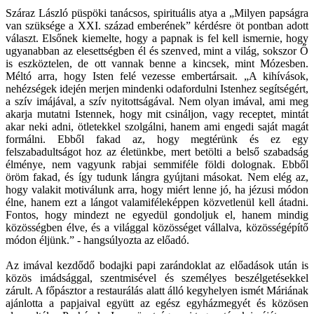
Száraz László püspöki tanácsos, spirituális atya a „Milyen papságra
van szüksége a XXI. század emberének” kérdésre öt pontban adott
választ. Elsőnek kiemelte, hogy a papnak is fel kell ismernie, hogy
ugyanabban az elesettségben él és szenved, mint a világ, sokszor Ő
is eszköztelen, de ott vannak benne a kincsek, mint Mózesben.
Méltó arra, hogy Isten felé vezesse embertársait. „A kihívások,
nehézségek idején merjen mindenki odafordulni Istenhez segítségért,
a szív imájával, a szív nyitottságával. Nem olyan imával, ami meg
akarja mutatni Istennek, hogy mit csináljon, vagy receptet, mintát
akar neki adni, ötletekkel szolgálni, hanem ami engedi saját magát
formálni. Ebből fakad az, hogy megtérünk és ez egy
felszabadultságot hoz az életünkbe, mert betölti a belső szabadság
élménye, nem vagyunk rabjai semmiféle földi dolognak. Ebből
öröm fakad, és így tudunk lángra gyújtani másokat. Nem elég az,
hogy valakit motiválunk arra, hogy miért lenne jó, ha jézusi módon
élne, hanem ezt a lángot valamiféleképpen közvetlenül kell átadni.
Fontos, hogy mindezt ne egyedül gondoljuk el, hanem mindig
közösségben élve, és a világgal közösséget vállalva, közösségépítő
módon éljünk.” - hangsúlyozta az előadó.
Az imával kezdődő bodajki papi zarándoklat az előadások után is
közös imádsággal, szentmisével és személyes beszélgetésekkel
zárult. A főpásztor a restaurálás alatt álló kegyhelyen ismét Máriának
ajánlotta a papjaival együtt az egész egyházmegyét és közösen