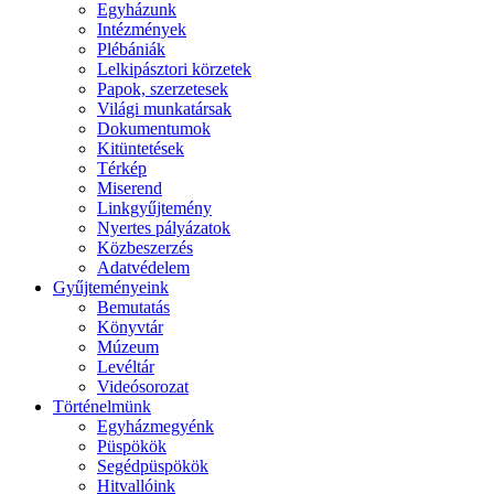
Egyházunk
Intézmények
Plébániák
Lelkipásztori körzetek
Papok, szerzetesek
Világi munkatársak
Dokumentumok
Kitüntetések
Térkép
Miserend
Linkgyűjtemény
Nyertes pályázatok
Közbeszerzés
Adatvédelem
Gyűjteményeink
Bemutatás
Könyvtár
Múzeum
Levéltár
Videósorozat
Történelmünk
Egyházmegyénk
Püspökök
Segédpüspökök
Hitvallóink