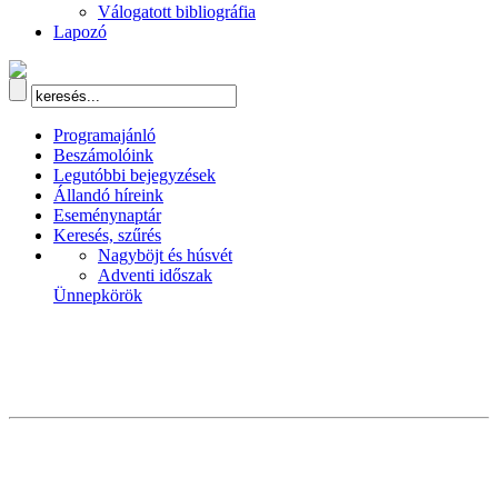
Válogatott bibliográfia
Lapozó
Programajánló
Beszámolóink
Legutóbbi bejegyzések
Állandó híreink
Eseménynaptár
Keresés, szűrés
Nagyböjt és húsvét
Adventi időszak
Ünnepkörök