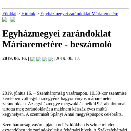
Főoldal
>
Híreink
>
Egyházmegyei zarándoklat Máriaremetére
Egyházmegyei zarándoklat
Máriaremetére
- beszámoló
2019. 06. 16. |
| 2019. 06. 17.
2019. június 16. – Szentháromság vasárnapon, 10.30-kor szentmise
keretében volt egyházmegyénk hagyományos máriaremetei
zarándoklata. Az egyházmegye megszakítás nélkül 92. alkalommal
tartotta meg zarándoklatát a majdnem kétszáz éves múltú
kegyhelyen. A szentmisét Spányi Antal megyéspüspök celebrálta.
Szentháromság vasárnapján a nehéz időkben is szinte minden
esztendőben ide zarándokoltak a fehérvári hívek. A Székesfehérvári