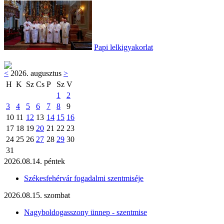
Papi lelkigyakorlat
<
2026. augusztus
>
H
K
Sz
Cs
P
Sz
V
1
2
3
4
5
6
7
8
9
10
11
12
13
14
15
16
17
18
19
20
21
22
23
24
25
26
27
28
29
30
31
2026.08.14. péntek
Székesfehérvár fogadalmi szentmiséje
2026.08.15. szombat
Nagyboldogasszony ünnep - szentmise