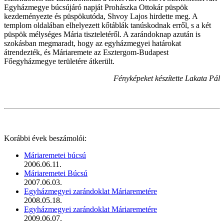
Egyházmegye búcsújáró napját Prohászka Ottokár püspök
kezdeményezte és püspökutóda, Shvoy Lajos hirdette meg. A
templom oldalában elhelyezett kőtáblák tanúskodnak erről, s a két
püspök mélységes Mária tiszteletéről. A zarándoknap azután is
szokásban megmaradt, hogy az egyházmegyei határokat
átrendezték, és Máriaremete az Esztergom-Budapest
Főegyházmegye területére átkerült.
Fényképeket készítette Lakata Pál
Korábbi évek beszámolói:
Máriaremetei búcsú
2006.06.11.
Máriaremetei Búcsú
2007.06.03.
Egyházmegyei zarándoklat Máriaremetére
2008.05.18.
Egyházmegyei zarándoklat Máriaremetére
2009.06.07.