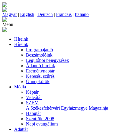
Magyar
|
English
|
Deutsch
|
Francais
|
Italiano
Menü
Híreink
Híreink
Programajánló
Beszámolóink
Legutóbbi bejegyzések
Állandó híreink
Eseménynaptár
Keresés, szűrés
Ünnepkörök
Média
Képtár
Videótár
SZEM
A Székesfehérvári Egyházmegye Magazinja
Hangtár
Szentföld 2008
Napi evangélium
Adattár