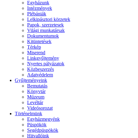
Egyházunk
Intézmények
Plébániák
Lelkipásztori körzetek
Papok, szerzetesek
Világi munkatársak
Dokumentumok
Kitüntetések
Térkép
Miserend
Linkgyűjtemény
Nyertes pályázatok
Közbeszerzés
Adatvédelem
Gyűjteményeink
Bemutatás
Könyvtár
Múzeum
Levéltár
Videósorozat
Történelmünk
Egyházmegyénk
Püspökök
Segédpüspökök
Hitvallóink