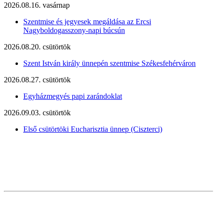
2026.08.16. vasárnap
Szentmise és jegyesek megáldása az Ercsi
Nagyboldogasszony-napi búcsún
2026.08.20. csütörtök
Szent István király ünnepén szentmise Székesfehérváron
2026.08.27. csütörtök
Egyházmegyés papi zarándoklat
2026.09.03. csütörtök
Első csütörtöki Eucharisztia ünnep (Ciszterci)