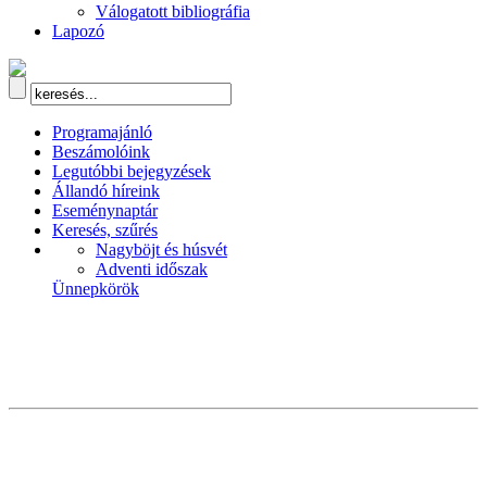
Válogatott bibliográfia
Lapozó
Programajánló
Beszámolóink
Legutóbbi bejegyzések
Állandó híreink
Eseménynaptár
Keresés, szűrés
Nagyböjt és húsvét
Adventi időszak
Ünnepkörök