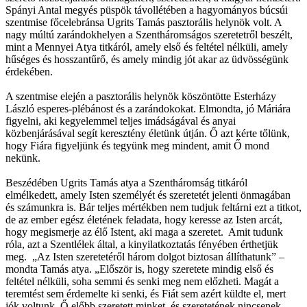
Spányi Antal megyés püspök távollétében a hagyományos búcsúi
szentmise főcelebránsa Ugrits Tamás pasztorális helynök volt. A
nagy múltú zarándokhelyen a Szentháromságos szeretetről beszélt,
mint a Mennyei Atya titkáról, amely első és feltétel nélküli, amely
hűséges és hosszantűrő, és amely mindig jót akar az üdvösségünk
érdekében.
A szentmise elején a pasztorális helynök köszöntötte Esterházy
László esperes-plébánost és a zarándokokat. Elmondta, jó Máriára
figyelni, aki kegyelemmel teljes imádságával és anyai
közbenjárásával segít keresztény életünk útján. Ő azt kérte tőlünk,
hogy Fiára figyeljünk és tegyünk meg mindent, amit Ő mond
nekünk.
Beszédében Ugrits Tamás atya a Szentháromság titkáról
elmélkedett, amely Isten személyét és szeretetét jelenti önmagában
és számunkra is. Bár teljes mértékben nem tudjuk feltárni ezt a titkot,
de az ember egész életének feladata, hogy keresse az Isten arcát,
hogy megismerje az élő Istent, aki maga a szeretet. Amit tudunk
róla, azt a Szentlélek által, a kinyilatkoztatás fényében érthetjük
meg. „Az Isten szeretetéről három dolgot biztosan állíthatunk” –
mondta Tamás atya. „Először is, hogy szeretete mindig első és
feltétel nélküli, soha semmi és senki meg nem előzheti. Magát a
teremtést sem érdemelte ki senki, és Fiát sem azért küldte el, mert
jók voltunk. Ő előbb szeretett minket, és szeretetének nincsenek