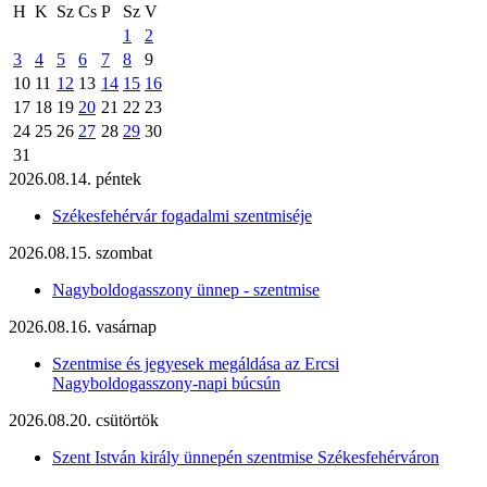
H
K
Sz
Cs
P
Sz
V
1
2
3
4
5
6
7
8
9
10
11
12
13
14
15
16
17
18
19
20
21
22
23
24
25
26
27
28
29
30
31
2026.08.14. péntek
Székesfehérvár fogadalmi szentmiséje
2026.08.15. szombat
Nagyboldogasszony ünnep - szentmise
2026.08.16. vasárnap
Szentmise és jegyesek megáldása az Ercsi
Nagyboldogasszony-napi búcsún
2026.08.20. csütörtök
Szent István király ünnepén szentmise Székesfehérváron