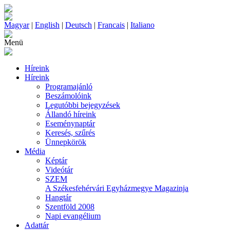
Magyar
|
English
|
Deutsch
|
Francais
|
Italiano
Menü
Híreink
Híreink
Programajánló
Beszámolóink
Legutóbbi bejegyzések
Állandó híreink
Eseménynaptár
Keresés, szűrés
Ünnepkörök
Média
Képtár
Videótár
SZEM
A Székesfehérvári Egyházmegye Magazinja
Hangtár
Szentföld 2008
Napi evangélium
Adattár