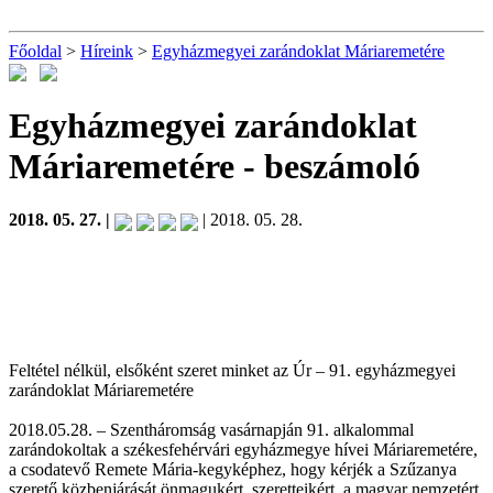
Főoldal
>
Híreink
>
Egyházmegyei zarándoklat Máriaremetére
Egyházmegyei zarándoklat
Máriaremetére
- beszámoló
2018. 05. 27. |
| 2018. 05. 28.
Feltétel nélkül, elsőként szeret minket az Úr – 91. egyházmegyei
zarándoklat Máriaremetére
2018.05.28. – Szentháromság vasárnapján 91. alkalommal
zarándokoltak a székesfehérvári egyházmegye hívei Máriaremetére,
a csodatevő Remete Mária-kegyképhez, hogy kérjék a Szűzanya
szerető közbenjárását önmagukért, szeretteikért, a magyar nemzetért.