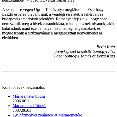
nemzetünkért” – buzdított végül Tamás atya.
A szentmise végén Ugrits Tamás atya megköszönte Esterházy
László esperes-plébánosnak a vendégszeretetet, a fehérvári és
budapesti zarándokok jelenlétét. Reményét fejezte ki, hogy soha
nem szűnik meg a hívek zarándoklata, mindig lesznek olyanok, akik
hálát adnak majd ezen a helyen az imameghallgatásokért, és
megköszönik a Szűzanyának a megtapasztalt kegyelmeket az
életükben.
Berta Kata
Fényképeket készítette Somogyi Illés
Videó: Somogyi Tamás és Berta Kata
Korábbi évek beszámolói:
Máriaremetei búcsú
2006.06.11.
Máriaremetei Búcsú
2007.06.03.
Egyházmegyei zarándoklat Máriaremetére