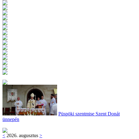
Püspöki szentmise Szent Donát
ünnepén
<
2026. augusztus
>