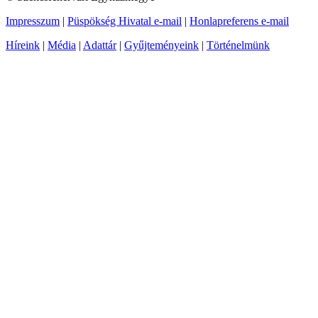
Impresszum
|
Püspökség Hivatal e-mail
|
Honlapreferens e-mail
Híreink
|
Média
|
Adattár
|
Gyűjteményeink
|
Történelmünk