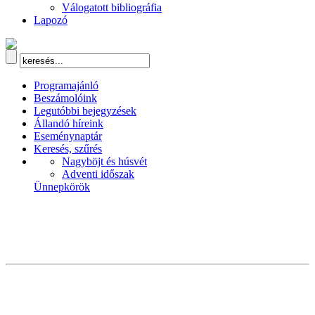
Válogatott bibliográfia
Lapozó
Programajánló
Beszámolóink
Legutóbbi bejegyzések
Állandó híreink
Eseménynaptár
Keresés, szűrés
Nagyböjt és húsvét
Adventi időszak
Ünnepkörök