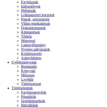
Egyházunk
Intézmények
Plébániák
Lelkipásztori körzetek
Papok, szerzetesek
Világi munkatársak
Dokumentumok
Kitüntetések
Térkép
Miserend
Linkgyűjtemény
Nyertes pályázatok
Közbeszerzés
Adatvédelem
Gyűjteményeink
Bemutatás
Könyvtár
Múzeum
Levéltár
Videósorozat
Történelmünk
Egyházmegyénk
Püspökök
Segédpüspökök
Hitvallóink