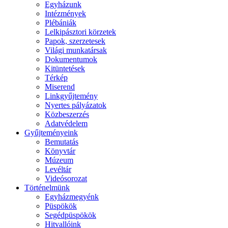
Egyházunk
Intézmények
Plébániák
Lelkipásztori körzetek
Papok, szerzetesek
Világi munkatársak
Dokumentumok
Kitüntetések
Térkép
Miserend
Linkgyűjtemény
Nyertes pályázatok
Közbeszerzés
Adatvédelem
Gyűjteményeink
Bemutatás
Könyvtár
Múzeum
Levéltár
Videósorozat
Történelmünk
Egyházmegyénk
Püspökök
Segédpüspökök
Hitvallóink