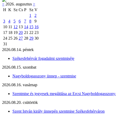
<
2026. augusztus
>
H
K
Sz
Cs
P
Sz
V
1
2
3
4
5
6
7
8
9
10
11
12
13
14
15
16
17
18
19
20
21
22
23
24
25
26
27
28
29
30
31
2026.08.14. péntek
Székesfehérvár fogadalmi szentmiséje
2026.08.15. szombat
Nagyboldogasszony ünnep - szentmise
2026.08.16. vasárnap
Szentmise és jegyesek megáldása az Ercsi Nagyboldogasszony
2026.08.20. csütörtök
Szent István király ünnepén szentmise Székesfehérváron