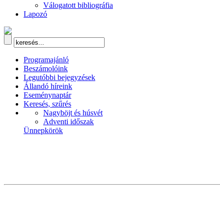
Válogatott bibliográfia
Lapozó
Programajánló
Beszámolóink
Legutóbbi bejegyzések
Állandó híreink
Eseménynaptár
Keresés, szűrés
Nagyböjt és húsvét
Adventi időszak
Ünnepkörök