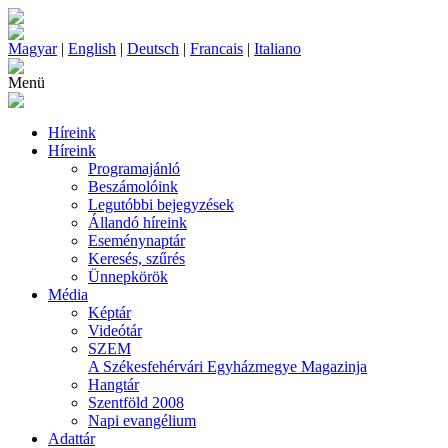
Magyar
|
English
|
Deutsch
|
Francais
|
Italiano
Menü
Híreink
Híreink
Programajánló
Beszámolóink
Legutóbbi bejegyzések
Állandó híreink
Eseménynaptár
Keresés, szűrés
Ünnepkörök
Média
Képtár
Videótár
SZEM
A Székesfehérvári Egyházmegye Magazinja
Hangtár
Szentföld 2008
Napi evangélium
Adattár