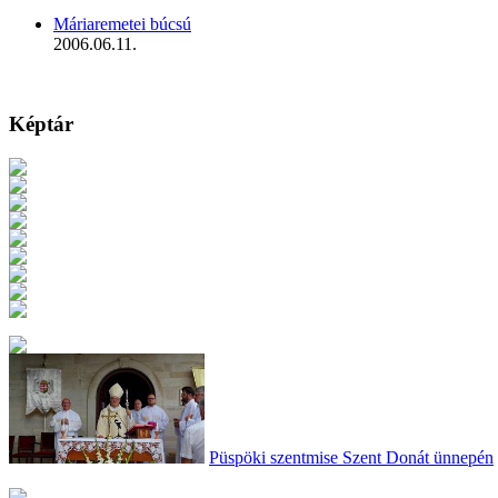
Máriaremetei búcsú
2006.06.11.
Képtár
Püspöki szentmise Szent Donát ünnepén