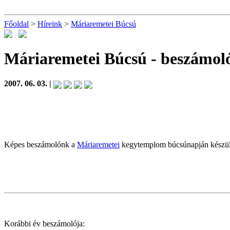
Főoldal
>
Híreink
>
Máriaremetei Búcsú
Máriaremetei Búcsú
- beszámol
2007. 06. 03. |
Képes beszámolónk a
Máriaremetei
kegytemplom búcsúnapján készül
Korábbi év beszámolója: