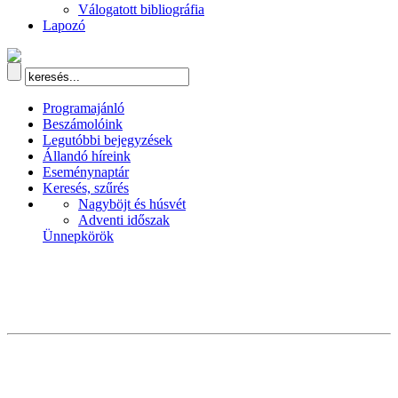
Válogatott bibliográfia
Lapozó
Programajánló
Beszámolóink
Legutóbbi bejegyzések
Állandó híreink
Eseménynaptár
Keresés, szűrés
Nagyböjt és húsvét
Adventi időszak
Ünnepkörök