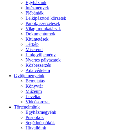
Egyházunk
Intézmények
Plébániák
Lelkipásztori körzetek
Papok, szerzetesek
Világi munkatársak
Dokumentumok
Kitüntetések
Térkép
Miserend
Linkgyűjtemény
Nyertes pályázatok
Közbeszerzés
Adatvédelem
Gyűjteményeink
Bemutatás
Könyvtár
Múzeum
Levéltár
Videósorozat
Történelmünk
Egyházmegyénk
Püspökök
Segédpüspökök
Hitvallóink