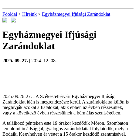
Főoldal
>
Híreink
>
Egyházmegyei Ifjúsági Zarándoklat
Egyházmegyei Ifjúsági
Zarándoklat
2025. 09. 27.
| 2024. 12. 08.
2025.09.26-27. - A Székesfehérvári Egyházmegyei Ifjúsági
Zarándoklat idén is megrendezésre kerül. A zarándoklatra külön is
meghívják azokat a fiatalokat, akik ebben az évben részesültek,
vagy a következő évben részesülnek a bérmálás szentségében.
A találkozó pénteken este 19 órakor kezdődik Móron. Szombaton
templomi imádsággal, gyalogos zarándoklattal folytatódik, mely a
Bodajki Kegyhelyen ér véget a 15 órakor kezdődő szentmisével.