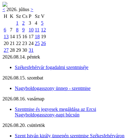
<
2026. július
>
H
K
Sz
Cs
P
Sz
V
1
2
3
4
5
6
7
8
9
10
11
12
13
14
15
16
17
18
19
20
21
22
23
24
25
26
27
28
29
30
31
2026.08.14. péntek
Székesfehérvár fogadalmi szentmiséje
2026.08.15. szombat
Nagyboldogasszony ünnep - szentmise
2026.08.16. vasárnap
Szentmise és jegyesek megáldása az Ercsi
Nagyboldogasszony-napi búcsún
2026.08.20. csütörtök
Szent István király ünnepén szentmise Székesfehérváron