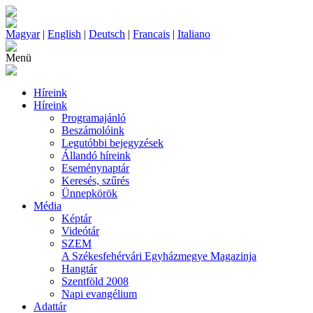
Magyar
|
English
|
Deutsch
|
Francais
|
Italiano
Menü
Híreink
Híreink
Programajánló
Beszámolóink
Legutóbbi bejegyzések
Állandó híreink
Eseménynaptár
Keresés, szűrés
Ünnepkörök
Média
Képtár
Videótár
SZEM
A Székesfehérvári Egyházmegye Magazinja
Hangtár
Szentföld 2008
Napi evangélium
Adattár