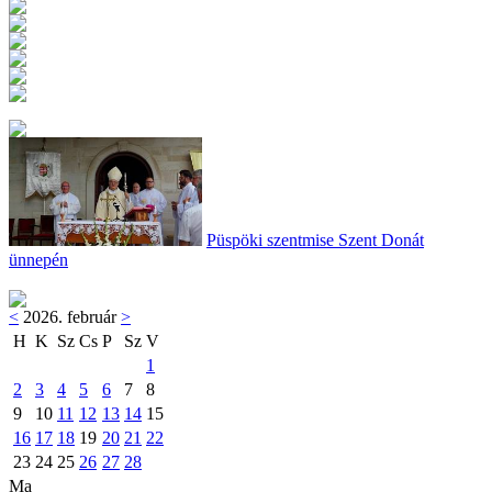
Püspöki szentmise Szent Donát
ünnepén
<
2026. február
>
H
K
Sz
Cs
P
Sz
V
1
2
3
4
5
6
7
8
9
10
11
12
13
14
15
16
17
18
19
20
21
22
23
24
25
26
27
28
Ma