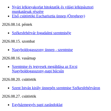
Nyári lelkigyakorlat hitoktatók és világi lelkipásztori
munkatársak részére
Első csütörtöki Eucharisztia ünnep (Öreghegy)
2026.08.14. péntek
Székesfehérvár fogadalmi szentmiséje
2026.08.15. szombat
Nagyboldogasszony ünnep - szentmise
2026.08.16. vasárnap
Szentmise és jegyesek megáldása az Ercsi
Nagyboldogasszony-napi búcsún
2026.08.20. csütörtök
Szent István király ünnepén szentmise Székesfehérváron
2026.08.27. csütörtök
Egyházmegyés papi zarándoklat