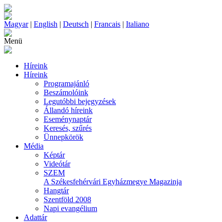
Magyar
|
English
|
Deutsch
|
Francais
|
Italiano
Menü
Híreink
Híreink
Programajánló
Beszámolóink
Legutóbbi bejegyzések
Állandó híreink
Eseménynaptár
Keresés, szűrés
Ünnepkörök
Média
Képtár
Videótár
SZEM
A Székesfehérvári Egyházmegye Magazinja
Hangtár
Szentföld 2008
Napi evangélium
Adattár