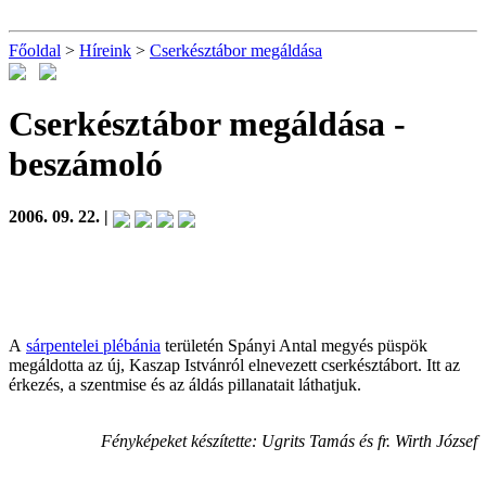
Főoldal
>
Híreink
>
Cserkésztábor megáldása
Cserkésztábor megáldása
-
beszámoló
2006. 09. 22. |
A
sárpentelei plébánia
területén Spányi Antal megyés püspök
megáldotta az új, Kaszap Istvánról elnevezett cserkésztábort. Itt az
érkezés, a szentmise és az áldás pillanatait láthatjuk.
Fényképeket készítette: Ugrits Tamás és fr. Wirth József