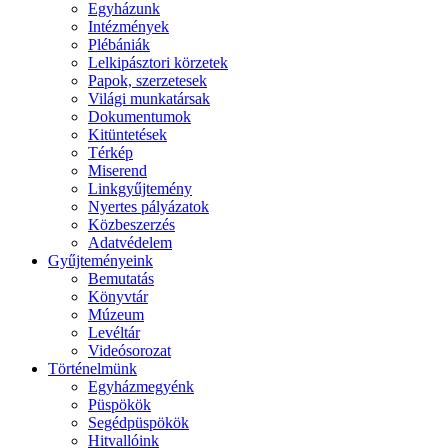
Egyházunk
Intézmények
Plébániák
Lelkipásztori körzetek
Papok, szerzetesek
Világi munkatársak
Dokumentumok
Kitüntetések
Térkép
Miserend
Linkgyűjtemény
Nyertes pályázatok
Közbeszerzés
Adatvédelem
Gyűjteményeink
Bemutatás
Könyvtár
Múzeum
Levéltár
Videósorozat
Történelmünk
Egyházmegyénk
Püspökök
Segédpüspökök
Hitvallóink