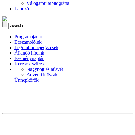
Válogatott bibliográfia
Lapozó
Programajánló
Beszámolóink
Legutóbbi bejegyzések
Állandó híreink
Eseménynaptár
Keresés, szűrés
Nagyböjt és húsvét
Adventi időszak
Ünnepkörök