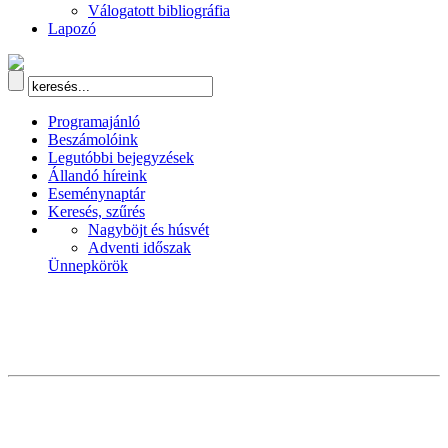
Válogatott bibliográfia
Lapozó
Programajánló
Beszámolóink
Legutóbbi bejegyzések
Állandó híreink
Eseménynaptár
Keresés, szűrés
Nagyböjt és húsvét
Adventi időszak
Ünnepkörök