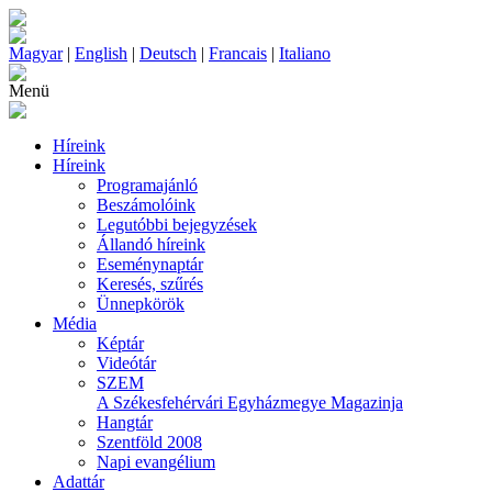
Magyar
|
English
|
Deutsch
|
Francais
|
Italiano
Menü
Híreink
Híreink
Programajánló
Beszámolóink
Legutóbbi bejegyzések
Állandó híreink
Eseménynaptár
Keresés, szűrés
Ünnepkörök
Média
Képtár
Videótár
SZEM
A Székesfehérvári Egyházmegye Magazinja
Hangtár
Szentföld 2008
Napi evangélium
Adattár