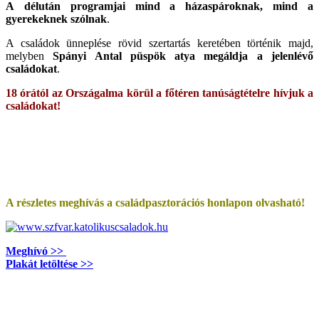
A délután programjai mind a házaspároknak, mind a
gyerekeknek szólnak
.
A családok ünneplése rövid szertartás keretében történik majd,
melyben
Spányi Antal püspök atya megáldja a jelenlévő
családokat
.
18 órától
az Országalma körül a főtéren tanúságtételre hívjuk a
családokat!
A részletes meghívás a családpasztorációs honlapon olvasható!
Meghívó >>
Plakát letöltése >>