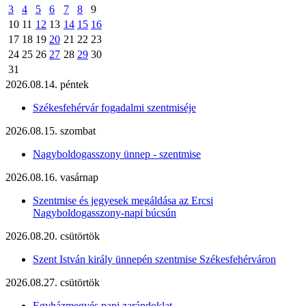
3
4
5
6
7
8
9
10
11
12
13
14
15
16
17
18
19
20
21
22
23
24
25
26
27
28
29
30
31
2026.08.14. péntek
Székesfehérvár fogadalmi szentmiséje
2026.08.15. szombat
Nagyboldogasszony ünnep - szentmise
2026.08.16. vasárnap
Szentmise és jegyesek megáldása az Ercsi
Nagyboldogasszony-napi búcsún
2026.08.20. csütörtök
Szent István király ünnepén szentmise Székesfehérváron
2026.08.27. csütörtök
Egyházmegyés papi zarándoklat