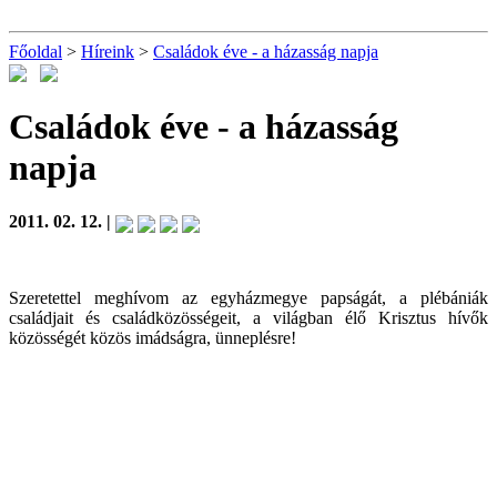
Főoldal
>
Híreink
>
Családok éve - a házasság napja
Családok éve - a házasság
napja
2011. 02. 12. |
Szeretettel meghívom az egyházmegye papságát, a plébániák
családjait és családközösségeit, a világban élő Krisztus hívők
közösségét közös imádságra, ünneplésre!