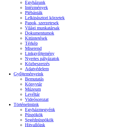
Egyházunk
Intézmények
Plébániák
Lelkipásztori körzetek
Papok, szerzetesek
Világi munkatársak
Dokumentumok
Kitüntetések
Térkép
Miserend
Linkgyűjtemény
Nyertes pályázatok
Közbeszerzés
Adatvédelem
Gyűjteményeink
Bemutatás
Könyvtár
Múzeum
Levéltár
Videósorozat
Történelmünk
Egyházmegyénk
Püspökök
Segédpüspökök
Hitvallóink