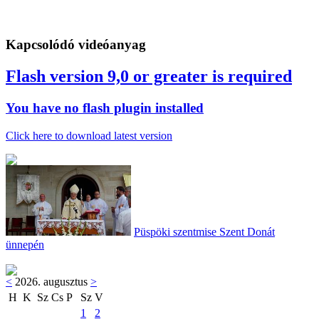
Kapcsolódó videóanyag
Flash version 9,0 or greater is required
You have no flash plugin installed
Click here to download latest version
Püspöki szentmise Szent Donát
ünnepén
<
2026. augusztus
>
H
K
Sz
Cs
P
Sz
V
1
2