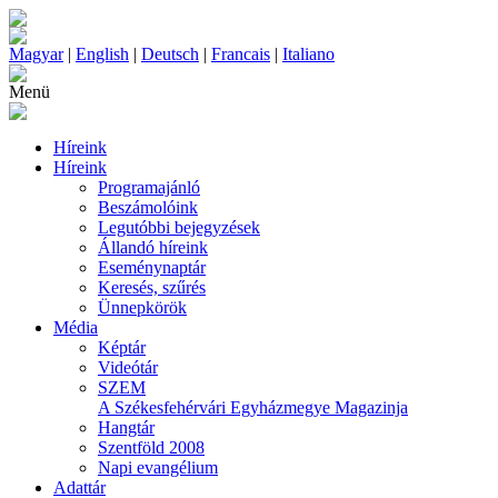
Magyar
|
English
|
Deutsch
|
Francais
|
Italiano
Menü
Híreink
Híreink
Programajánló
Beszámolóink
Legutóbbi bejegyzések
Állandó híreink
Eseménynaptár
Keresés, szűrés
Ünnepkörök
Média
Képtár
Videótár
SZEM
A Székesfehérvári Egyházmegye Magazinja
Hangtár
Szentföld 2008
Napi evangélium
Adattár