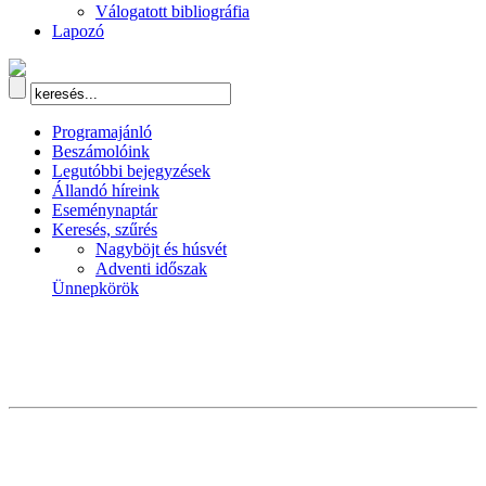
Válogatott bibliográfia
Lapozó
Programajánló
Beszámolóink
Legutóbbi bejegyzések
Állandó híreink
Eseménynaptár
Keresés, szűrés
Nagyböjt és húsvét
Adventi időszak
Ünnepkörök