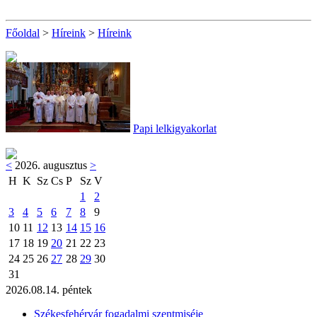
Főoldal
>
Híreink
>
Híreink
Papi lelkigyakorlat
<
2026. augusztus
>
H
K
Sz
Cs
P
Sz
V
1
2
3
4
5
6
7
8
9
10
11
12
13
14
15
16
17
18
19
20
21
22
23
24
25
26
27
28
29
30
31
2026.08.14. péntek
Székesfehérvár fogadalmi szentmiséje