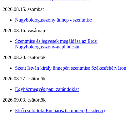
2026.08.15. szombat
Nagyboldogasszony ünnep - szentmise
2026.08.16. vasárnap
Szentmise és jegyesek megáldása az Ercsi
Nagyboldogasszony-napi búcsún
2026.08.20. csütörtök
Szent István király ünnepén szentmise Székesfehérváron
2026.08.27. csütörtök
Egyházmegyés papi zarándoklat
2026.09.03. csütörtök
Első csütörtöki Eucharisztia ünnep (Ciszterci)