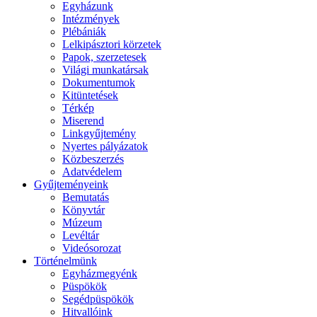
Egyházunk
Intézmények
Plébániák
Lelkipásztori körzetek
Papok, szerzetesek
Világi munkatársak
Dokumentumok
Kitüntetések
Térkép
Miserend
Linkgyűjtemény
Nyertes pályázatok
Közbeszerzés
Adatvédelem
Gyűjteményeink
Bemutatás
Könyvtár
Múzeum
Levéltár
Videósorozat
Történelmünk
Egyházmegyénk
Püspökök
Segédpüspökök
Hitvallóink