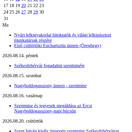
17
18
19
20
21
22
23
24
25
26
27
28
29
30
31
Ma
Nyári lelkigyakorlat hitoktatók és világi lelkipásztori
munkatársak részére
Első csütörtöki Eucharisztia ünnep (Öreghegy)
2026.08.14. péntek
Székesfehérvár fogadalmi szentmiséje
2026.08.15. szombat
Nagyboldogasszony ünnep - szentmise
2026.08.16. vasárnap
Szentmise és jegyesek megáldása az Ercsi
Nagyboldogasszony-napi búcsún
2026.08.20. csütörtök
Szent István király ünnepén szentmise Székesfehérváron