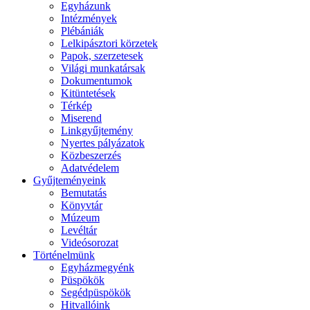
Egyházunk
Intézmények
Plébániák
Lelkipásztori körzetek
Papok, szerzetesek
Világi munkatársak
Dokumentumok
Kitüntetések
Térkép
Miserend
Linkgyűjtemény
Nyertes pályázatok
Közbeszerzés
Adatvédelem
Gyűjteményeink
Bemutatás
Könyvtár
Múzeum
Levéltár
Videósorozat
Történelmünk
Egyházmegyénk
Püspökök
Segédpüspökök
Hitvallóink