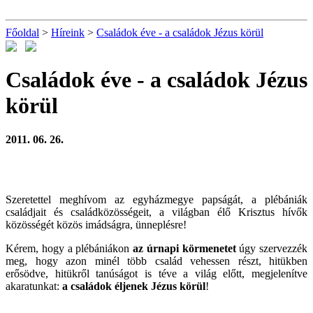
Főoldal
>
Híreink
>
Családok éve - a családok Jézus körül
Családok éve - a családok Jézus
körül
2011. 06. 26.
Szeretettel meghívom az egyházmegye papságát, a plébániák
családjait és családközösségeit, a világban élő Krisztus hívők
közösségét közös imádságra, ünneplésre!
Kérem, hogy a plébániákon
az úrnapi körmenetet
úgy szervezzék
meg, hogy azon minél több család vehessen részt, hitükben
erősödve, hitükről tanúságot is téve a világ előtt, megjelenítve
akaratunkat:
a családok éljenek Jézus körül
!