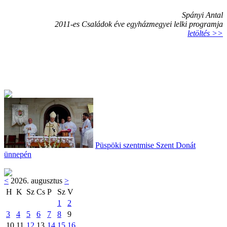
Spányi Antal
2011-es Családok éve egyházmegyei lelki programja
letöltés >>
Püspöki szentmise Szent Donát
ünnepén
<
2026. augusztus
>
H
K
Sz
Cs
P
Sz
V
1
2
3
4
5
6
7
8
9
10
11
12
13
14
15
16