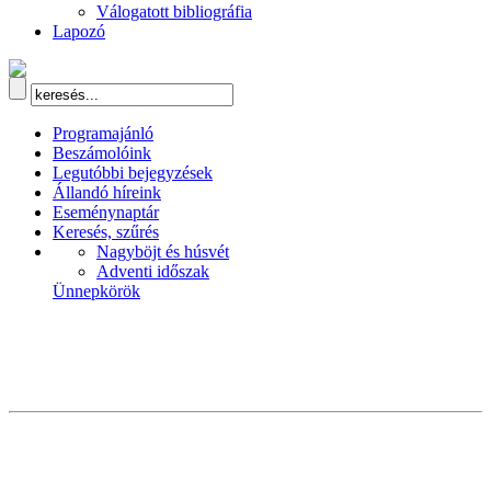
Válogatott bibliográfia
Lapozó
Programajánló
Beszámolóink
Legutóbbi bejegyzések
Állandó híreink
Eseménynaptár
Keresés, szűrés
Nagyböjt és húsvét
Adventi időszak
Ünnepkörök