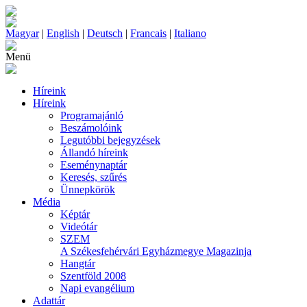
Magyar
|
English
|
Deutsch
|
Francais
|
Italiano
Menü
Híreink
Híreink
Programajánló
Beszámolóink
Legutóbbi bejegyzések
Állandó híreink
Eseménynaptár
Keresés, szűrés
Ünnepkörök
Média
Képtár
Videótár
SZEM
A Székesfehérvári Egyházmegye Magazinja
Hangtár
Szentföld 2008
Napi evangélium
Adattár