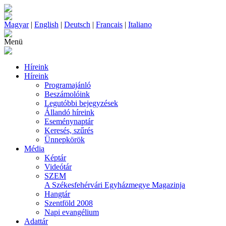
Magyar
|
English
|
Deutsch
|
Francais
|
Italiano
Menü
Híreink
Híreink
Programajánló
Beszámolóink
Legutóbbi bejegyzések
Állandó híreink
Eseménynaptár
Keresés, szűrés
Ünnepkörök
Média
Képtár
Videótár
SZEM
A Székesfehérvári Egyházmegye Magazinja
Hangtár
Szentföld 2008
Napi evangélium
Adattár