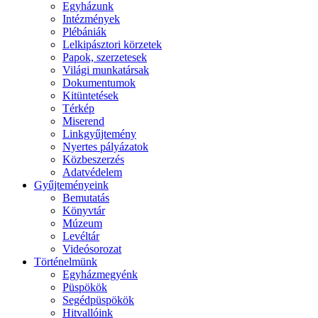
Egyházunk
Intézmények
Plébániák
Lelkipásztori körzetek
Papok, szerzetesek
Világi munkatársak
Dokumentumok
Kitüntetések
Térkép
Miserend
Linkgyűjtemény
Nyertes pályázatok
Közbeszerzés
Adatvédelem
Gyűjteményeink
Bemutatás
Könyvtár
Múzeum
Levéltár
Videósorozat
Történelmünk
Egyházmegyénk
Püspökök
Segédpüspökök
Hitvallóink