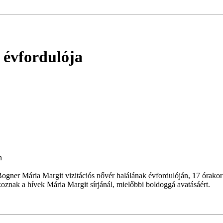
 évfordulója
n
Bogner Mária Margit vizitációs nővér halálának évfordulóján, 17 órako
oznak a hívek Mária Margit sírjánál, mielőbbi boldoggá avatásáért.