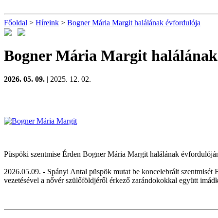
Főoldal
>
Híreink
>
Bogner Mária Margit halálának évfordulója
Bogner Mária Margit halálának
2026. 05. 09.
| 2025. 12. 02.
Püspöki szentmise Érden Bogner Mária Margit halálának évfordulójá
2026.05.09. - Spányi Antal püspök mutat be koncelebrált szentmisét 
vezetésével a nővér szülőföldjéről érkező zarándokokkal együtt imádk