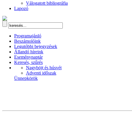
Válogatott bibliográfia
Lapozó
Programajánló
Beszámolóink
Legutóbbi bejegyzések
Állandó híreink
Eseménynaptár
Keresés, szűrés
Nagyböjt és húsvét
Adventi időszak
Ünnepkörök