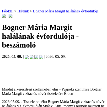
Főoldal
>
Híreink
>
Bogner Mária Margit halálának évfordulója
Bogner Mária Margit
halálának évfordulója
-
beszámoló
2026. 05. 09. |
| 2026. 05. 09.
Mindig a keresztség szellemében élni – Püspöki szentmise Bogner
Mária Margit vizitációs nővér tiszteletére Érden
2026.05.09. - Tiszteletreméltó Bogner Mária Margit vizitációs nővér
halálának 93. évfordulóján Spányi Antal megyés püspök mutatott be