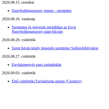
2026.08.15. szombat
Nagyboldogasszony ünnep - szentmise
2026.08.16. vasárnap
Szentmise és jegyesek megáldása az Ercsi
Nagyboldogasszony-napi búcsún
2026.08.20. csütörtök
Szent István király ünnepén szentmise Székesfehérváron
2026.08.27. csütörtök
Egyházmegyés papi zarándoklat
2026.09.03. csütörtök
Első csütörtöki Eucharisztia ünnep (Ciszterci)