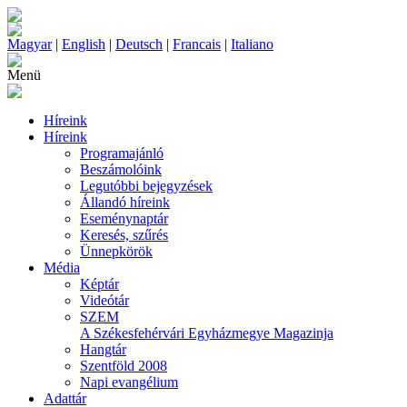
Magyar
|
English
|
Deutsch
|
Francais
|
Italiano
Menü
Híreink
Híreink
Programajánló
Beszámolóink
Legutóbbi bejegyzések
Állandó híreink
Eseménynaptár
Keresés, szűrés
Ünnepkörök
Média
Képtár
Videótár
SZEM
A Székesfehérvári Egyházmegye Magazinja
Hangtár
Szentföld 2008
Napi evangélium
Adattár