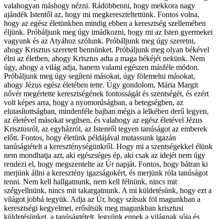
valahogyan máshogy nézni. Rádöbbenni, hogy mekkora nagy
ajándék Istentől az, hogy mi megkereszteltettünk. Fontos volna,
hogy az egész életünkben mindig ebben a keresztség szellemében
éljünk. Próbáljunk meg úgy imádkozni, hogy mi az Isten gyermekei
vagyunk és az Atyához szólunk. Próbáljunk meg úgy szeretni,
ahogy Krisztus szeretett bennünket. Próbáljunk meg olyan békével
élni az életben, ahogy Krisztus adta a maga békéjét nekünk. Nem
úgy, ahogy a világ adja, hanem valami egészen másféle módon.
Próbáljunk meg úgy segíteni másokat, úgy fölemelni másokat,
ahogy Jézus egész életében tette. Úgy gondolom, Mária Margit
nővér megértette keresztségének fontosságát és szentségét, és ezért
volt képes arra, hogy a nyomorúságban, a betegségben, az
elutasítottságban, mindenféle bajban mégis a lelkében derű legyen,
az életével másokat segítsen, és valahogy az egész életével Jézus
Krisztusról, az egyházról, az Istenről tegyen tanúságot az emberek
előtt. Fontos, hogy életünk példájával mutassunk igazán
tanúságtételt a kereszténységünkről. Hogy mi a szentségekkel élünk
nem mondhatja azt, aki egészséges ép, aki csak az idejét nem úgy
rendezi el, hogy megszentelte az Úr napját. Fontos, hogy bátran ki
merjünk állni a keresztény igazságokért, és merjünk róla tanúságot
tenni. Nem kell hallgatnunk, nem kell félnünk, nincs mit
szégyellnünk, nincs mit takargatnunk. A mi küldetésünk, hogy ezt a
világot jobbá tegyük. Adja az Úr, hogy szítsuk föl magunkban a
keresztségi kegyelmet, erősítsük meg magunkban krisztusi
küldetésünket, a tanúságtételt, legyünk ennek a világnak sója és