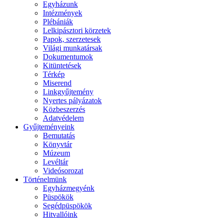
Egyházunk
Intézmények
Plébániák
Lelkipásztori körzetek
Papok, szerzetesek
Világi munkatársak
Dokumentumok
Kitüntetések
Térkép
Miserend
Linkgyűjtemény
Nyertes pályázatok
Közbeszerzés
Adatvédelem
Gyűjteményeink
Bemutatás
Könyvtár
Múzeum
Levéltár
Videósorozat
Történelmünk
Egyházmegyénk
Püspökök
Segédpüspökök
Hitvallóink