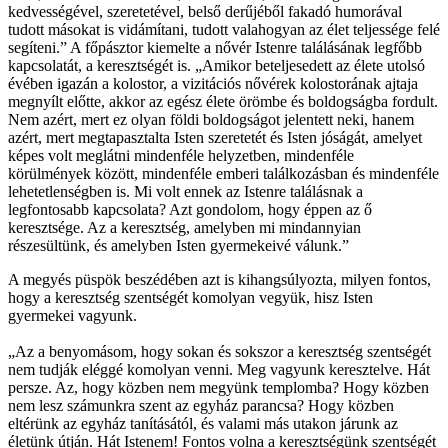
kedvességével, szeretetével, belső derűjéből fakadó humorával
tudott másokat is vidámítani, tudott valahogyan az élet teljessége felé
segíteni.” A főpásztor kiemelte a nővér Istenre találásának legfőbb
kapcsolatát, a keresztségét is. „Amikor beteljesedett az élete utolsó
évében igazán a kolostor, a vizitációs nővérek kolostorának ajtaja
megnyílt előtte, akkor az egész élete örömbe és boldogságba fordult.
Nem azért, mert ez olyan földi boldogságot jelentett neki, hanem
azért, mert megtapasztalta Isten szeretetét és Isten jóságát, amelyet
képes volt meglátni mindenféle helyzetben, mindenféle
körülmények között, mindenféle emberi találkozásban és mindenféle
lehetetlenségben is. Mi volt ennek az Istenre találásnak a
legfontosabb kapcsolata? Azt gondolom, hogy éppen az ő
keresztsége. Az a keresztség, amelyben mi mindannyian
részesültünk, és amelyben Isten gyermekeivé válunk.”
A megyés püspök beszédében azt is kihangsúlyozta, milyen fontos,
hogy a keresztség szentségét komolyan vegyük, hisz Isten
gyermekei vagyunk.
„Az a benyomásom, hogy sokan és sokszor a keresztség szentségét
nem tudják eléggé komolyan venni. Meg vagyunk keresztelve. Hát
persze. Az, hogy közben nem megyünk templomba? Hogy közben
nem lesz számunkra szent az egyház parancsa? Hogy közben
eltérünk az egyház tanításától, és valami más utakon járunk az
életünk útján. Hát Istenem! Fontos volna a keresztségünk szentségét