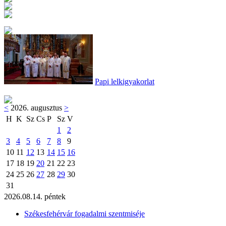
Papi lelkigyakorlat
<
2026. augusztus
>
H
K
Sz
Cs
P
Sz
V
1
2
3
4
5
6
7
8
9
10
11
12
13
14
15
16
17
18
19
20
21
22
23
24
25
26
27
28
29
30
31
2026.08.14. péntek
Székesfehérvár fogadalmi szentmiséje