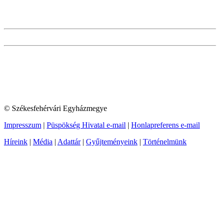
© Székesfehérvári Egyházmegye
Impresszum
|
Püspökség Hivatal e-mail
|
Honlapreferens e-mail
Híreink
|
Média
|
Adattár
|
Gyűjteményeink
|
Történelmünk