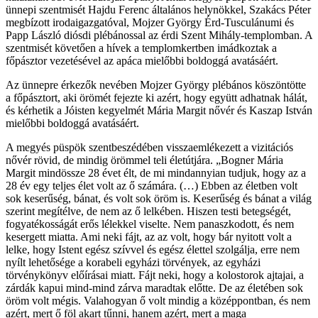
ünnepi szentmisét Hajdu Ferenc általános helynökkel, Szakács Péter
megbízott irodaigazgatóval, Mojzer György Érd-Tusculánumi és
Papp László diósdi plébánossal az érdi Szent Mihály-templomban. A
szentmisét követően a hívek a templomkertben imádkoztak a
főpásztor vezetésével az apáca mielőbbi boldoggá avatásáért.
Az ünnepre érkezők nevében Mojzer György plébános köszöntötte
a főpásztort, aki örömét fejezte ki azért, hogy együtt adhatnak hálát,
és kérhetik a Jóisten kegyelmét Mária Margit nővér és Kaszap István
mielőbbi boldoggá avatásáért.
A megyés püspök szentbeszédében visszaemlékezett a vizitációs
nővér rövid, de mindig örömmel teli életútjára. „Bogner Mária
Margit mindössze 28 évet élt, de mi mindannyian tudjuk, hogy az a
28 év egy teljes élet volt az ő számára. (…) Ebben az életben volt
sok keserűség, bánat, és volt sok öröm is. Keserűség és bánat a világ
szerint megítélve, de nem az ő lelkében. Hiszen testi betegségét,
fogyatékosságát erős lélekkel viselte. Nem panaszkodott, és nem
kesergett miatta. Ami neki fájt, az az volt, hogy bár nyitott volt a
lelke, hogy Istent egész szívvel és egész élettel szolgálja, erre nem
nyílt lehetősége a korabeli egyházi törvények, az egyházi
törvénykönyv előírásai miatt. Fájt neki, hogy a kolostorok ajtajai, a
zárdák kapui mind-mind zárva maradtak előtte. De az életében sok
öröm volt mégis. Valahogyan ő volt mindig a középpontban, és nem
azért, mert ő föl akart tűnni, hanem azért, mert a maga