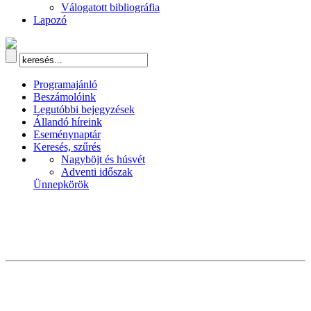
Válogatott bibliográfia
Lapozó
Programajánló
Beszámolóink
Legutóbbi bejegyzések
Állandó híreink
Eseménynaptár
Keresés, szűrés
Nagyböjt és húsvét
Adventi időszak
Ünnepkörök