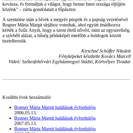
kovásza, és formáljuk a világot, hogy benne Isten országa eljöjjön
közénk” – zárta gondolatait a főpásztor.
A szentmise után a hívek a megyés püspök és a papság vezetésével
Bogner Mária Margit sírjához vonultak, ahol együtt imádkozva
kérték a Szűz Anyát, hogy a szent életű nővért, mint az egyszerűség,
a szívbéli alázat, a hűség példaképét mielőbb a boldogok között
tisztelhessük.
Kirschné Schöffer Nikolett
Fényképeket készítette Kovács Marcell
Videó: Székesfehérvári Egyházmegyei Stúdió, Körtvélyes Tivadar
Korábbi évek beszámolói:
Bogner Mária Margit halálának évfordulója
2006.05.13.
Bogner Mária Margit halálának évfordulója
2007.05.13.
Bogner Mária Margit halálának évfordulója