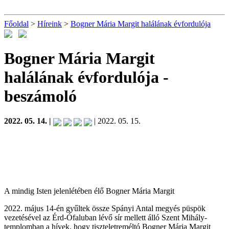
Főoldal
>
Híreink
>
Bogner Mária Margit halálának évfordulója
Bogner Mária Margit
halálának évfordulója
-
beszámoló
2022. 05. 14. |
| 2022. 05. 15.
A mindig Isten jelenlétében élő Bogner Mária Margit
2022. május 14-én gyűltek össze Spányi Antal megyés püspök
vezetésével az Érd-Ófaluban lévő sír mellett álló Szent Mihály-
templomban a hívek, hogy tiszteletreméltó Bogner Mária Margit