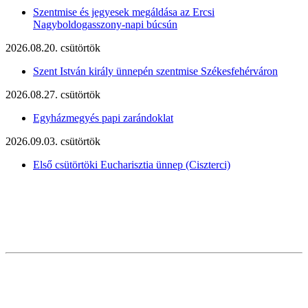
Szentmise és jegyesek megáldása az Ercsi
Nagyboldogasszony-napi búcsún
2026.08.20. csütörtök
Szent István király ünnepén szentmise Székesfehérváron
2026.08.27. csütörtök
Egyházmegyés papi zarándoklat
2026.09.03. csütörtök
Első csütörtöki Eucharisztia ünnep (Ciszterci)