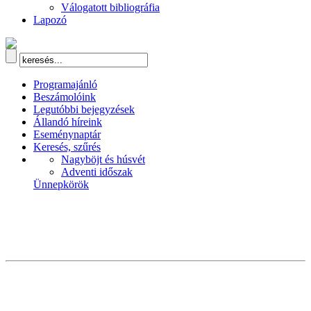
Válogatott bibliográfia
Lapozó
Programajánló
Beszámolóink
Legutóbbi bejegyzések
Állandó híreink
Eseménynaptár
Keresés, szűrés
Nagyböjt és húsvét
Adventi időszak
Ünnepkörök