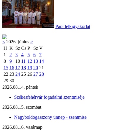
Papi lelkigyakorlat
<
2026. június
>
H
K
Sz
Cs
P
Sz
V
1
2
3
4
5
6
7
8
9
10
11
12
13
14
15
16
17
18
19
20
21
22
23
24
25
26
27
28
29
30
2026.08.14. péntek
Székesfehérvár fogadalmi szentmiséje
2026.08.15. szombat
Nagyboldogasszony ünnep - szentmise
2026.08.16. vasárnap