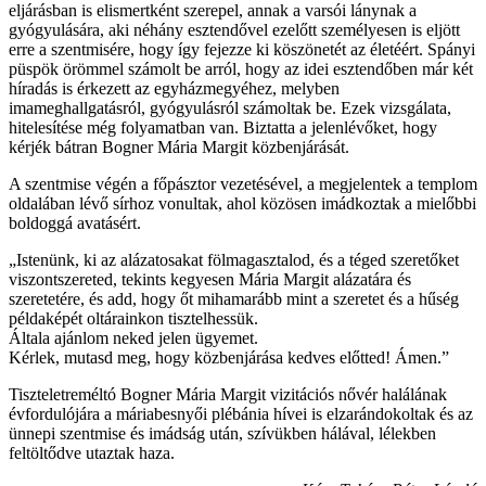
eljárásban is elismertként szerepel, annak a varsói lánynak a
gyógyulására, aki néhány esztendővel ezelőtt személyesen is eljött
erre a szentmisére, hogy így fejezze ki köszönetét az életéért. Spányi
püspök örömmel számolt be arról, hogy az idei esztendőben már két
híradás is érkezett az egyházmegyéhez, melyben
imameghallgatásról, gyógyulásról számoltak be. Ezek vizsgálata,
hitelesítése még folyamatban van. Biztatta a jelenlévőket, hogy
kérjék bátran Bogner Mária Margit közbenjárását.
A szentmise végén a főpásztor vezetésével, a megjelentek a templom
oldalában lévő sírhoz vonultak, ahol közösen imádkoztak a mielőbbi
boldoggá avatásért.
„Istenünk, ki az alázatosakat fölmagasztalod, és a téged szeretőket
viszontszereted, tekints kegyesen Mária Margit alázatára és
szeretetére, és add, hogy őt mihamarább mint a szeretet és a hűség
példaképét oltárainkon tisztelhessük.
Általa ajánlom neked jelen ügyemet.
Kérlek, mutasd meg, hogy közbenjárása kedves előtted! Ámen.”
Tiszteletreméltó Bogner Mária Margit vizitációs nővér halálának
évfordulójára a máriabesnyői plébánia hívei is elzarándokoltak és az
ünnepi szentmise és imádság után, szívükben hálával, lélekben
feltöltődve utaztak haza.