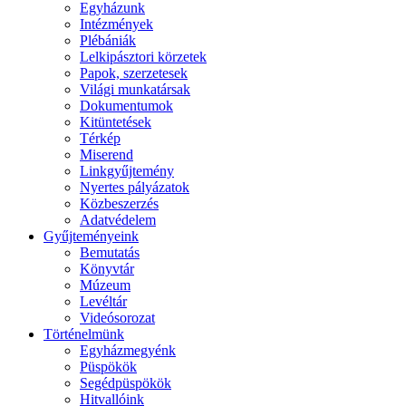
Egyházunk
Intézmények
Plébániák
Lelkipásztori körzetek
Papok, szerzetesek
Világi munkatársak
Dokumentumok
Kitüntetések
Térkép
Miserend
Linkgyűjtemény
Nyertes pályázatok
Közbeszerzés
Adatvédelem
Gyűjteményeink
Bemutatás
Könyvtár
Múzeum
Levéltár
Videósorozat
Történelmünk
Egyházmegyénk
Püspökök
Segédpüspökök
Hitvallóink