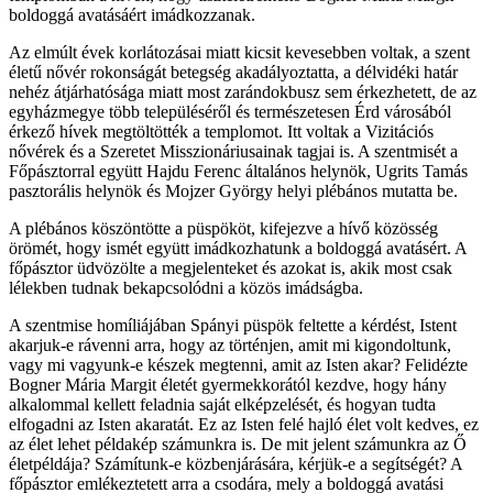
boldoggá avatásáért imádkozzanak.
Az elmúlt évek korlátozásai miatt kicsit kevesebben voltak, a szent
életű nővér rokonságát betegség akadályoztatta, a délvidéki határ
nehéz átjárhatósága miatt most zarándokbusz sem érkezhetett, de az
egyházmegye több településéről és természetesen Érd városából
érkező hívek megtöltötték a templomot. Itt voltak a Vizitációs
nővérek és a Szeretet Misszionáriusainak tagjai is. A szentmisét a
Főpásztorral együtt Hajdu Ferenc általános helynök, Ugrits Tamás
pasztorális helynök és Mojzer György helyi plébános mutatta be.
A plébános köszöntötte a püspököt, kifejezve a hívő közösség
örömét, hogy ismét együtt imádkozhatunk a boldoggá avatásért. A
főpásztor üdvözölte a megjelenteket és azokat is, akik most csak
lélekben tudnak bekapcsolódni a közös imádságba.
A szentmise homíliájában Spányi püspök feltette a kérdést, Istent
akarjuk-e rávenni arra, hogy az történjen, amit mi kigondoltunk,
vagy mi vagyunk-e készek megtenni, amit az Isten akar? Felidézte
Bogner Mária Margit életét gyermekkorától kezdve, hogy hány
alkalommal kellett feladnia saját elképzelését, és hogyan tudta
elfogadni az Isten akaratát. Ez az Isten felé hajló élet volt kedves, ez
az élet lehet példakép számunkra is. De mit jelent számunkra az Ő
életpéldája? Számítunk-e közbenjárására, kérjük-e a segítségét? A
főpásztor emlékeztetett arra a csodára, mely a boldoggá avatási