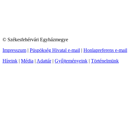
© Székesfehérvári Egyházmegye
Impresszum
|
Püspökség Hivatal e-mail
|
Honlapreferens e-mail
Híreink
|
Média
|
Adattár
|
Gyűjteményeink
|
Történelmünk