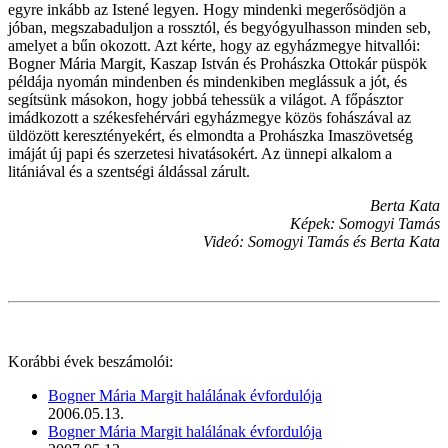
egyre inkább az Istené legyen. Hogy mindenki megerősödjön a
jóban, megszabaduljon a rossztól, és begyógyulhasson minden seb,
amelyet a bűn okozott. Azt kérte, hogy az egyházmegye hitvallói:
Bogner Mária Margit, Kaszap István és Prohászka Ottokár püspök
példája nyomán mindenben és mindenkiben meglássuk a jót, és
segítsünk másokon, hogy jobbá tehessük a világot. A főpásztor
imádkozott a székesfehérvári egyházmegye közös fohászával az
üldözött keresztényekért, és elmondta a Prohászka Imaszövetség
imáját új papi és szerzetesi hivatásokért. Az ünnepi alkalom a
litániával és a szentségi áldással zárult.
Berta Kata
Képek: Somogyi Tamás
Videó: Somogyi Tamás és Berta Kata
Korábbi évek beszámolói:
Bogner Mária Margit halálának évfordulója
2006.05.13.
Bogner Mária Margit halálának évfordulója