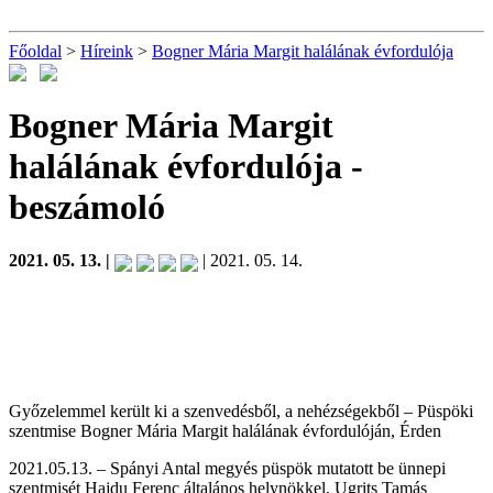
Főoldal
>
Híreink
>
Bogner Mária Margit halálának évfordulója
Bogner Mária Margit
halálának évfordulója
-
beszámoló
2021. 05. 13. |
| 2021. 05. 14.
Győzelemmel került ki a szenvedésből, a nehézségekből – Püspöki
szentmise Bogner Mária Margit halálának évfordulóján, Érden
2021.05.13. – Spányi Antal megyés püspök mutatott be ünnepi
szentmisét Hajdu Ferenc általános helynökkel, Ugrits Tamás