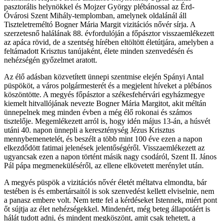
pasztorális helynökkel és Mojzer György plébánossal az Érd-
Óvárosi Szent Mihály-templomban, amelynek oldalánál áll
Tiszteletreméltó Bogner Mária Margit vizitációs nővér sírja. A
szerzetesnő halálának 88. évfordulóján a főpásztor visszaemlékezett
az apáca rövid, de a szentség hírében eltöltött életútjára, amelyben a
feltámadott Krisztus tanújaként, élete minden szenvedésén és
nehézségén győzelmet aratott.
Az élő adásban közvetített ünnepi szentmise elején Spányi Antal
püspököt, a város polgármesterét és a megjelent híveket a plébános
köszöntötte. A megyés főpásztor a székesfehérvári egyházmegye
kiemelt hitvallójának nevezte Bogner Mária Margitot, akit méltán
ünnepelnek meg minden évben a még élő rokonai és számos
tisztelője. Megemlékezett arról is, hogy idén május 13-án, a húsvét
utáni 40. napon ünnepli a kereszténység Jézus Krisztus
mennybemenetelét, és beszélt a több mint 100 éve ezen a napon
elkezdődött fatimai jelenések jelentőségéről. Visszaemlékezett az
ugyancsak ezen a napon történt másik nagy csodáról, Szent II. János
Pál pápa megmeneküléséről, az ellene elkövetett merénylet után.
A megyés püspök a vizitációs nővér életét méltatva elmondta, bár
testében is és embertársaitól is sok szenvedést kellett elviselnie, nem
a panasz embere volt. Nem tette fel a kérdéseket Istennek, miért pont
őt sújtja az élet nehézségekkel. Mindenért, még beteg állapotáért is
hálát tudott adni, és mindent megköszönt, amit csak tehetett, a