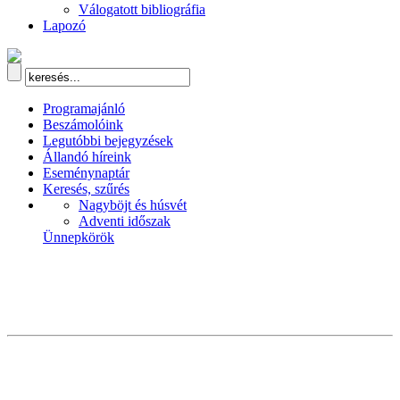
Válogatott bibliográfia
Lapozó
Programajánló
Beszámolóink
Legutóbbi bejegyzések
Állandó híreink
Eseménynaptár
Keresés, szűrés
Nagyböjt és húsvét
Adventi időszak
Ünnepkörök