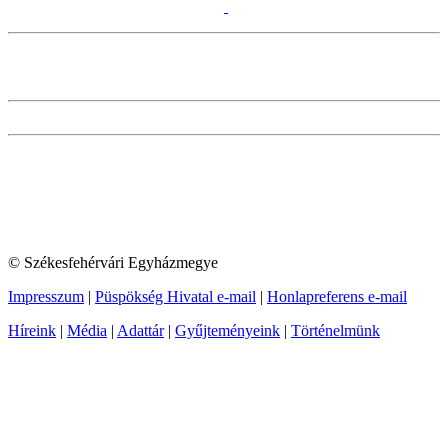
© Székesfehérvári Egyházmegye
Impresszum
|
Püspökség Hivatal e-mail
|
Honlapreferens e-mail
Híreink
|
Média
|
Adattár
|
Gyűjteményeink
|
Történelmünk