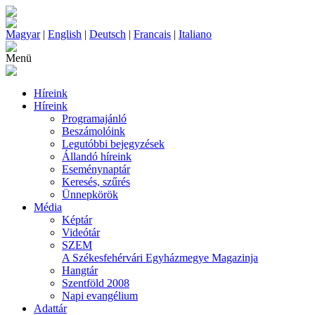
Magyar
|
English
|
Deutsch
|
Francais
|
Italiano
Menü
Híreink
Híreink
Programajánló
Beszámolóink
Legutóbbi bejegyzések
Állandó híreink
Eseménynaptár
Keresés, szűrés
Ünnepkörök
Média
Képtár
Videótár
SZEM
A Székesfehérvári Egyházmegye Magazinja
Hangtár
Szentföld 2008
Napi evangélium
Adattár