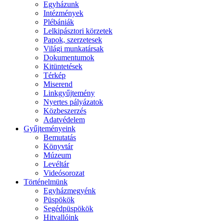
Egyházunk
Intézmények
Plébániák
Lelkipásztori körzetek
Papok, szerzetesek
Világi munkatársak
Dokumentumok
Kitüntetések
Térkép
Miserend
Linkgyűjtemény
Nyertes pályázatok
Közbeszerzés
Adatvédelem
Gyűjteményeink
Bemutatás
Könyvtár
Múzeum
Levéltár
Videósorozat
Történelmünk
Egyházmegyénk
Püspökök
Segédpüspökök
Hitvallóink