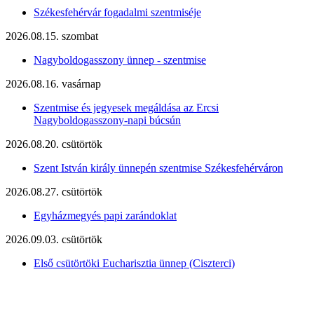
Székesfehérvár fogadalmi szentmiséje
2026.08.15. szombat
Nagyboldogasszony ünnep - szentmise
2026.08.16. vasárnap
Szentmise és jegyesek megáldása az Ercsi
Nagyboldogasszony-napi búcsún
2026.08.20. csütörtök
Szent István király ünnepén szentmise Székesfehérváron
2026.08.27. csütörtök
Egyházmegyés papi zarándoklat
2026.09.03. csütörtök
Első csütörtöki Eucharisztia ünnep (Ciszterci)