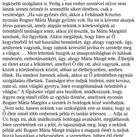
legkisebb szolgálatot is. Pedig a mai ember szemével nézve nem
látunk semmi örömöt és semmiféle sikert életében, csak a
veszteséget. „Ha van győztes élet, akkor a Feltámadt Krisztus
nyomán Bogner Mária Margit győztes volt. Ha mi is követni akarjuk
Jézus parancsát, amely alapján nekünk is kötelességünk az
örömhírről tanúságot tenni, akkor jól tesszük, ha Mária Margittól
tanulunk, őrá figyelünk. Akkor meglátjuk, hogy Isten az Ő
kegyelméből fel tud használni bennünket, úgy ahogy vagyunk, úgy,
amilyenek vagyunk, hogy rajtunk keresztül javítsa és szentelje meg
a világot. … Mert lehetünk buzgók az imaapostolságban és hálásak
mindenért, embertársainkért, úgy, ahogy Mária Margit tette. Élhetjük
az életet azzal a lelkülettel, amellyel Ő élte ott, ahol vagyunk, azok
között a körülmények között, abban az élethelyzetben, amiben
élünk. Ha mindent Istennek adunk, akkor az Ő jelenlétében egymás
szolgálatára élhetünk. Tanúságot téve tudjuk hirdetni, mint kovász,
mint só, mint világító gyertya, Isten evangéliumának örömhírét a
világba.” A főpásztor végül arra buzdított, imádkozzunk, hogy
legyen meg minél előbb az egyház döntése, amelynek nyomán
Bogner Mária Margitot a szentek és boldogok közé sorolhatjuk.
„Nem neki, hanem nekünk van szükségünk erre az imára, hogy az
Ő élete minél több embernek példa és tanítás lehessen … Adja az
Úr, hogy mi, akik imádkozunk boldoggá avatásáért, megláthassuk
Isten szeretetének ezt a jelét, és tapasztaljuk meg, hogy a nekünk
példát adó Bogner Mária Margit imájára a magunk életét is tudjuk
hozzá hasonlóan a békességben, a szeretetben, hitben élő életté