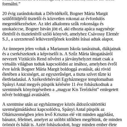
formálni.”
20 évig zarándokoltak a Délvidékről, Bogner Mária Margit
szülőföldjéről tisztelői és közvetlen rokonai az évfordulós
megemlékezésekre. Az idei alkalomra szűk rokonsága és
unokaöccse, Bogner István jött el, aki elhozta apáca nagynénje
életéről és tiszteletéről szóló könyvét, amelyhez Csávossy Elemér
S.J., a szerzetesnő lelkivezetőjének korábbi írásai adtak alapot.
Az ünnepen jelen voltak a Marianum Iskola tanárainak, diákjainak
és a cserkészeknek a képviselői is. A Szűz Mária látogatásáról
nevezett Vizitációs Rend nővérei a járványhelyzet miatt csak a
virtuális világban tudtak kapcsolódni az imához, amelyben évről
évre kérik Bogner Mária Margit boldoggá avatását, aki rövid
életében a kicsiséget, az egyszerűséget, a tiszta szívet tűzte ki
életfeladatául. A Székesfehérvári Egyházmegye templomaiban
Spányi Antal megyés püspök kérésére 11 éve fohászkodnak a
szentmisék könyörgéseiben a „magyar Kis Terézként” emlegetett
nővér boldoggá avatásáért.
A szentmise után az egyházmegye közös áldozócsütörtöki
szentségimádáshoz kapcsolódva, Spányi Antal püspök az
Oltáriszentségben jelen levő Krisztus elé vitt minden aggódást,
bánatot, félelmet, amelyet az utóbbi időkben megéltünk, de minden
örömöt és hálát is. Azért fohászkodott, hogy minden ember élete