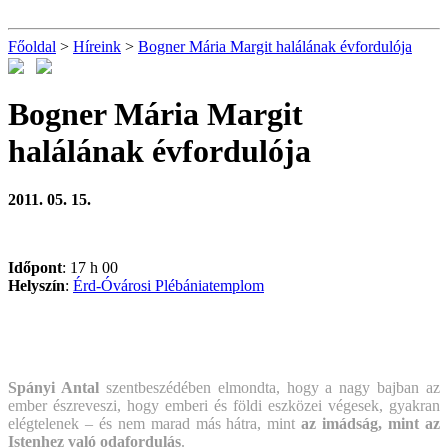
Főoldal
>
Híreink
>
Bogner Mária Margit halálának évfordulója
Bogner Mária Margit
halálának évfordulója
2011. 05. 15.
Időpont
: 17 h 00
Helyszín
:
Érd-Óvárosi Plébániatemplom
Spányi Antal
szentbeszédében elmondta, hogy a nagy bajban az
ember észreveszi, hogy emberi és földi eszközei végesek, gyakran
elégtelenek – és nem marad más hátra, mint
az imádság, mint az
Istenhez való odafordulás
.