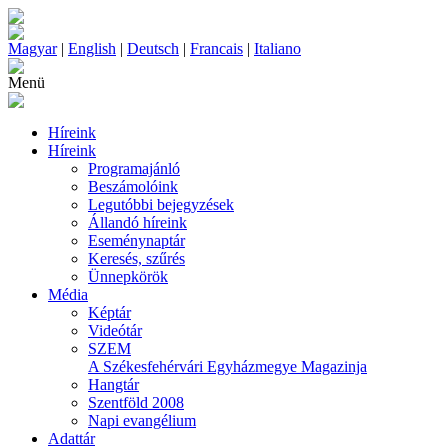
Magyar
|
English
|
Deutsch
|
Francais
|
Italiano
Menü
Híreink
Híreink
Programajánló
Beszámolóink
Legutóbbi bejegyzések
Állandó híreink
Eseménynaptár
Keresés, szűrés
Ünnepkörök
Média
Képtár
Videótár
SZEM
A Székesfehérvári Egyházmegye Magazinja
Hangtár
Szentföld 2008
Napi evangélium
Adattár