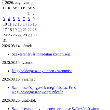
<
2026. augusztus
>
H
K
Sz
Cs
P
Sz
V
1
2
3
4
5
6
7
8
9
10
11
12
13
14
15
16
17
18
19
20
21
22
23
24
25
26
27
28
29
30
31
2026.08.14. péntek
Székesfehérvár fogadalmi szentmiséje
2026.08.15. szombat
Nagyboldogasszony ünnep - szentmise
2026.08.16. vasárnap
Szentmise és jegyesek megáldása az Ercsi
Nagyboldogasszony-napi búcsún
2026.08.20. csütörtök
Szent István király ünnepén szentmise Székesfehérváron