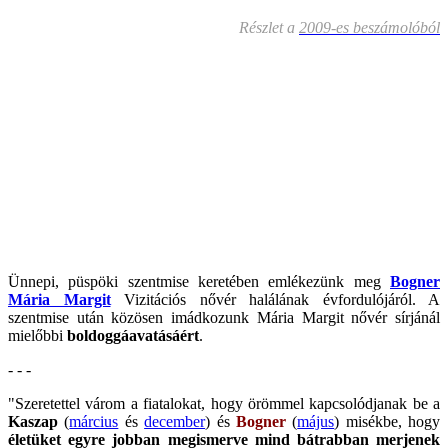
Részlet a
2009-es beszámolóból
Ünnepi, püspöki szentmise keretében emlékezünk meg
Bogner
Mária Margit
Vizitációs nővér halálának évfordulójáról. A
szentmise után közösen imádkozunk Mária Margit nővér sírjánál
mielőbbi
boldoggáavatásáért
.
- - -
"Szeretettel várom a fiatalokat, hogy örömmel kapcsolódjanak be a
Kaszap
(
március
és
december
) és
Bogner
(
május
) misékbe, hogy
életüket egyre jobban megismerve mind bátrabban merjenek