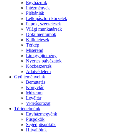
Egyházunk
Intézmények
Plébániák
Lelkipásztori körzetek
Papok, szerzetesek
Világi munkatársak
Dokumentumok
Kitüntetések
Térkép
Miserend
Linkgyűjtemény
Nyertes pályázatok
Közbeszerzés
Adatvédelem
Gyűjteményeink
Bemutatás
Könyvtár
Múzeum
Levéltár
Videósorozat
Történelmünk
Egyházmegyénk
Püspökök
Segédpüspökök
Hitvallóink