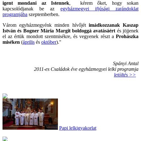
igent mondani az Istennek
, kérem őket, hogy sokan
kapcsolódjanak be az
egyházmegyei ifjúsági zarándoklat
programjába
szeptemberben.
Várom egyházmegyénk minden hívőjét
imádkozzanak Kaszap
István és Bogner Mária Margit boldoggá avatásáért
és jöjjenek
el az értük mondott szentmisékre, és vegyenek részt a
Prohászka
miséken
(
április
és
október
)."
Spányi Antal
2011-es Családok éve egyházmegyei lelki programja
letöltés >>
Papi lelkigyakorlat