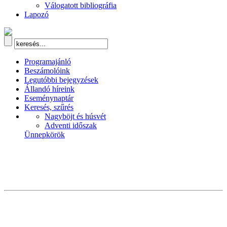
Válogatott bibliográfia
Lapozó
Programajánló
Beszámolóink
Legutóbbi bejegyzések
Állandó híreink
Eseménynaptár
Keresés, szűrés
Nagyböjt és húsvét
Adventi időszak
Ünnepkörök