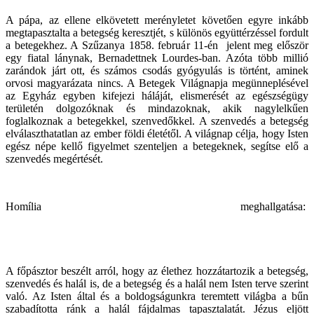
A pápa, az ellene elkövetett merényletet követően egyre inkább
megtapasztalta a betegség keresztjét, s különös együttérzéssel fordult
a betegekhez. A Szűzanya 1858. február 11-én jelent meg először
egy fiatal lánynak, Bernadettnek Lourdes-ban. Azóta több millió
zarándok járt ott, és számos csodás gyógyulás is történt, aminek
orvosi magyarázata nincs. A Betegek Világnapja megünneplésével
az Egyház egyben kifejezi háláját, elismerését az egészségügy
területén dolgozóknak és mindazoknak, akik nagylelkűen
foglalkoznak a betegekkel, szenvedőkkel. A szenvedés a betegség
elválaszthatatlan az ember földi életétől. A világnap célja, hogy Isten
egész népe kellő figyelmet szenteljen a betegeknek, segítse elő a
szenvedés megértését.
Homília meghallgatása:
A főpásztor beszélt arról, hogy az élethez hozzátartozik a betegség,
szenvedés és halál is, de a betegség és a halál nem Isten terve szerint
való. Az Isten által és a boldogságunkra teremtett világba a bűn
szabadította ránk a halál fájdalmas tapasztalatát. Jézus eljött