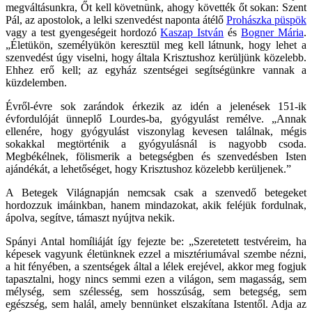
megváltásunkra, Őt kell követnünk, ahogy követték őt sokan: Szent
Pál, az apostolok, a lelki szenvedést naponta átélő
Prohászka püspök
vagy a test gyengeségeit hordozó
Kaszap István
és
Bogner Mária
.
„Életükön, személyükön keresztül meg kell látnunk, hogy lehet a
szenvedést úgy viselni, hogy általa Krisztushoz kerüljünk közelebb.
Ehhez erő kell; az egyház szentségei segítségünkre vannak a
küzdelemben.
Évről-évre sok zarándok érkezik az idén a jelenések 151-ik
évfordulóját ünneplő Lourdes-ba, gyógyulást remélve. „Annak
ellenére, hogy gyógyulást viszonylag kevesen találnak, mégis
sokakkal megtörténik a gyógyulásnál is nagyobb csoda.
Megbékélnek, fölismerik a betegségben és szenvedésben Isten
ajándékát, a lehetőséget, hogy Krisztushoz közelebb kerüljenek.”
A Betegek Világnapján nemcsak csak a szenvedő betegeket
hordozzuk imáinkban, hanem mindazokat, akik feléjük fordulnak,
ápolva, segítve, támaszt nyújtva nekik.
Spányi Antal homíliáját így fejezte be: „Szeretetett testvéreim, ha
képesek vagyunk életünknek ezzel a misztériumával szembe nézni,
a hit fényében, a szentségek által a lélek erejével, akkor meg fogjuk
tapasztalni, hogy nincs semmi ezen a világon, sem magasság, sem
mélység, sem szélesség, sem hosszúság, sem betegség, sem
egészség, sem halál, amely bennünket elszakítana Istentől. Adja az