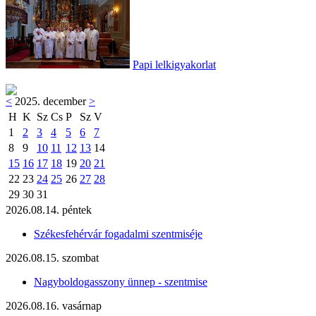
Papi lelkigyakorlat
<
2025. december
>
H
K
Sz
Cs
P
Sz
V
1
2
3
4
5
6
7
8
9
10
11
12
13
14
15
16
17
18
19
20
21
22
23
24
25
26
27
28
29
30
31
2026.08.14. péntek
Székesfehérvár fogadalmi szentmiséje
2026.08.15. szombat
Nagyboldogasszony ünnep - szentmise
2026.08.16. vasárnap