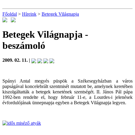
Főoldal
>
Híreink
>
Betegek Világnapja
Betegek Világnapja
-
beszámoló
2009. 02. 11. |
Spányi Antal megyés püspök a Székesegyházban a város
papságával koncelebrált szentmisét mutatott be, amelynek keretében
kiszolgáltatták a betegek kenetének szentségét. II. János Pál pápa
1992-ben rendelte el, hogy február 11-e, a Lourdes-i jelenések
évfordulójának ünnepnapja egyben a Betegek Világnapja legyen.