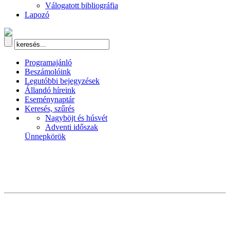
Válogatott bibliográfia
Lapozó
Programajánló
Beszámolóink
Legutóbbi bejegyzések
Állandó híreink
Eseménynaptár
Keresés, szűrés
Nagyböjt és húsvét
Adventi időszak
Ünnepkörök