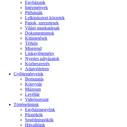
Egyházunk
Intézmények
Plébániák
Lelkipásztori körzetek
Papok, szerzetesek
Világi munkatársak
Dokumentumok
Kitüntetések
Térkép
Miserend
Linkgyűjtemény
Nyertes pályázatok
Közbeszerzés
Adatvédelem
Gyűjteményeink
Bemutatás
Könyvtár
Múzeum
Levéltár
Videósorozat
Történelmünk
Egyházmegyénk
Püspökök
Segédpüspökök
Hitvallóink