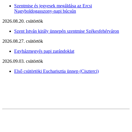
Szentmise és jegyesek megáldása az Ercsi
Nagyboldogasszony-napi búcsún
2026.08.20. csütörtök
Szent István király ünnepén szentmise Székesfehérváron
2026.08.27. csütörtök
Egyházmegyés papi zarándoklat
2026.09.03. csütörtök
Első csütörtöki Eucharisztia ünnep (Ciszterci)