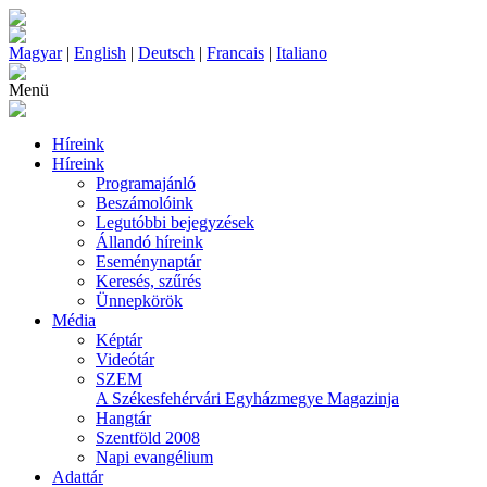
Magyar
|
English
|
Deutsch
|
Francais
|
Italiano
Menü
Híreink
Híreink
Programajánló
Beszámolóink
Legutóbbi bejegyzések
Állandó híreink
Eseménynaptár
Keresés, szűrés
Ünnepkörök
Média
Képtár
Videótár
SZEM
A Székesfehérvári Egyházmegye Magazinja
Hangtár
Szentföld 2008
Napi evangélium
Adattár