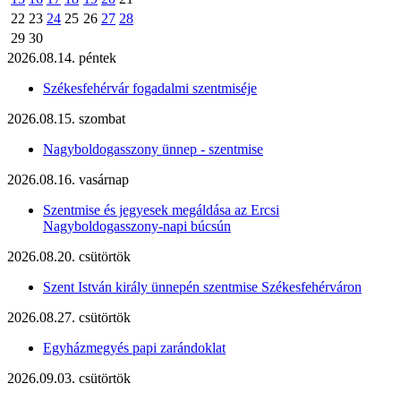
22
23
24
25
26
27
28
29
30
2026.08.14. péntek
Székesfehérvár fogadalmi szentmiséje
2026.08.15. szombat
Nagyboldogasszony ünnep - szentmise
2026.08.16. vasárnap
Szentmise és jegyesek megáldása az Ercsi
Nagyboldogasszony-napi búcsún
2026.08.20. csütörtök
Szent István király ünnepén szentmise Székesfehérváron
2026.08.27. csütörtök
Egyházmegyés papi zarándoklat
2026.09.03. csütörtök