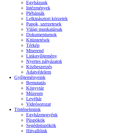
Egyházunk
Intézmények
Plébániák
Lelkipásztori körzetek
Papok, szerzetesek
Világi munkatársak
Dokumentumok
Kitüntetések
Térkép
Miserend
Linkgyűjtemény
Nyertes pályázatok
Közbeszerzés
Adatvédelem
Gyűjteményeink
Bemutatás
Könyvtár
Múzeum
Levéltár
Videósorozat
Történelmünk
Egyházmegyénk
Püspökök
Segédpüspökök
Hitvallóink