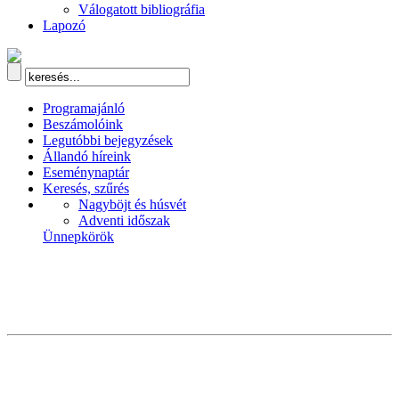
Válogatott bibliográfia
Lapozó
Programajánló
Beszámolóink
Legutóbbi bejegyzések
Állandó híreink
Eseménynaptár
Keresés, szűrés
Nagyböjt és húsvét
Adventi időszak
Ünnepkörök