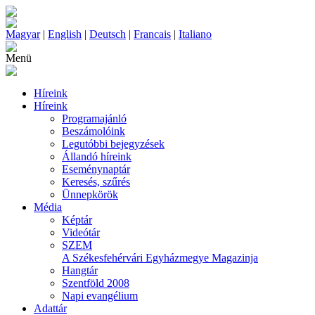
Magyar
|
English
|
Deutsch
|
Francais
|
Italiano
Menü
Híreink
Híreink
Programajánló
Beszámolóink
Legutóbbi bejegyzések
Állandó híreink
Eseménynaptár
Keresés, szűrés
Ünnepkörök
Média
Képtár
Videótár
SZEM
A Székesfehérvári Egyházmegye Magazinja
Hangtár
Szentföld 2008
Napi evangélium
Adattár