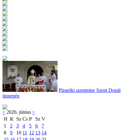
Püspöki szentmise Szent Donát
ünnepén
<
2026. június
>
H
K
Sz
Cs
P
Sz
V
1
2
3
4
5
6
7
8
9
10
11
12
13
14
15
16
17
18
19
20
21