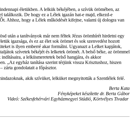
mindennapi életükben. A lelkük békéjében, a szívük örömében, az
el találkozik. De hogy ez a Lélek igazán hat-e majd, elkezd-e
t. Ahhoz, hogy a Lélek működését kifejtse, valami új dologra van
nkösd után a tanítványok már nem féltek Jézus örömhírét hirdetni egy
letük igazsága, és ez az élet sok örömet és sok szenvedést hozott
teket is ilyen emberré akar formálni. Ugyanazt a Lelket kapjátok,
sztaljátok szívetek békéjét és lelketek örömét. A belső béke, az örömmel
ndításaira, a lelkiismeretetek belső hangjára, és akkor
ben. „Az egyház tanítása szerint térjünk vissza Krisztushoz, hiszen
 zárta gondolatait a főpásztor.
indazoknak, akik szívüket, lelküket megnyitották a Szentlélek felé.
Berta Kata
Fényképeket készítette dr. Berta Gábor
Videó: Székesfehérvári Egyházmegyei Stúdió, Körtvélyes Tivadar