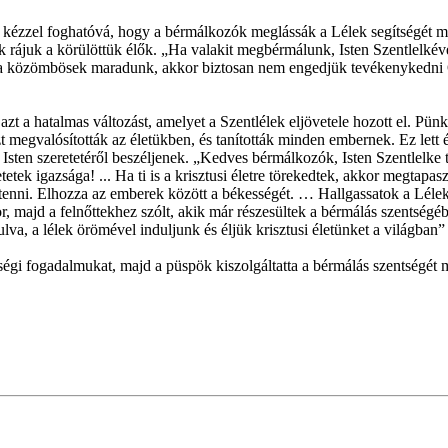
e kézzel foghatóvá, hogy a bérmálkozók meglássák a Lélek segítségét 
k rájuk a körülöttük élők. „Ha valakit megbérmálunk, Isten Szentlelkév
Ha közömbösek maradunk, akkor biztosan nem engedjük tevékenykedni Ő
azt a hatalmas változást, amelyet a Szentlélek eljövetele hozott el. Pü
 megvalósították az életükben, és tanították minden embernek. Ez lett é
sten szeretetéről beszéljenek. „Kedves bérmálkozók, Isten Szentlelke ti
etek igazsága! ... Ha ti is a krisztusi életre törekedtek, akkor megtapa
tenni. Elhozza az emberek között a békességét. … Hallgassatok a Lélek i
or, majd a felnőttekhez szólt, akik már részesültek a bérmálás szentségé
, a lélek örömével induljunk és éljük krisztusi életünket a világban” –
ségi fogadalmukat, majd a püspök kiszolgáltatta a bérmálás szentségét m