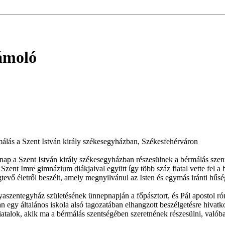
ámoló
rmálás a Szent István király székesegyházban, Székesfehérváron
a Szent István király székesegyházban részesülnek a bérmálás szentsé
a Szent Imre gimnázium diákjaival együtt így több száz fiatal vette fel
tevő életről beszélt, amely megnyilvánul az Isten és egymás iránti hűsé
szentegyház születésének ünnepnapján a főpásztort, és Pál apostol római
n egy általános iskola alsó tagozatában elhangzott beszélgetésre hivatk
talok, akik ma a bérmálás szentségében szeretnének részesülni, valóba