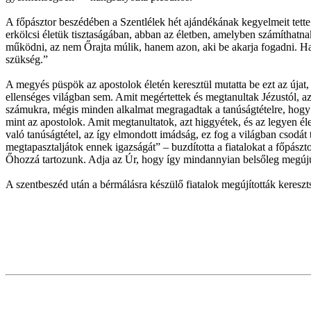
A főpásztor beszédében a Szentlélek hét ajándékának kegyelmeit tett
erkölcsi életük tisztaságában, abban az életben, amelyben számíthatna
működni, az nem Őrajta múlik, hanem azon, aki be akarja fogadni. 
szükség.”
A megyés püspök az apostolok életén keresztül mutatta be ezt az újat, 
ellenséges világban sem. Amit megértettek és megtanultak Jézustól, azt
számukra, mégis minden alkalmat megragadtak a tanúságtételre, hogy I
mint az apostolok. Amit megtanultatok, azt higgyétek, és az legyen élet
való tanúságtétel, az így elmondott imádság, ez fog a világban csodát 
megtapasztaljátok ennek igazságát” – buzdította a fiatalokat a főpászt
Őhozzá tartozunk. Adja az Úr, hogy így mindannyian belsőleg megújulva
A szentbeszéd után a bérmálásra készülő fiatalok megújították kereszt