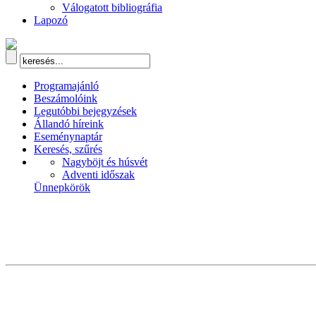
Válogatott bibliográfia
Lapozó
Programajánló
Beszámolóink
Legutóbbi bejegyzések
Állandó híreink
Eseménynaptár
Keresés, szűrés
Nagyböjt és húsvét
Adventi időszak
Ünnepkörök