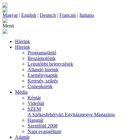
Magyar
|
English
|
Deutsch
|
Francais
|
Italiano
Menü
Híreink
Híreink
Programajánló
Beszámolóink
Legutóbbi bejegyzések
Állandó híreink
Eseménynaptár
Keresés, szűrés
Ünnepkörök
Média
Képtár
Videótár
SZEM
A Székesfehérvári Egyházmegye Magazinja
Hangtár
Szentföld 2008
Napi evangélium
Adattár