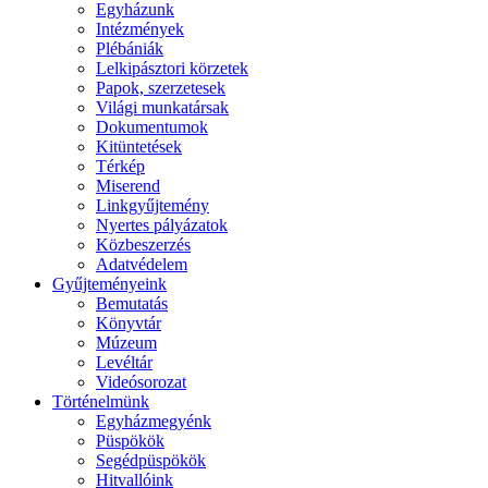
Egyházunk
Intézmények
Plébániák
Lelkipásztori körzetek
Papok, szerzetesek
Világi munkatársak
Dokumentumok
Kitüntetések
Térkép
Miserend
Linkgyűjtemény
Nyertes pályázatok
Közbeszerzés
Adatvédelem
Gyűjteményeink
Bemutatás
Könyvtár
Múzeum
Levéltár
Videósorozat
Történelmünk
Egyházmegyénk
Püspökök
Segédpüspökök
Hitvallóink