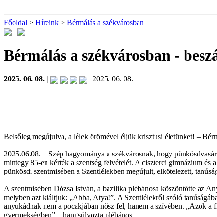
Főoldal
>
Híreink
>
Bérmálás a székvárosban
Bérmálás a székvárosban
- besz
2025. 06. 08. |
| 2025. 06. 08.
Belsőleg megújulva, a lélek örömével éljük krisztusi életünket! – Bé
2025.06.08. – Szép hagyománya a székvárosnak, hogy pünkösdvasárnap 
mintegy 85-en kérték a szentség felvételét. A ciszterci gimnázium és 
pünkösdi szentmisében a Szentlélekben megújult, elkötelezett, tanúság
A szentmisében Dózsa István, a bazilika plébánosa köszöntötte az Anya
melyben azt kiáltjuk: „Abba, Atya!”. A Szentlélekről szóló tanúságába
anyukádnak nem a pocakjában nősz fel, hanem a szívében. „Azok a fia
gyermekségben” – hangsúlyozta plébános.