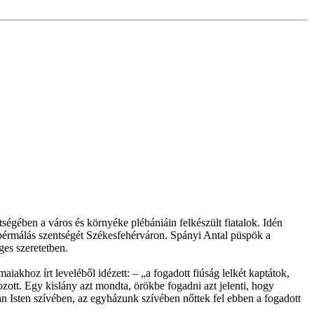
gében a város és környéke plébániáin felkészült fiatalok. Idén
 a bérmálás szentségét Székesfehérváron. Spányi Antal püspök a
ges szeretetben.
akhoz írt leveléből idézett: – „a fogadott fiúság lelkét kaptátok,
ozott. Egy kislány azt mondta, örökbe fogadni azt jelenti, hogy
n Isten szívében, az egyházunk szívében nőttek fel ebben a fogadott