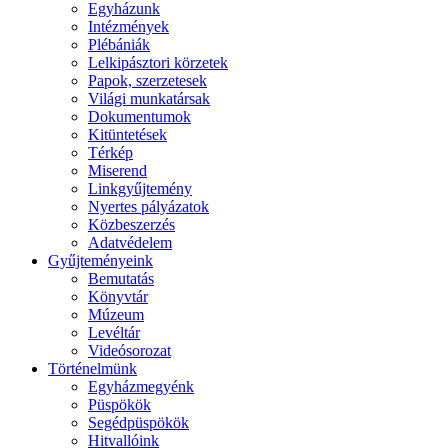
Egyházunk
Intézmények
Plébániák
Lelkipásztori körzetek
Papok, szerzetesek
Világi munkatársak
Dokumentumok
Kitüntetések
Térkép
Miserend
Linkgyűjtemény
Nyertes pályázatok
Közbeszerzés
Adatvédelem
Gyűjteményeink
Bemutatás
Könyvtár
Múzeum
Levéltár
Videósorozat
Történelmünk
Egyházmegyénk
Püspökök
Segédpüspökök
Hitvallóink