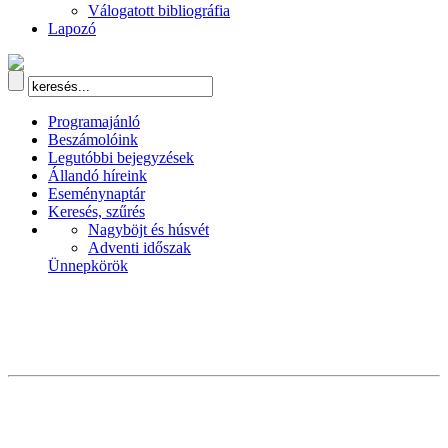
Válogatott bibliográfia
Lapozó
Programajánló
Beszámolóink
Legutóbbi bejegyzések
Állandó híreink
Eseménynaptár
Keresés, szűrés
Nagyböjt és húsvét
Adventi időszak
Ünnepkörök