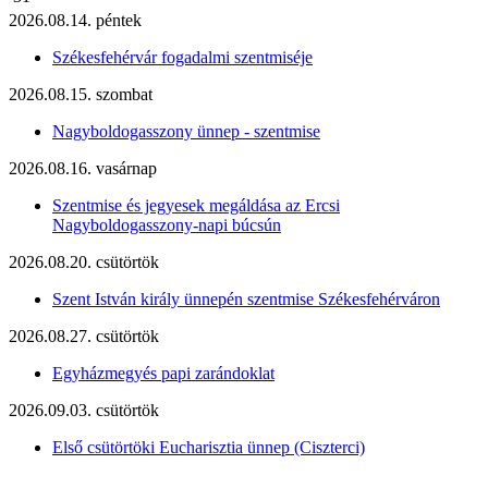
2026.08.14. péntek
Székesfehérvár fogadalmi szentmiséje
2026.08.15. szombat
Nagyboldogasszony ünnep - szentmise
2026.08.16. vasárnap
Szentmise és jegyesek megáldása az Ercsi
Nagyboldogasszony-napi búcsún
2026.08.20. csütörtök
Szent István király ünnepén szentmise Székesfehérváron
2026.08.27. csütörtök
Egyházmegyés papi zarándoklat
2026.09.03. csütörtök
Első csütörtöki Eucharisztia ünnep (Ciszterci)