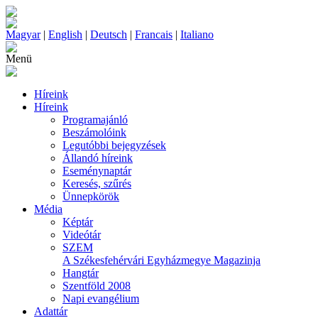
Magyar
|
English
|
Deutsch
|
Francais
|
Italiano
Menü
Híreink
Híreink
Programajánló
Beszámolóink
Legutóbbi bejegyzések
Állandó híreink
Eseménynaptár
Keresés, szűrés
Ünnepkörök
Média
Képtár
Videótár
SZEM
A Székesfehérvári Egyházmegye Magazinja
Hangtár
Szentföld 2008
Napi evangélium
Adattár